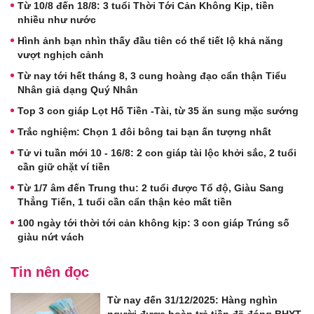
Từ 10/8 đến 18/8: 3 tuổi Thời Tới Cản Không Kịp, tiền
nhiều như nước
Hình ảnh bạn nhìn thấy đầu tiên có thể tiết lộ khả năng
vượt nghịch cảnh
Từ nay tới hết tháng 8, 3 cung hoàng đạo cẩn thận Tiểu
Nhân giả dạng Quý Nhân
Top 3 con giáp Lọt Hố Tiền -Tài, từ 35 ăn sung mặc sướng
Trắc nghiệm: Chọn 1 đôi bông tai bạn ấn tượng nhất
Tử vi tuần mới 10 - 16/8: 2 con giáp tài lộc khởi sắc, 2 tuổi
cần giữ chặt ví tiền
Từ 1/7 âm đến Trung thu: 2 tuổi được Tổ độ, Giàu Sang
Thẳng Tiến, 1 tuổi cần cẩn thận kẻo mất tiền
100 ngày tới thời tới cản không kịp: 3 con giáp Trúng số
giàu nứt vách
Tin nên đọc
Từ nay đến 31/12/2025: Hàng nghìn
người được hoàn trả tiền đã đóng BHYT,