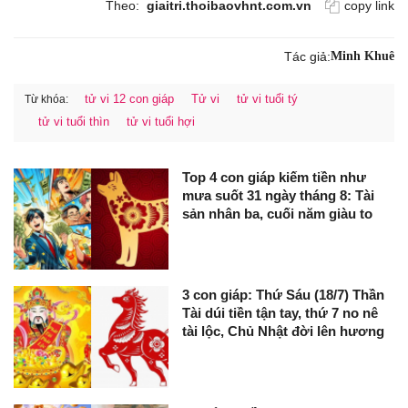
Theo:
giaitri.thoibaovhnt.com.vn
copy link
Tác giả:
Minh Khuê
tử vi 12 con giáp
Tử vi
tử vi tuổi tý
Từ khóa:
tử vi tuổi thìn
tử vi tuổi hợi
Top 4 con giáp kiếm tiền như
mưa suốt 31 ngày tháng 8: Tài
sản nhân ba, cuối năm giàu to
3 con giáp: Thứ Sáu (18/7) Thần
Tài dúi tiền tận tay, thứ 7 no nê
tài lộc, Chủ Nhật đời lên hương