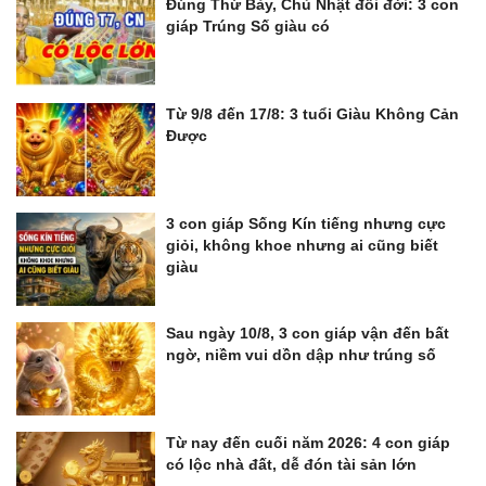
Đúng Thứ Bảy, Chủ Nhật đổi đời: 3 con
giáp Trúng Số giàu có
Từ 9/8 đến 17/8: 3 tuổi Giàu Không Cản
Được
3 con giáp Sống Kín tiếng nhưng cực
giỏi, không khoe nhưng ai cũng biết
giàu
Sau ngày 10/8, 3 con giáp vận đến bất
ngờ, niềm vui dồn dập như trúng số
Từ nay đến cuối năm 2026: 4 con giáp
có lộc nhà đất, dễ đón tài sản lớn