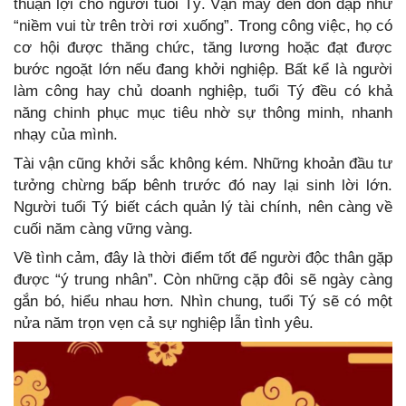
thuận lợi cho người tuổi Tý. Vận may đến dồn dập như
“niềm vui từ trên trời rơi xuống”. Trong công việc, họ có
cơ hội được thăng chức, tăng lương hoặc đạt được
bước ngoặt lớn nếu đang khởi nghiệp. Bất kể là người
làm công hay chủ doanh nghiệp, tuổi Tý đều có khả
năng chinh phục mục tiêu nhờ sự thông minh, nhanh
nhạy của mình.
Tài vận cũng khởi sắc không kém. Những khoản đầu tư
tưởng chừng bấp bênh trước đó nay lại sinh lời lớn.
Người tuổi Tý biết cách quản lý tài chính, nên càng về
cuối năm càng vững vàng.
Về tình cảm, đây là thời điểm tốt để người độc thân gặp
được “ý trung nhân”. Còn những cặp đôi sẽ ngày càng
gắn bó, hiểu nhau hơn. Nhìn chung, tuổi Tý sẽ có một
nửa năm trọn vẹn cả sự nghiệp lẫn tình yêu.