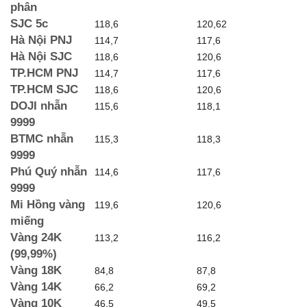
phân
SJC 5c
118,6
120,62
Hà Nội PNJ
114,7
117,6
Hà Nội SJC
118,6
120,6
TP.HCM PNJ
114,7
117,6
TP.HCM SJC
118,6
120,6
DOJI nhẫn
115,6
118,1
9999
BTMC nhẫn
115,3
118,3
9999
Phú Quý nhẫn
114,6
117,6
9999
Mi Hồng vàng
119,6
120,6
miếng
Vàng 24K
113,2
116,2
(99,99%)
Vàng 18K
84,8
87,8
Vàng 14K
66,2
69,2
Vàng 10K
46,5
49,5