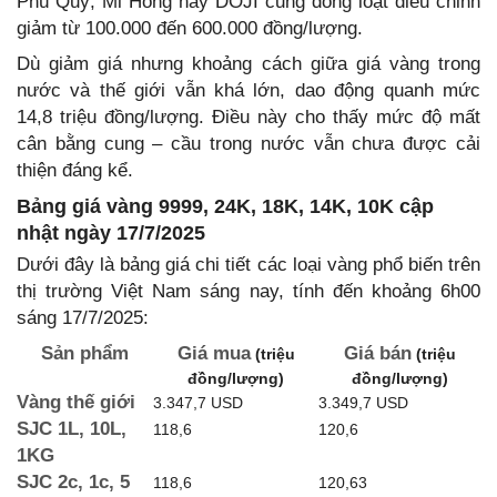
Phú Quý, Mi Hồng hay DOJI cũng đồng loạt điều chỉnh
giảm từ 100.000 đến 600.000 đồng/lượng.
Dù giảm giá nhưng khoảng cách giữa giá vàng trong
nước và thế giới vẫn khá lớn, dao động quanh mức
14,8 triệu đồng/lượng. Điều này cho thấy mức độ mất
cân bằng cung – cầu trong nước vẫn chưa được cải
thiện đáng kể.
Bảng giá vàng 9999, 24K, 18K, 14K, 10K cập
nhật ngày 17/7/2025
Dưới đây là bảng giá chi tiết các loại vàng phổ biến trên
thị trường Việt Nam sáng nay, tính đến khoảng 6h00
sáng 17/7/2025:
Sản phẩm
Giá mua
Giá bán
(triệu
(triệu
đồng/lượng)
đồng/lượng)
Vàng thế giới
3.347,7 USD
3.349,7 USD
SJC 1L, 10L,
118,6
120,6
1KG
SJC 2c, 1c, 5
118,6
120,63