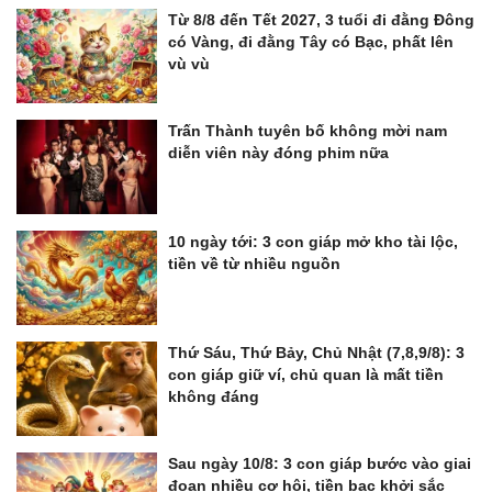
Từ 8/8 đến Tết 2027, 3 tuổi đi đằng Đông
có Vàng, đi đằng Tây có Bạc, phất lên
vù vù
Trấn Thành tuyên bố không mời nam
diễn viên này đóng phim nữa
10 ngày tới: 3 con giáp mở kho tài lộc,
tiền về từ nhiều nguồn
Thứ Sáu, Thứ Bảy, Chủ Nhật (7,8,9/8): 3
con giáp giữ ví, chủ quan là mất tiền
không đáng
Sau ngày 10/8: 3 con giáp bước vào giai
đoạn nhiều cơ hội, tiền bạc khởi sắc