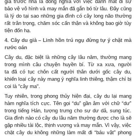
già trước nhà là đồng nghĩa với việc đánh mất đi sự
bảo vệ vô hình và may mắn đã gắn bó từ lâu. Đây cũng
là lý do tại sao những gia đình có cây long não thường
rất trân trọng, chăm sóc cẩn thận và không bao giờ tùy
tiện đốn hạ.
4. Cây du già – Linh hồn trú ngụ đừng tự ý chặt mà
rước oán
Cây du, đặc biệt là những cây lâu năm, thường mang
trong mình câu chuyện huyền bí. Từ xa xưa, người
ta đã có tục chôn cất người thân dưới gốc cây du,
khiến loại cây này mang ý nghĩa linh thiêng, thậm chí bị
coi là "cây ma".
Tuy nhiên, trong phong thủy hiện đại, cây du lại mang
hàm nghĩa tích cực. Tên gọi “du” gần âm với chữ “dư”
trong tiếng Hán, tượng trưng cho sự dư dả, sung túc.
Gia đình nào có cây du lâu năm thường được cho là sẽ
gặp nhiều tài lộc, thịnh vượng và may mắn. Vì vậy, việc
chặt cây du không những làm mất đi “báu vật” phong