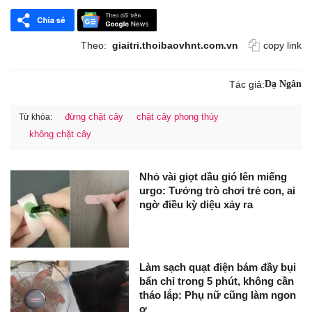
Theo:
giaitri.thoibaovhnt.com.vn
copy link
Tác giả:
Dạ Ngân
đừng chặt cây
chặt cây phong thủy
Từ khóa:
không chặt cây
Nhỏ vài giọt dầu gió lên miếng
urgo: Tưởng trò chơi trẻ con, ai
ngờ điều kỳ diệu xảy ra
Làm sạch quạt điện bám đầy bụi
bẩn chỉ trong 5 phút, không cần
tháo lắp: Phụ nữ cũng làm ngon
ơ