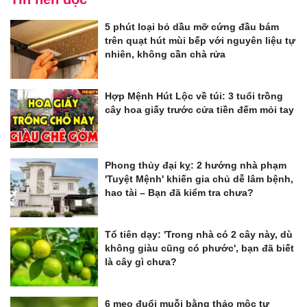
5 phút loại bỏ dầu mỡ cứng đầu bám
trên quạt hút mùi bếp với nguyên liệu tự
nhiên, không cần chà rửa
Hợp Mệnh Hút Lộc về túi: 3 tuổi trồng
cây hoa giấy trước cửa tiền đếm mỏi tay
Phong thủy đại kỵ: 2 hướng nhà phạm
'Tuyệt Mệnh' khiến gia chủ dễ lâm bệnh,
hao tài – Bạn đã kiểm tra chưa?
Tổ tiên dạy: 'Trong nhà có 2 cây này, dù
không giàu cũng có phước', bạn đã biết
là cây gì chưa?
6 mẹo đuổi muỗi bằng thảo mộc tự