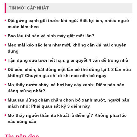
TIN MỚI CẬP NHẬT
Đặt gừng cạnh gối trước khi ngủ: Biết lợi ích, nhiều người
muốn làm theo
Bao lâu thì nên vệ sinh máy giặt một lần?
Mẹo mài kéo sắc lẹm như mới, không cần đá mài chuyên
dụng
Tận dụng sữa tươi hết hạn, giải quyết 4 vấn đề trong nhà
Đồ cốc, chén, bát dùng một lần có thể dùng lại 1-2 lần nữa
không? Chuyên gia chỉ rõ khi nào nên bỏ ngay
Mơ thấy nước chảy, cá bơi hay cây xanh: Điềm báo nào
đáng mừng nhất?
Mua rau đừng chăm chăm chọn bó xanh mướt, người bán
mách nhỏ: Phải quan sát kỹ 3 điểm này
Mơ thấy người thân đã khuất là điềm gì? Không phải lúc
nào cũng xấu
Tin nên đọc