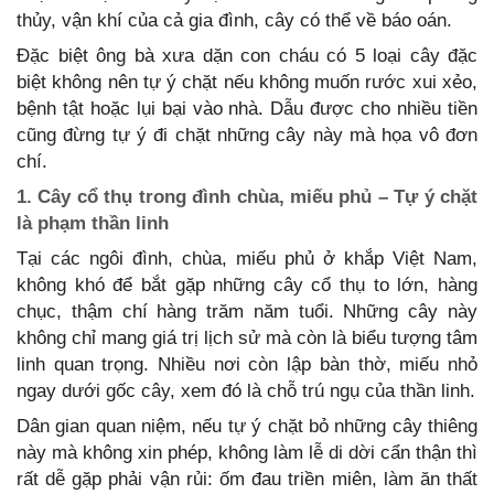
thủy, vận khí của cả gia đình, cây có thể về báo oán.
Đặc biệt ông bà xưa dặn con cháu có 5 loại cây đặc
biệt không nên tự ý chặt nếu không muốn rước xui xẻo,
bệnh tật hoặc lụi bại vào nhà. Dẫu được cho nhiều tiền
cũng đừng tự ý đi chặt những cây này mà họa vô đơn
chí.
1. Cây cổ thụ trong đình chùa, miếu phủ – Tự ý chặt
là phạm thần linh
Tại các ngôi đình, chùa, miếu phủ ở khắp Việt Nam,
không khó để bắt gặp những cây cổ thụ to lớn, hàng
chục, thậm chí hàng trăm năm tuổi. Những cây này
không chỉ mang giá trị lịch sử mà còn là biểu tượng tâm
linh quan trọng. Nhiều nơi còn lập bàn thờ, miếu nhỏ
ngay dưới gốc cây, xem đó là chỗ trú ngụ của thần linh.
Dân gian quan niệm, nếu tự ý chặt bỏ những cây thiêng
này mà không xin phép, không làm lễ di dời cẩn thận thì
rất dễ gặp phải vận rủi: ốm đau triền miên, làm ăn thất