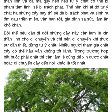
thần linh và cả ma quỷ nên nếu tự ý chặt có thể bị
phạm tâm linh, sẽ bị trách phạt. Thế nên khi ai đó tự ý
chặt hạ những cây này thì sẽ dễ bị trách phạt và sinh ra
ốm đau triền miên, vận hạn tới, gia đình sa sút, làm ăn
khó khăn.
Bởi thế nếu cần di dời những cây này cần làm lễ xin
thần linh cho di chuyển và chỉ nên di chuyển khi thực
sự cần thiết, đừng tự ý chặt. Nhiều người tham gia chặt
cây có thể hậu vận không tốt lành. Trong trường hợp
bắt buộc phải chặt thì cần làm lễ cúng để xin được chặt
hoặc di chuyển cây đến nơi khác là tốt nhất.