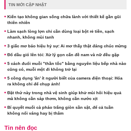
TIN MỚI CẬP NHẬT
Kiến tạo không gian sống chữa lành với thiết kế gần gũi
thiên nhiên
Làm sạch lòng lợn chỉ cần dùng loại bột rẻ tiền, sạch
nhanh, không mùi tanh
3 giấc mơ báo hiệu hỷ sự: Ai mơ thấy thật đáng chúc mừng
Đổ dầu gió lên tỏi: Xử lý gọn cấn đề nam và nữ đều gặp
5 cách đuổi muỗi "thần tốc" bằng nguyên liệu bếp nhà nào
cũng có, muỗi một đi không trở lại
5 công dụng 'ẩn' ít người biết của camera điện thoại: Hóa
ra không chỉ để chụp ảnh!
Đặt thứ này trong nhà vệ sinh giúp khử mùi hôi hiệu quả
mà không cần sáp thơm, không cần nước xịt
Bí quyết muối cà pháo trắng giòn sần sật, để cả tuần
không nổi váng hay bị thâm
Tin nên đọc