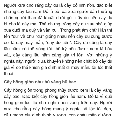
Người xưa cho rằng cây du là cây có linh hồn, đặc biệt
những cây lâu năm Đó là bởi xa xưa người dân thường
chôn người thân đã khuất dưới gốc cây du nên cây du
bị cho là cây ma. Thế nhưng trồng cây du sau nhà giúp
xua đuổi ma quỷ và vận xui. Trong phát ấm chữ Hán thì
tên “du” và chữ “dư” giống nhau nên cây du cũng được
coi là cây may mắn, “cây dư tiền”. Cây du cũng là cây
lâu năm có thể sống tới thế kỷ nên được xem là báu
vật, cây càng lâu năm càng giá trị lớn. Với những ý
nghĩa này, người xưa khuyên không nên chặt bỏ cây du
già vì có thể khiến gia đình mất đi may mắn, tài lộc thất
thoát.
Cây hồng giòn như hũ vàng hũ bạc
Cây hồng giòn trong phong thủy được xem là cây vàng
cây bạc. Đặc biệt cây hồng giòn lâu năm. Đó là vì quả
hồng giòn lúc lỉu như nghìn nén vàng trên cây. Người
xưa cho rằng cây hồng mang ý nghĩa tài lộc tốt đẹp,
cầu mong gia đình thịnh vượng, con cháu mãn đường,