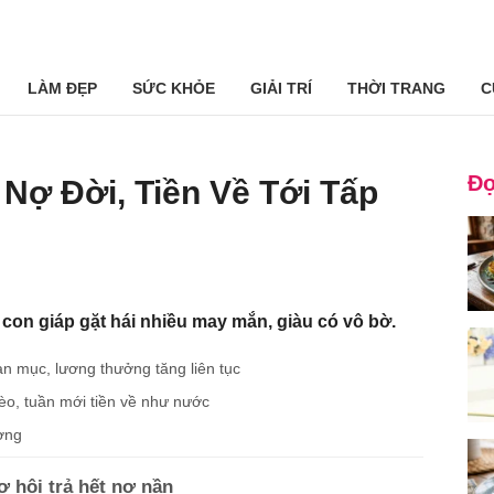
LÀM ĐẸP
SỨC KHỎE
GIẢI TRÍ
THỜI TRANG
C
Đọ
 Nợ Đời, Tiền Về Tới Tấp
 con giáp gặt hái nhiều may mắn, giàu có vô bờ.
oạn mục, lương thưởng tăng liên tục
èo, tuần mới tiền về như nước
ơng
ơ hội trả hết nợ nần