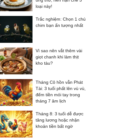
ung thư, nên hạn chế 5
loại này!
Trắc nghiệm: Chọn 1 chú
chim bạn ấn tượng nhất
Vì sao nên vắt thêm vài
giọt chanh khi làm thịt
kho tàu?
Tháng Cô hồn vẫn Phát
Tài: 3 tuổi phất lên vù vù,
đếm tiền mỏi tay trong
tháng 7 âm lịch
Tháng 8: 3 tuổi dễ được
tăng lương hoặc nhận
khoản tiền bất ngờ