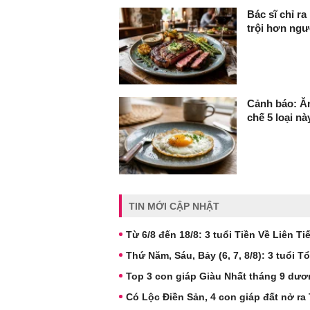
Bác sĩ chỉ ra
trội hơn ngư
Cảnh báo: Ăn
chế 5 loại nà
TIN MỚI CẬP NHẬT
Từ 6/8 đến 18/8: 3 tuổi Tiền Về Liên T
Thứ Năm, Sáu, Bảy (6, 7, 8/8): 3 tuổi
Top 3 con giáp Giàu Nhất tháng 9 dươ
Có Lộc Điền Sản, 4 con giáp đất nở ra