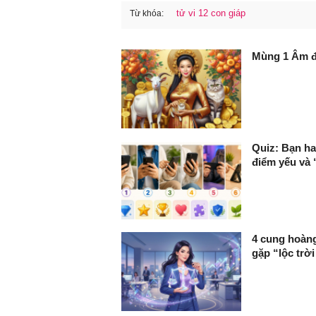
tử vi 12 con giáp
Từ khóa:
FaceBook
Mùng 1 Âm đó
Quiz: Bạn ha
điểm yếu và 
4 cung hoàng
gặp “lộc trờ