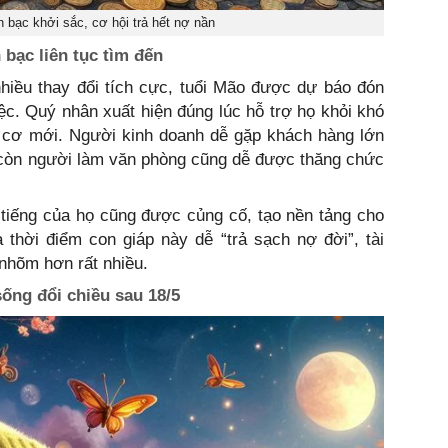
n bạc khởi sắc, cơ hội trả hết nợ nần
 bạc liên tục tìm đến
hiều thay đổi tích cực, tuổi Mão được dự báo đón
ệc. Quý nhân xuất hiện đúng lúc hỗ trợ họ khỏi khó
i cơ mới. Người kinh doanh dễ gặp khách hàng lớn
còn người làm văn phòng cũng dễ được thăng chức
 tiếng của họ cũng được củng cố, tạo nền tảng cho
à thời điểm con giáp này dễ “trả sạch nợ đời”, tài
nhõm hơn rất nhiều.
sống đổi chiều sau 18/5