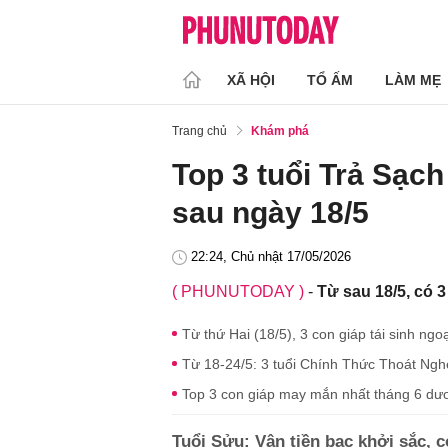
XÃ HỘI
TỔ ẤM
LÀM MẸ
Trang chủ
Khám phá
Top 3 tuổi Trả Sạch
sau ngày 18/5
22:24, Chủ nhật 17/05/2026
( PHUNUTODAY )
-
Từ sau 18/5, có 3
Từ thứ Hai (18/5), 3 con giáp tái sinh ng
Từ 18-24/5: 3 tuổi Chính Thức Thoát Ngh
Top 3 con giáp may mắn nhất tháng 6 dư
Tuổi Sửu: Vận tiền bạc khởi sắc, c