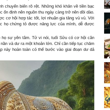
nh chuyển biến rõ rệt. Những khó khăn về tiền bạc
c ổn định nên nguồn thu ngày càng trở nên dồi dào.
c cơ hội hợp tác tốt, lợi nhuận gia tăng vù vù. Với
úc họ chứng tỏ được năng lực của mình, dễ được
 họ sự yên tâm. Tử vi nói, tuổi Sửu có cơ hội cân
nợ nần và dư ra một khoản lớn. Chỉ cần tiếp tục chăm
iáp này hoàn toàn có thể bước vào giai đoạn dư dả