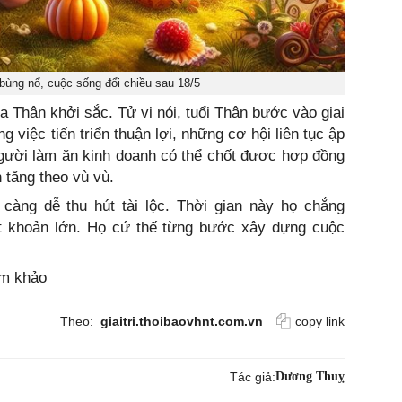
bùng nổ, cuộc sống đổi chiều sau 18/5
a Thân khởi sắc. Tử vi nói, tuổi Thân bước vào giai
 việc tiến triển thuận lợi, những cơ hội liên tục ập
gười làm ăn kinh doanh có thể chốt được hợp đồng
n tăng theo vù vù.
 càng dễ thu hút tài lộc. Thời gian này họ chẳng
t khoản lớn. Họ cứ thế từng bước xây dựng cuộc
am khảo
Theo:
giaitri.thoibaovhnt.com.vn
copy link
Tác giả:
Dương Thuỵ