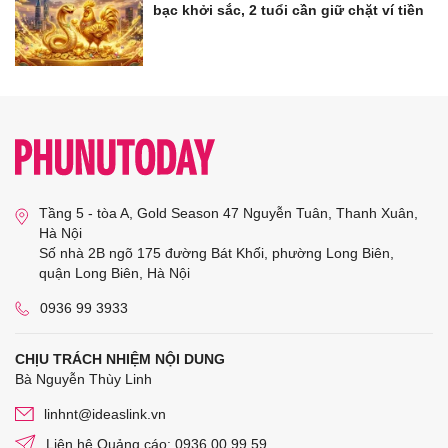
bạc khởi sắc, 2 tuổi cần giữ chặt ví tiền
Tầng 5 - tòa A, Gold Season 47 Nguyễn Tuân, Thanh Xuân,
Hà Nội
Số nhà 2B ngõ 175 đường Bát Khối, phường Long Biên,
quận Long Biên, Hà Nội
0936 99 3933
CHỊU TRÁCH NHIỆM NỘI DUNG
Bà Nguyễn Thùy Linh
linhnt@ideaslink.vn
Liên hệ Quảng cáo: 0936 00 99 59