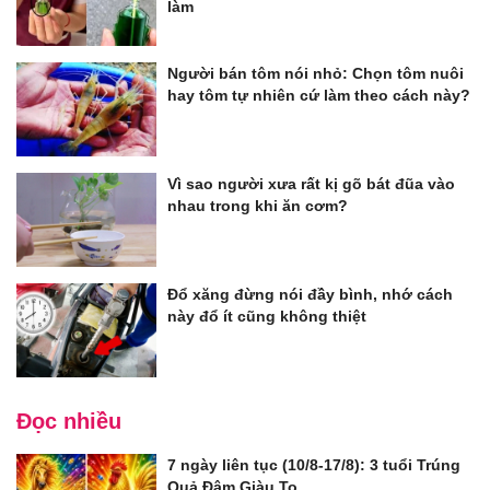
làm
Người bán tôm nói nhỏ: Chọn tôm nuôi
hay tôm tự nhiên cứ làm theo cách này?
Vì sao người xưa rất kị gõ bát đũa vào
nhau trong khi ăn cơm?
Đổ xăng đừng nói đầy bình, nhớ cách
này đổ ít cũng không thiệt
Đọc nhiều
7 ngày liên tục (10/8-17/8): 3 tuổi Trúng
Quả Đậm Giàu To