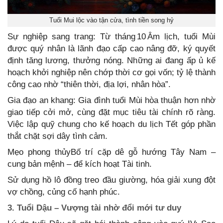
Tuổi Mui lộc vào tận cửa, tình tiền song hỷ
Sự nghiệp sang trang: Từ tháng 10 Âm lịch, tuổi Mùi
được quý nhân là lãnh đạo cấp cao nâng đỡ, ký quyết
định tăng lương, thưởng nóng. Những ai đang ấp ủ kế
hoạch khởi nghiệp nên chớp thời cơ gọi vốn; tỷ lệ thành
công cao nhờ “thiên thời, địa lợi, nhân hòa”.
Gia đạo an khang: Gia đình tuổi Mùi hòa thuận hơn nhờ
giao tiếp cởi mở, cùng đặt mục tiêu tài chính rõ ràng.
Việc lập quỹ chung cho kế hoạch du lịch Tết góp phần
thắt chặt sợi dây tình cảm.
Mẹo phong thủyBố trí cặp dê gỗ hướng Tây Nam –
cung bản mệnh – để kích hoạt Tài tinh.
Sử dụng hồ lô đồng treo đầu giường, hóa giải xung đột
vợ chồng, củng cố hạnh phúc.
3. Tuổi Dậu – Vượng tài nhờ đổi mới tư duy