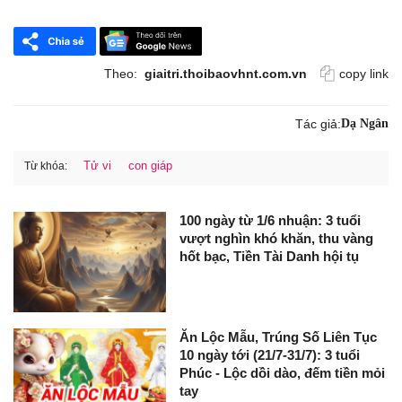
Theo:
giaitri.thoibaovhnt.com.vn
copy link
Tác giả:
Dạ Ngân
Tử vi
con giáp
Từ khóa:
100 ngày từ 1/6 nhuận: 3 tuổi
vượt nghìn khó khăn, thu vàng
hốt bạc, Tiền Tài Danh hội tụ
Ăn Lộc Mẫu, Trúng Số Liên Tục
10 ngày tới (21/7-31/7): 3 tuổi
Phúc - Lộc dồi dào, đếm tiền mỏi
tay