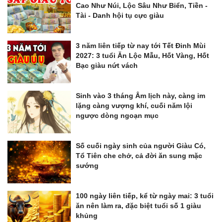
Cao Như Núi, Lộc Sâu Như Biển, Tiền -
Tài - Danh hội tụ cực giàu
3 năm liên tiếp từ nay tới Tết Đinh Mùi
2027: 3 tuổi Ăn Lộc Mẫu, Hốt Vàng, Hốt
Bạc giàu nứt vách
Sinh vào 3 tháng Âm lịch này, càng im
lặng càng vượng khí, cuối năm lội
ngược dòng ngoạn mục
Số cuối ngày sinh của người Giàu Có,
Tổ Tiên che chở, cả đời ăn sung mặc
sướng
100 ngày liên tiếp, kể từ ngày mai: 3 tuổi
ăn nên làm ra, đặc biệt tuổi số 1 giàu
khủng