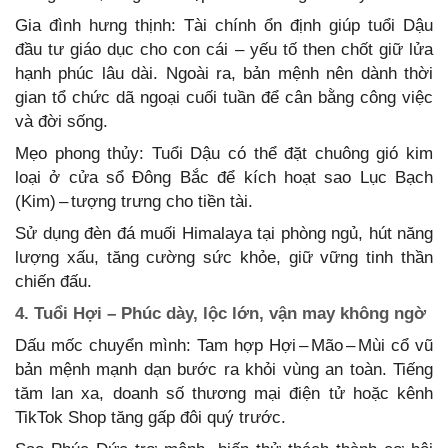
Gia đình hưng thịnh: Tài chính ổn định giúp tuổi Dậu
đầu tư giáo dục cho con cái – yếu tố then chốt giữ lửa
hạnh phúc lâu dài. Ngoài ra, bản mệnh nên dành thời
gian tổ chức dã ngoại cuối tuần để cân bằng công việc
và đời sống.
Mẹo phong thủy: Tuổi Dậu có thể đặt chuông gió kim
loại ở cửa sổ Đông Bắc để kích hoạt sao Lục Bạch
(Kim) – tượng trưng cho tiền tài.
Sử dụng đèn đá muối Himalaya tại phòng ngủ, hút năng
lượng xấu, tăng cường sức khỏe, giữ vững tinh thần
chiến đấu.
4. Tuổi Hợi – Phúc dày, lộc lớn, vận may không ngờ
Dấu mốc chuyển mình: Tam hợp Hợi – Mão – Mùi cổ vũ
bản mệnh mạnh dạn bước ra khỏi vùng an toàn. Tiếng
tăm lan xa, doanh số thương mại điện tử hoặc kênh
TikTok Shop tăng gấp đôi quý trước.