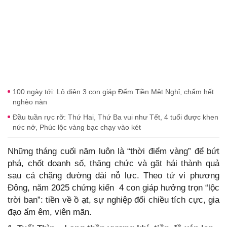
100 ngày tới: Lộ diện 3 con giáp Đếm Tiền Mệt Nghỉ, chấm hết
nghèo nàn
Đầu tuần rực rỡ: Thứ Hai, Thứ Ba vui như Tết, 4 tuổi được khen
nức nở, Phúc lộc vàng bạc chạy vào két
Những tháng cuối năm luôn là “thời điểm vàng” để bứt
phá, chốt doanh số, thăng chức và gặt hái thành quả
sau cả chặng đường dài nỗ lực. Theo tử vi phương
Đông, năm 2025 chứng kiến 4 con giáp hưởng trọn “lộc
trời ban”: tiền về ồ ạt, sự nghiệp đổi chiều tích cực, gia
đạo ấm êm, viên mãn.