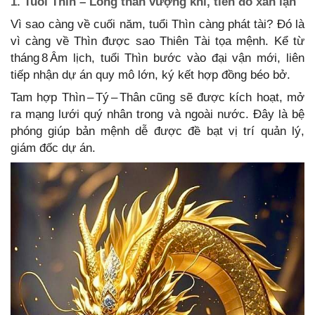
1. Tuổi Thìn – Long thần vượng khí, tiền đồ xán lạn
Vì sao càng về cuối năm, tuổi Thìn càng phát tài? Đó là
vì càng về Thìn được sao Thiên Tài tọa mệnh. Kể từ
tháng 8 Âm lịch, tuổi Thìn bước vào đại vận mới, liên
tiếp nhận dự án quy mô lớn, ký kết hợp đồng béo bở.
Tam hợp Thìn – Tý – Thân cũng sẽ được kích hoạt, mở
ra mạng lưới quý nhân trong và ngoài nước. Đây là bệ
phóng giúp bản mệnh dễ được đề bạt vị trí quản lý,
giám đốc dự án.