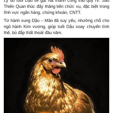
Lý do tuổi Dậu sẽ gặt hái thành công vào quý IV: Sao
Thiên Quan thúc đẩy thăng tiến chức vụ, đặc biệt trong
lĩnh vực ngân hàng, chứng khoán, CNTT.
Tứ hành xung Dậu – Mão đã suy yếu, nhường chỗ cho
ngũ hành Kim vượng, giúp tuổi Dậu xoay chuyển tình
thế, bù đắp thất thoát đầu năm.