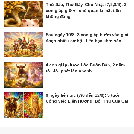
Thứ Sáu, Thứ Bảy, Chủ Nhật (7,8,9/8): 3
con giáp giữ ví, chủ quan là mất tiền
không đáng
Sau ngày 10/8: 3 con giáp bước vào giai
đoạn nhiều cơ hội, tiền bạc khởi sắc
4 con giáp được Lộc Buôn Bán, 2 năm
tới đời phất lên nhanh
6 ngày liên tục (7/8 đến 12/8): 3 tuổi
Công Việc Liên Hương, Bội Thu Của Cải