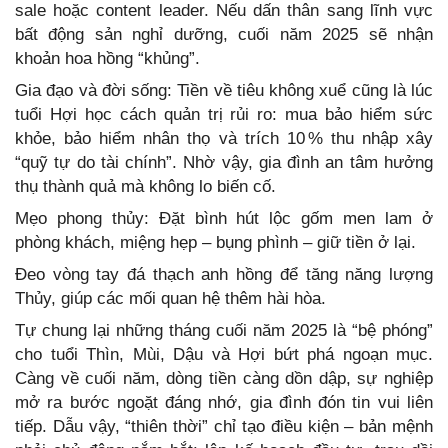
sale hoặc content leader. Nếu dấn thân sang lĩnh vực
bất động sản nghỉ dưỡng, cuối năm 2025 sẽ nhận
khoản hoa hồng “khủng”.
Gia đạo và đời sống: Tiền về tiêu không xuể cũng là lúc
tuổi Hợi học cách quản trị rủi ro: mua bảo hiểm sức
khỏe, bảo hiểm nhân thọ và trích 10 % thu nhập xây
“quỹ tự do tài chính”. Nhờ vậy, gia đình an tâm hưởng
thụ thành quả mà không lo biến cố.
Mẹo phong thủy: Đặt bình hút lộc gốm men lam ở
phòng khách, miệng hẹp – bụng phình – giữ tiền ở lại.
Đeo vòng tay đá thạch anh hồng để tăng năng lượng
Thủy, giúp các mối quan hệ thêm hài hòa.
Tự chung lại những tháng cuối năm 2025 là “bệ phóng”
cho tuổi Thìn, Mùi, Dậu và Hợi bứt phá ngoạn mục.
Càng về cuối năm, dòng tiền càng dồn dập, sự nghiệp
mở ra bước ngoặt đáng nhớ, gia đình đón tin vui liên
tiếp. Dẫu vậy, “thiên thời” chỉ tạo điều kiện – bản mệnh