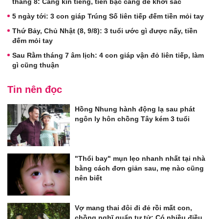
tháng 8: Càng kín tiếng, tiền bạc càng dễ khởi sắc
5 ngày tới: 3 con giáp Trúng Số liên tiếp đếm tiền mỏi tay
Thứ Bảy, Chủ Nhật (8, 9/8): 3 tuổi ước gì được nấy, tiền
đếm mỏi tay
Sau Rằm tháng 7 âm lịch: 4 con giáp vận đỏ liên tiếp, làm
gì cũng thuận
Tin nên đọc
Hồng Nhung hành động lạ sau phát
ngôn ly hôn chồng Tây kém 3 tuổi
"Thổi bay" mụn lẹo nhanh nhất tại nhà
bằng cách đơn giản sau, mẹ nào cũng
nên biết
Vợ mang thai đôi đi đẻ rồi mất con,
chồng nghĩ quẩn tự tử: Có nhiều điều