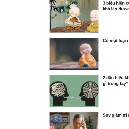
3 biểu hiện 
khá lên đượ
Có một loại 
2 dấu hiệu 
gì trong tay"
Suy giảm trí