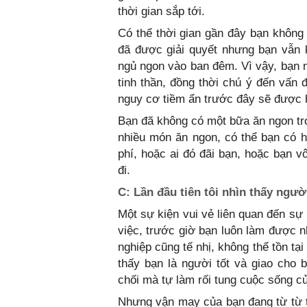
thời gian sắp tới.
Có thể thời gian gần đây bạn không
đã được giải quyết nhưng bạn vẫn 
ngủ ngon vào ban đêm. Vì vậy, bạn nê
tinh thần, đồng thời chú ý đến vấn 
nguy cơ tiềm ẩn trước đây sẽ được h
Bạn đã không có một bữa ăn ngon tro
nhiều món ăn ngon, có thể bạn có h
phí, hoặc ai đó đãi bạn, hoặc bạn v
đi.
C: Lần đầu tiên tôi nhìn thấy ngư
Một sự kiện vui vẻ liên quan đến sự
việc, trước giờ bạn luôn làm được n
nghiệp cũng tế nhị, không thể tồn tạ
thấy bạn là người tốt và giao cho 
chối mà tự làm rối tung cuộc sống c
Nhưng vận may của bạn đang từ từ t