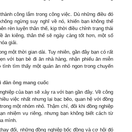
 thành công lắm trong công việc. Dù những điều đó
không ngừng suy nghĩ về nó, khiến bạn không thể
n rèn luyện thân thể, kịp thời điều chỉnh trạng thái
đề ăn kiêng, thân thể sẽ ngày càng tốt hơn, một số
óa giải.
ng một thời gian dài. Tuy nhiên, gần đây bạn có rất
ẹn với bạn bè đi ăn nhà hàng, nhận phiếu ăn miễn
ô tình tìm thấy một quán ăn nhỏ ngon trong chuyến
ời đàn ông mang cuốc
 nghiệp của bạn sẽ xảy ra với bạn gần đây. Về công
hiều việc nhất nhưng lại bạc bẽo, quan hệ với đồng
i trong một nhóm nhỏ. Thậm chí, đôi khi đồng nghiệp
bạn nhiệm vụ riêng, nhưng bạn không biết cách từ
ủa mình.
hay đổi, những đồng nghiệp bốc đồng và cơ hội đó