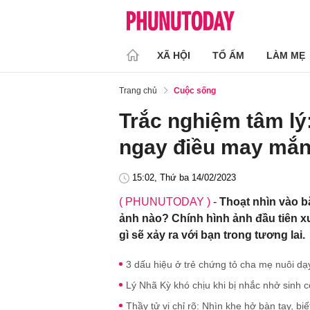
XÃ HỘI
TỔ ẤM
LÀM MẸ
Trang chủ
Cuộc sống
Trắc nghiệm tâm lý:
ngay điều may mắn
15:02, Thứ ba 14/02/2023
( PHUNUTODAY )
-
Thoạt nhìn vào bắ
ảnh nào? Chính hình ảnh đầu tiên xu
gì sẽ xảy ra với bạn trong tương lai.
3 dấu hiệu ở trẻ chứng tỏ cha mẹ nuôi 
Lý Nhã Kỳ khó chịu khi bị nhắc nhở sinh c
Thầy tử vi chỉ rõ: Nhìn khe hở bàn tay, b