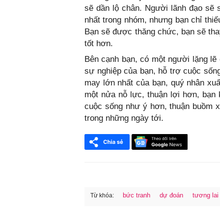
sẽ dần lộ chân. Người lãnh đạo sẽ 
nhất trong nhóm, nhưng bạn chỉ thiế
Bạn sẽ được thăng chức, bạn sẽ tha
tốt hơn.
Bên cạnh bạn, có một người lặng lẽ 
sự nghiệp của bạn, hỗ trợ cuộc sống
may lớn nhất của bạn, quý nhân xuấ
một nửa nỗ lực, thuận lợi hơn, bạn 
cuộc sống như ý hơn, thuận buồm xu
trong những ngày tới.
bức tranh
dự đoán
tương lai
Từ khóa:
FaceBook