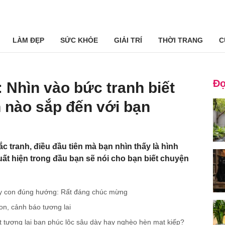
LÀM ĐẸP
SỨC KHỎE
GIẢI TRÍ
THỜI TRANG
C
Đọ
 Nhìn vào bức tranh biết
 nào sắp đến với bạn
c tranh, điều đầu tiên mà bạn nhìn thấy là hình
ất hiện trong đầu bạn sẽ nói cho bạn biết chuyện
dạy con đúng hướng: Rất đáng chúc mừng
on, cảnh báo tương lai
iết tương lai bạn phúc lộc sâu dày hay nghèo hèn mạt kiếp?