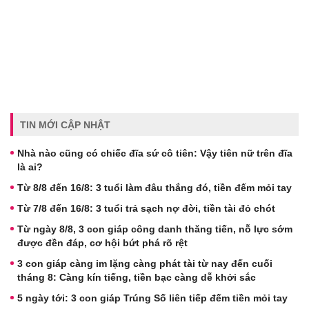
TIN MỚI CẬP NHẬT
Nhà nào cũng có chiếc đĩa sứ cô tiên: Vậy tiên nữ trên đĩa
là ai?
Từ 8/8 đến 16/8: 3 tuổi làm đâu thắng đó, tiền đếm mỏi tay
Từ 7/8 đến 16/8: 3 tuổi trả sạch nợ đời, tiền tài đỏ chót
Từ ngày 8/8, 3 con giáp công danh thăng tiến, nỗ lực sớm
được đền đáp, cơ hội bứt phá rõ rệt
3 con giáp càng im lặng càng phát tài từ nay đến cuối
tháng 8: Càng kín tiếng, tiền bạc càng dễ khởi sắc
5 ngày tới: 3 con giáp Trúng Số liên tiếp đếm tiền mỏi tay