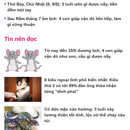
Thứ Bảy, Chủ Nhật (8, 9/8): 3 tuổi ước gì được nấy, tiền
đếm mỏi tay
Sau Rằm tháng 7 âm lịch: 4 con giáp vận đỏ liên tiếp, làm
gì cũng thuận
Tin nên đọc
Từ nay đến 15/5 dương lịch, 4 con giáp
vận đỏ như son, cầu gì được nấy
8 kiểu ngoại tình phổ biến nhất: Kiểu
thứ 2 có tới 99% đàn ông thừa nhận
từng “dính phải”
Có đức mặc sức hưởng: 3 tuổi này
lương thiện tốt tính, lộc cứ thế chảy vào
túi