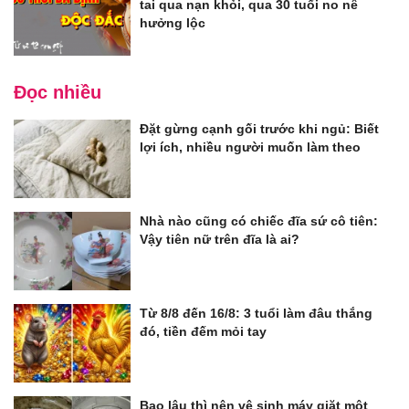
tai qua nạn khỏi, qua 30 tuổi no nê
hưởng lộc
Đọc nhiều
Đặt gừng cạnh gối trước khi ngủ: Biết
lợi ích, nhiều người muốn làm theo
Nhà nào cũng có chiếc đĩa sứ cô tiên:
Vậy tiên nữ trên đĩa là ai?
Từ 8/8 đến 16/8: 3 tuổi làm đâu thắng
đó, tiền đếm mỏi tay
Bao lâu thì nên vệ sinh máy giặt một