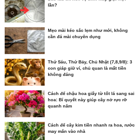
lần?
Mẹo mài kéo sắc lẹm như mới, không
cần đá mài chuyên dụng
Thứ Sáu, Thứ Bảy, Chủ Nhật (7,8,9/8): 3
con giáp giữ ví, chủ quan là mất tiền
không đáng
Cách để chậu hoa giấy từ tốt lá sang sai
hoa: Bí quyết này giúp cây nở rực rỡ
quanh năm
Cách để cây kim tiền nhanh ra hoa, rước
may mắn vào nhà