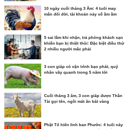
10 ngày cuối tháng 3 Âm: 4 tuổi may
mắn đổi đời, tài khoản nảy số ầm ầm
5 sai lầm khi nhận, trả phòng khách sạn
khiến bạn bị thiệt thòi: Đặc biệt điều thứ
2 nhiều người mắc phải
3 con giáp có vận trình bạo phát, quý
nhân vây quanh trong 5 năm tới
Cuối tháng 3 âm, 3 con giáp được Thần
Tài gọi tên, ngồi mát ăn bát vàng
Phật Tổ hiển linh ban Phước: 4 tuổi này