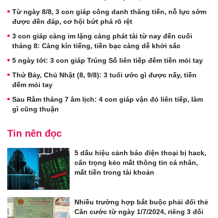
Từ ngày 8/8, 3 con giáp công danh thăng tiến, nỗ lực sớm
được đền đáp, cơ hội bứt phá rõ rệt
3 con giáp càng im lặng càng phát tài từ nay đến cuối
tháng 8: Càng kín tiếng, tiền bạc càng dễ khởi sắc
5 ngày tới: 3 con giáp Trúng Số liên tiếp đếm tiền mỏi tay
Thứ Bảy, Chủ Nhật (8, 9/8): 3 tuổi ước gì được nấy, tiền
đếm mỏi tay
Sau Rằm tháng 7 âm lịch: 4 con giáp vận đỏ liên tiếp, làm
gì cũng thuận
Tin nên đọc
5 dấu hiệu cảnh báo điện thoại bị hack,
cẩn trọng kẻo mất thông tin cá nhân,
mất tiền trong tài khoản
Nhiều trường hợp bắt buộc phải đổi thẻ
Căn cước từ ngày 1/7/2024, riêng 3 đối