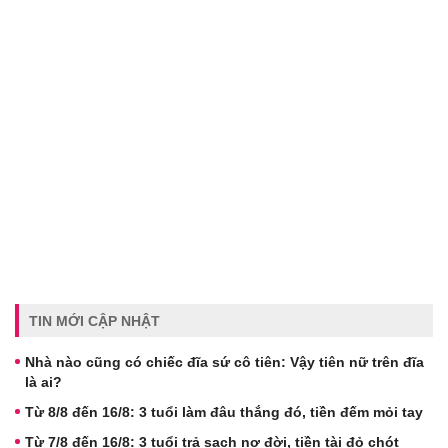
TIN MỚI CẬP NHẬT
Nhà nào cũng có chiếc đĩa sứ cô tiên: Vậy tiên nữ trên đĩa
là ai?
Từ 8/8 đến 16/8: 3 tuổi làm đâu thắng đó, tiền đếm mỏi tay
Từ 7/8 đến 16/8: 3 tuổi trả sạch nợ đời, tiền tài đỏ chót