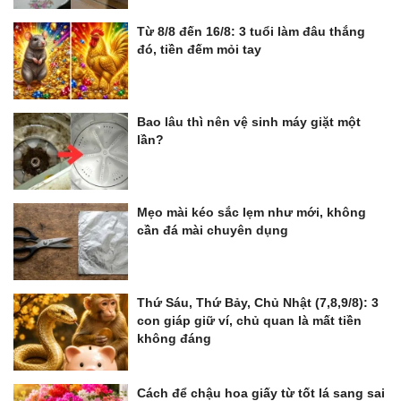
Từ 8/8 đến 16/8: 3 tuổi làm đâu thắng
đó, tiền đếm mỏi tay
Bao lâu thì nên vệ sinh máy giặt một
lần?
Mẹo mài kéo sắc lẹm như mới, không
cần đá mài chuyên dụng
Thứ Sáu, Thứ Bảy, Chủ Nhật (7,8,9/8): 3
con giáp giữ ví, chủ quan là mất tiền
không đáng
Cách để chậu hoa giấy từ tốt lá sang sai