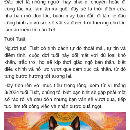
Đặc biệt là những người hay phải di chuyển hoặc đi
công tác xa, làm ăn xa quê, đây sẽ là thời điểm cửa
nhà bạn mở đón lộc, buôn may bán đắt, đi làm ở đâu
cũng bình an vô sự, số vất vả được trời thương cho lộc
làm ăn kiếm tiền ăn Tết.
Tuổi Tuất
Người tuổi Tuất có tính cách tự do thoải mái, tự tin và
điềm tĩnh, cuộc đời tuổi này đối mặt với đủ loại khó
khăn, trắc trở, họ sẽ kịp thời giác ngộ bản thân, biết
điều chỉnh và nỗ lực vượt qua cảm xúc cá nhân, từ đó
từng bước hướng tới tương lai.
Hãy tiến lên với mục tiêu trong lòng, xem tử vi tháng
3/2024 tuổi Tuất, chúng tôi biết bạn biết sẽ gặp phải một
số rắc rối và đau đớn nhưng bạn vẫn sẽ vượt qua, tiếp
tục làm tốt công việc và nhận được quả ngọt.