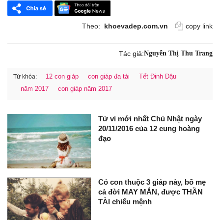
Theo:
khoevadep.com.vn
copy link
Tác giả:
Nguyễn Thị Thu Trang
12 con giáp
con giáp đa tài
Tết Đinh Dậu
Từ khóa:
năm 2017
con giáp năm 2017
Tử vi mới nhất Chủ Nhật ngày
20/11/2016 của 12 cung hoàng
đạo
Có con thuộc 3 giáp này, bố mẹ
cả đời MAY MẮN, được THẦN
TÀI chiếu mệnh