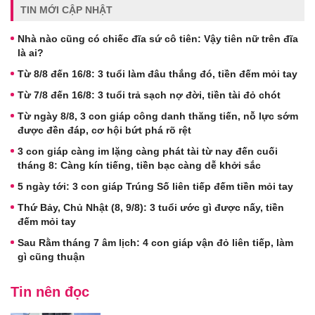
TIN MỚI CẬP NHẬT
Nhà nào cũng có chiếc đĩa sứ cô tiên: Vậy tiên nữ trên đĩa
là ai?
Từ 8/8 đến 16/8: 3 tuổi làm đâu thắng đó, tiền đếm mỏi tay
Từ 7/8 đến 16/8: 3 tuổi trả sạch nợ đời, tiền tài đỏ chót
Từ ngày 8/8, 3 con giáp công danh thăng tiến, nỗ lực sớm
được đền đáp, cơ hội bứt phá rõ rệt
3 con giáp càng im lặng càng phát tài từ nay đến cuối
tháng 8: Càng kín tiếng, tiền bạc càng dễ khởi sắc
5 ngày tới: 3 con giáp Trúng Số liên tiếp đếm tiền mỏi tay
Thứ Bảy, Chủ Nhật (8, 9/8): 3 tuổi ước gì được nấy, tiền
đếm mỏi tay
Sau Rằm tháng 7 âm lịch: 4 con giáp vận đỏ liên tiếp, làm
gì cũng thuận
Tin nên đọc