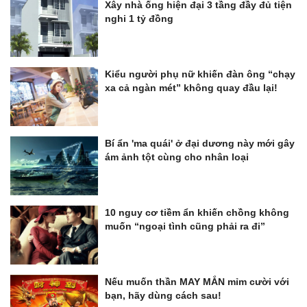
Xây nhà ống hiện đại 3 tầng đầy đủ tiện
nghi 1 tỷ đồng
Kiểu người phụ nữ khiến đàn ông “chạy
xa cả ngàn mét” không quay đầu lại!
Bí ẩn 'ma quái' ở đại dương này mới gây
ám ảnh tột cùng cho nhân loại
10 nguy cơ tiềm ẩn khiến chồng không
muốn “ngoại tình cũng phải ra đi”
Nếu muốn thần MAY MẮN mỉm cười với
bạn, hãy dùng cách sau!