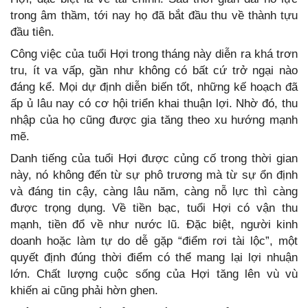
trong âm thầm, tới nay họ đã bắt đầu thu về thành tựu
đầu tiên.
Công việc của tuổi Hợi trong tháng này diễn ra khá trơn
tru, ít va vấp, gần như không có bất cứ trở ngại nào
đáng kể. Mọi dự định diễn biến tốt, những kế hoạch đã
ấp ủ lâu nay có cơ hội triển khai thuận lợi. Nhờ đó, thu
nhập của họ cũng được gia tăng theo xu hướng mạnh
mẽ.
Danh tiếng của tuổi Hợi được củng cố trong thời gian
này, nó không đến từ sự phô trương mà từ sự ổn định
và đáng tin cậy, càng lâu năm, càng nỗ lực thì càng
được trọng dụng. Về tiền bạc, tuổi Hợi có vận thu
mạnh, tiền đổ về như nước lũ. Đặc biệt, người kinh
doanh hoặc làm tự do dễ gặp “điểm rơi tài lộc”, một
quyết định đúng thời điểm có thể mang lại lợi nhuận
lớn. Chất lượng cuộc sống của Hợi tăng lên vù vù
khiến ai cũng phải hờn ghen.