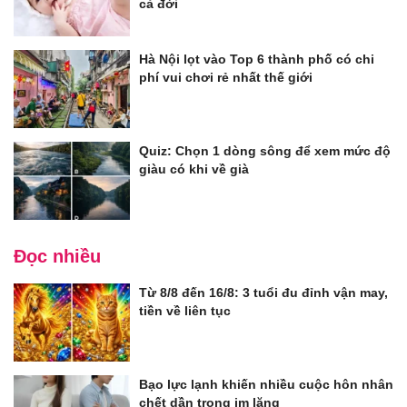
cả đời
Hà Nội lọt vào Top 6 thành phố có chi
phí vui chơi rẻ nhất thế giới
Quiz: Chọn 1 dòng sông để xem mức độ
giàu có khi về già
Đọc nhiều
Từ 8/8 đến 16/8: 3 tuổi đu đỉnh vận may,
tiền về liên tục
Bạo lực lạnh khiến nhiều cuộc hôn nhân
chết dần trong im lặng