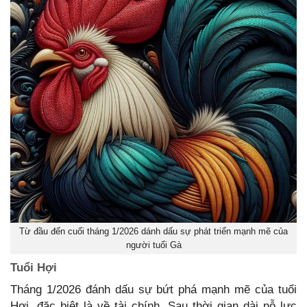
Từ đầu đến cuối tháng 1/2026 dánh dấu sự phát triển mạnh mẽ của
người tuổi Gà
Tuổi Hợi
Tháng 1/2026 đánh dấu sự bứt phá mạnh mẽ của tuổi
Hợi, đặc biệt là về tài chính. Sau thời gian dài nỗ lực