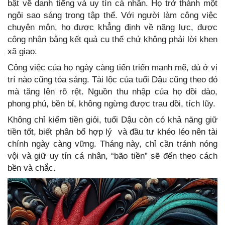
bật về danh tiếng và uy tín cá nhân. Họ trở thành một
ngôi sao sáng trong tập thể. Với người làm công việc
chuyên môn, họ được khẳng định về năng lực, được
công nhận bằng kết quả cụ thể chứ không phải lời khen
xã giao.
Công việc của họ ngày càng tiến triển mạnh mẽ, dù ở vị
trí nào cũng tỏa sáng. Tài lộc của tuổi Dậu cũng theo đó
mà tăng lên rõ rệt. Nguồn thu nhập của họ dồi dào,
phong phú, bền bỉ, không ngừng được trau dồi, tích lũy.
Không chỉ kiếm tiền giỏi, tuổi Dậu còn có khả năng giữ
tiền tốt, biết phân bổ hợp lý và đầu tư khéo léo nên tài
chính ngày càng vững. Tháng này, chỉ cần tránh nóng
vội và giữ uy tín cá nhân, “bão tiền” sẽ đến theo cách
bền và chắc.