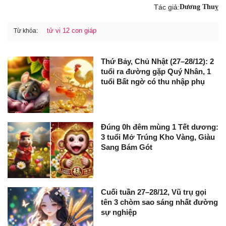
Tác giả:
Dương Thuỵ
tử vi 12 con giáp
Từ khóa:
Thứ Bảy, Chủ Nhật (27–28/12): 2
tuổi ra đường gặp Quý Nhân, 1
tuổi Bất ngờ có thu nhập phụ
Đúng 0h đêm mùng 1 Tết dương:
3 tuổi Mở Trúng Kho Vàng, Giàu
Sang Bám Gót
Cuối tuần 27–28/12, Vũ trụ gọi
tên 3 chòm sao sáng nhất đường
sự nghiệp