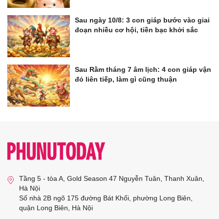
Sau ngày 10/8: 3 con giáp bước vào giai
đoạn nhiều cơ hội, tiền bạc khởi sắc
Sau Rằm tháng 7 âm lịch: 4 con giáp vận
đỏ liên tiếp, làm gì cũng thuận
Tầng 5 - tòa A, Gold Season 47 Nguyễn Tuân, Thanh Xuân,
Hà Nội
Số nhà 2B ngõ 175 đường Bát Khối, phường Long Biên,
quận Long Biên, Hà Nội