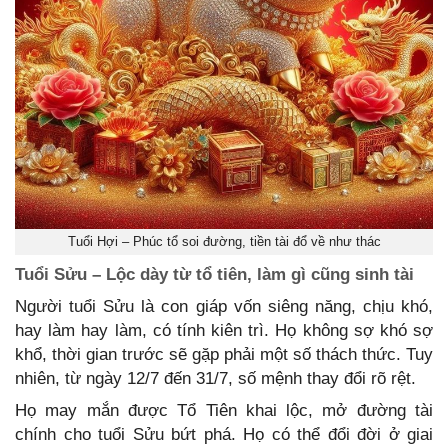
Tuổi Hợi – Phúc tổ soi đường, tiền tài đổ về như thác
Tuổi Sửu – Lộc dày từ tổ tiên, làm gì cũng sinh tài
Người tuổi Sửu là con giáp vốn siêng năng, chịu khó,
hay làm hay làm, có tính kiên trì. Họ không sợ khó sợ
khổ, thời gian trước sẽ gặp phải một số thách thức. Tuy
nhiên, từ ngày 12/7 đến 31/7, số mệnh thay đổi rõ rệt.
Họ may mắn được Tổ Tiên khai lộc, mở đường tài
chính cho tuổi Sửu bứt phá. Họ có thể đổi đời ở giai