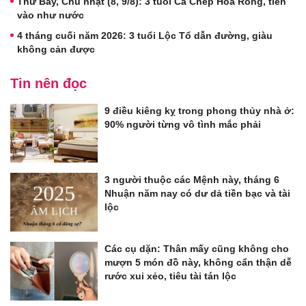
Thứ Bảy, Chủ nhật (8, 9/8): 3 tuổi Cá Chép Hóa Rồng, tiền
vào như nước
4 tháng cuối năm 2026: 3 tuổi Lộc Tổ dẫn đường, giàu
không cản được
Tin nên đọc
9 điều kiêng kỵ trong phong thủy nhà ở:
90% người từng vô tình mắc phải
3 người thuộc các Mệnh này, tháng 6
Nhuận năm nay có dư dả tiền bạc và tài
lộc
Các cụ dặn: Thân mấy cũng không cho
mượn 5 món đồ này, không cẩn thận dễ
rước xui xẻo, tiêu tài tán lộc