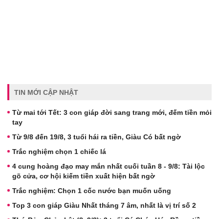
TIN MỚI CẬP NHẬT
Từ mai tới Tết: 3 con giáp đời sang trang mới, đếm tiền mỏi
tay
Từ 9/8 đến 19/8, 3 tuổi hái ra tiền, Giàu Có bất ngờ
Trắc nghiệm chọn 1 chiếc lá
4 cung hoàng đạo may mắn nhất cuối tuần 8 - 9/8: Tài lộc
gõ cửa, cơ hội kiếm tiền xuất hiện bất ngờ
Trắc nghiệm: Chọn 1 cốc nước bạn muốn uống
Top 3 con giáp Giàu Nhất tháng 7 âm, nhất là vị trí số 2