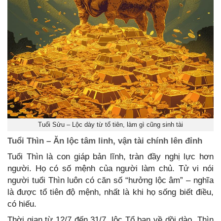
Tuổi Sửu – Lộc dày từ tổ tiên, làm gì cũng sinh tài
Tuổi Thìn – Ăn lộc tâm linh, vận tài chính lên đỉnh
Tuổi Thìn là con giáp bản lĩnh, tràn đầy nghị lực hơn
người. Họ có số mệnh của người làm chủ. Tử vi nói
người tuổi Thìn luôn có căn số “hưởng lộc âm” – nghĩa
là được tổ tiên độ mệnh, nhất là khi họ sống biết điều,
có hiếu.
Thời gian từ 12/7 đến 31/7, lộc Tổ ban về dồi dào, Thìn