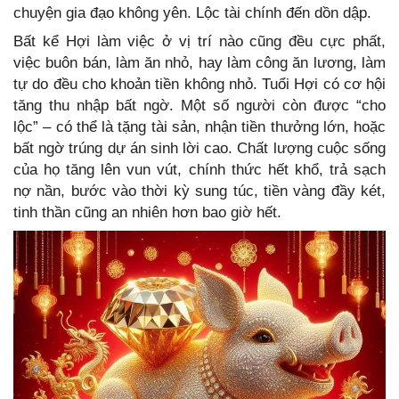
chuyện gia đạo không yên. Lộc tài chính đến dồn dập.
Bất kể Hợi làm việc ở vị trí nào cũng đều cực phất,
việc buôn bán, làm ăn nhỏ, hay làm công ăn lương, làm
tự do đều cho khoản tiền không nhỏ. Tuổi Hợi có cơ hội
tăng thu nhập bất ngờ. Một số người còn được “cho
lộc” – có thể là tặng tài sản, nhận tiền thưởng lớn, hoặc
bất ngờ trúng dự án sinh lời cao. Chất lượng cuộc sống
của họ tăng lên vun vút, chính thức hết khổ, trả sạch
nợ nần, bước vào thời kỳ sung túc, tiền vàng đầy két,
tinh thần cũng an nhiên hơn bao giờ hết.