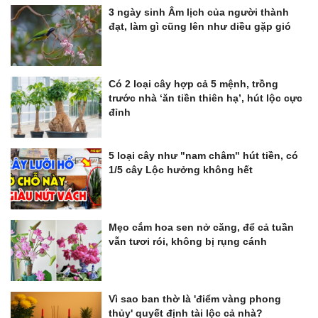
3 ngày sinh Âm lịch của người thành
đạt, làm gì cũng lên như diều gặp gió
Có 2 loại cây hợp cả 5 mệnh, trồng
trước nhà ‘ăn tiền thiên hạ’, hút lộc cực
đỉnh
5 loại cây như "nam châm" hút tiền, có
1/5 cây Lộc hưởng không hết
Mẹo cắm hoa sen nở căng, để cả tuần
vẫn tươi rói, không bị rụng cánh
Vì sao ban thờ là 'điểm vàng phong
thủy' quyết định tài lộc cả nhà?