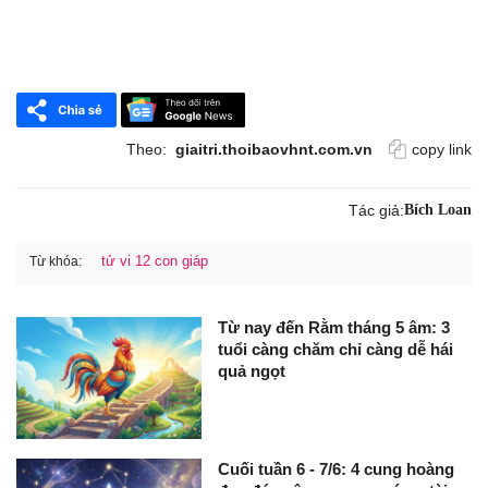
Theo:
giaitri.thoibaovhnt.com.vn
copy link
Tác giả:
Bích Loan
tử vi 12 con giáp
Từ khóa:
Từ nay đến Rằm tháng 5 âm: 3
tuổi càng chăm chỉ càng dễ hái
quả ngọt
Cuối tuần 6 - 7/6: 4 cung hoàng