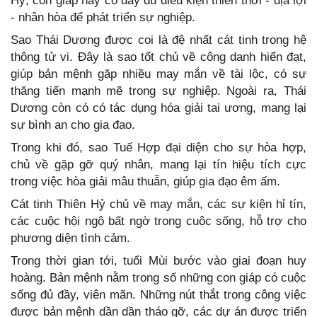
Hỷ, con giáp này có đầy đủ điều kiện thiên thời - địa lợi
- nhân hòa để phát triển sự nghiệp.
Sao Thái Dương được coi là đệ nhất cát tinh trong hệ
thông tử vi. Đây là sao tốt chủ về công danh hiển đạt,
giúp bản mệnh gặp nhiều may mắn về tài lộc, có sự
thăng tiến mạnh mẽ trong sự nghiệp. Ngoài ra, Thái
Dương còn có có tác dụng hóa giải tai ương, mang lại
sự bình an cho gia đạo.
Trong khi đó, sao Tuế Hợp đại diện cho sự hòa hợp,
chủ về gặp gỡ quý nhân, mang lại tín hiệu tích cực
trong việc hòa giải mâu thuẫn, giúp gia đạo êm ấm.
Cát tinh Thiên Hỷ chủ về may mắn, các sự kiện hỉ tín,
các cuộc hội ngộ bất ngờ trong cuộc sống, hỗ trợ cho
phương diện tình cảm.
Trong thời gian tới, tuổi Mùi bước vào giai đoạn huy
hoàng. Bản mệnh nằm trong số những con giáp có cuộc
sống đủ đầy, viên mãn. Những nút thắt trong công việc
được bản mệnh dần dần tháo gỡ, các dự án được triển