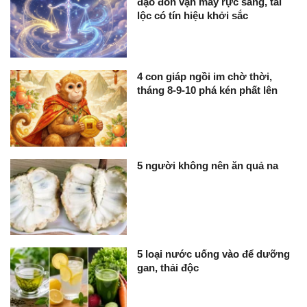
đạo đón vận may rực sáng, tài
lộc có tín hiệu khởi sắc
4 con giáp ngồi im chờ thời,
tháng 8-9-10 phá kén phất lên
5 người không nên ăn quả na
5 loại nước uống vào để dưỡng
gan, thải độc