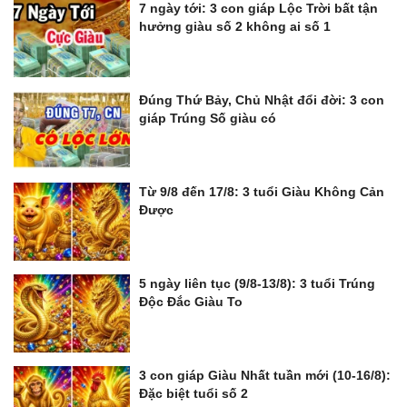
7 ngày tới: 3 con giáp Lộc Trời bất tận
hưởng giàu số 2 không ai số 1
Đúng Thứ Bảy, Chủ Nhật đổi đời: 3 con
giáp Trúng Số giàu có
Từ 9/8 đến 17/8: 3 tuổi Giàu Không Cản
Được
5 ngày liên tục (9/8-13/8): 3 tuổi Trúng
Độc Đắc Giàu To
3 con giáp Giàu Nhất tuần mới (10-16/8):
Đặc biệt tuổi số 2