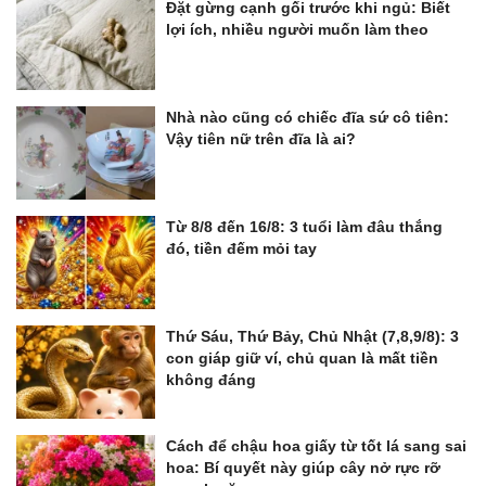
Đặt gừng cạnh gối trước khi ngủ: Biết
lợi ích, nhiều người muốn làm theo
Nhà nào cũng có chiếc đĩa sứ cô tiên:
Vậy tiên nữ trên đĩa là ai?
Từ 8/8 đến 16/8: 3 tuổi làm đâu thắng
đó, tiền đếm mỏi tay
Thứ Sáu, Thứ Bảy, Chủ Nhật (7,8,9/8): 3
con giáp giữ ví, chủ quan là mất tiền
không đáng
Cách để chậu hoa giấy từ tốt lá sang sai
hoa: Bí quyết này giúp cây nở rực rỡ