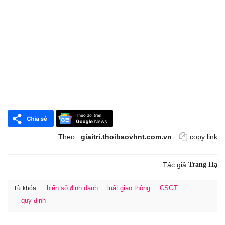
Theo:
giaitri.thoibaovhnt.com.vn
copy link
Tác giả:
Trang Hạ
biển số định danh
luật giao thông
CSGT
Từ khóa:
quy định