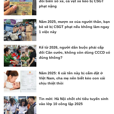
đổi biển số xe, cà vẹt xe kẻo bị CSGT
phạt nặng
Năm 2025, mượn xe của người thân, bạn
bè sẽ bị CSGT phạt nếu không làm ngay
1 việc này
Kể từ 2026, người dân buộc phải cấp
đổi Căn cước, không còn dùng CCCD có
đúng không?
Năm 2025: 6 cái tên này bị cấm đặt ở
Việt Nam, cha mẹ nên biết kẻo con cái
chịu thiệt thòi
Tin mới: Hà Nội chốt chỉ tiêu tuyển sinh
vào lớp 10 công lập 2025