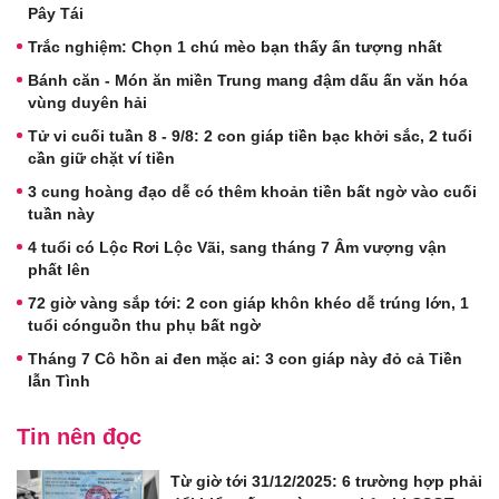
Pây Tái
Trắc nghiệm: Chọn 1 chú mèo bạn thấy ấn tượng nhất
Bánh căn - Món ăn miền Trung mang đậm dấu ấn văn hóa
vùng duyên hải
Tử vi cuối tuần 8 - 9/8: 2 con giáp tiền bạc khởi sắc, 2 tuổi
cần giữ chặt ví tiền
3 cung hoàng đạo dễ có thêm khoản tiền bất ngờ vào cuối
tuần này
4 tuổi có Lộc Rơi Lộc Vãi, sang tháng 7 Âm vượng vận
phất lên
72 giờ vàng sắp tới: 2 con giáp khôn khéo dễ trúng lớn, 1
tuổi cónguồn thu phụ bất ngờ
Tháng 7 Cô hồn ai đen mặc ai: 3 con giáp này đỏ cả Tiền
lẫn Tình
Tin nên đọc
Từ giờ tới 31/12/2025: 6 trường hợp phải