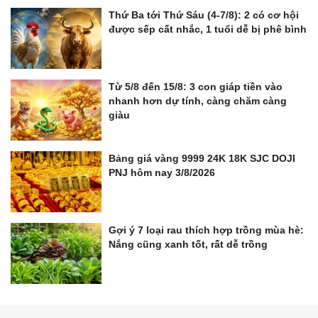
Thứ Ba tới Thứ Sáu (4-7/8): 2 có cơ hội
được sếp cất nhắc, 1 tuổi dễ bị phê bình
Từ 5/8 đến 15/8: 3 con giáp tiền vào
nhanh hơn dự tính, càng chăm càng
giàu
Bảng giá vàng 9999 24K 18K SJC DOJI
PNJ hôm nay 3/8/2026
Gợi ý 7 loại rau thích hợp trồng mùa hè:
Nắng cũng xanh tốt, rất dễ trồng