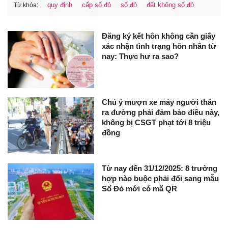
quy định
cấp sổ đỏ
sổ đỏ
đất không sổ đỏ
Từ khóa:
Đăng ký kết hôn không cần giấy
xác nhận tình trạng hôn nhân từ
nay: Thực hư ra sao?
Chú ý mượn xe máy người thân
ra đường phải đảm bảo điều này,
không bị CSGT phạt tới 8 triệu
đồng
Từ nay đến 31/12/2025: 8 trường
hợp nào buộc phải đổi sang mẫu
Sổ Đỏ mới có mã QR