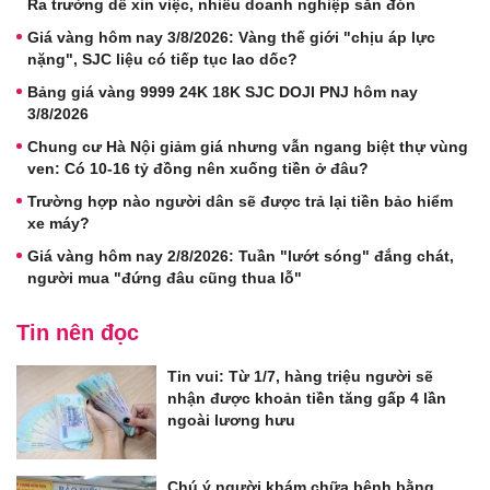
Ra trường dễ xin việc, nhiều doanh nghiệp săn đón
Giá vàng hôm nay 3/8/2026: Vàng thế giới "chịu áp lực
nặng", SJC liệu có tiếp tục lao dốc?
Bảng giá vàng 9999 24K 18K SJC DOJI PNJ hôm nay
3/8/2026
Chung cư Hà Nội giảm giá nhưng vẫn ngang biệt thự vùng
ven: Có 10-16 tỷ đồng nên xuống tiền ở đâu?
Trường hợp nào người dân sẽ được trả lại tiền bảo hiểm
xe máy?
Giá vàng hôm nay 2/8/2026: Tuần "lướt sóng" đắng chát,
người mua "đứng đâu cũng thua lỗ"
Tin nên đọc
Tin vui: Từ 1/7, hàng triệu người sẽ
nhận được khoản tiền tăng gấp 4 lần
ngoài lương hưu
Chú ý người khám chữa bệnh bằng