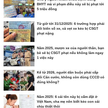
BHYT mà vi phạm điều này sẽ bị phạt tới
5 triệu đồng
Từ giờ tới 31/12/2025: 6 trường hợp phải
đổi biển số xe, cà vẹt xe kẻo bị CSGT
phạt nặng
Năm 2025, mượn xe của người thân, bạn
bè sẽ bị CSGT phạt nếu không làm ngay
1 việc này
Kể từ 2026, người dân buộc phải cấp
đổi Căn cước, không còn dùng CCCD có
đúng không?
Năm 2025: 6 cái tên này bị cấm đặt ở
Việt Nam, cha mẹ nên biết kẻo con cái
chịu thiệt thòi