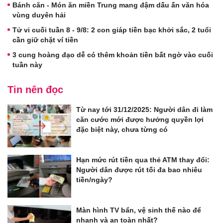
Bánh căn - Món ăn miền Trung mang đậm dấu ấn văn hóa
vùng duyên hải
Tử vi cuối tuần 8 - 9/8: 2 con giáp tiền bạc khởi sắc, 2 tuổi
cần giữ chặt ví tiền
3 cung hoàng đạo dễ có thêm khoản tiền bất ngờ vào cuối
tuần này
Tin nên đọc
Từ nay tới 31/12/2025: Người dân đi làm
căn cước mới được hưởng quyền lợi
đặc biệt này, chưa từng có
Hạn mức rút tiền qua thẻ ATM thay đổi:
Người dân được rút tối đa bao nhiêu
tiền/ngày?
Màn hình TV bẩn, vệ sinh thế nào để
nhanh và an toàn nhất?