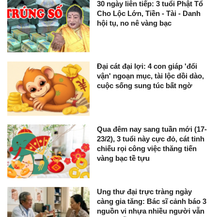
30 ngày liên tiếp: 3 tuổi Phật Tổ
Cho Lộc Lớn, Tiền - Tài - Danh
hội tụ, no nê vàng bạc
Đại cát đại lợi: 4 con giáp 'đổi
vận' ngoạn mục, tài lộc dồi dào,
cuộc sống sung túc bất ngờ
Qua đêm nay sang tuần mới (17-
23/2), 3 tuổi này cực đỏ, cát tinh
chiếu rọi công việc thăng tiến
vàng bạc tề tựu
Ung thư đại trực tràng ngày
càng gia tăng: Bác sĩ cảnh báo 3
nguồn vi nhựa nhiều người vẫn