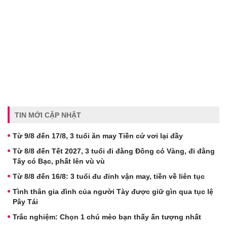
TIN MỚI CẬP NHẬT
Từ 9/8 đến 17/8, 3 tuổi ăn may Tiền cứ vơi lại đầy
Từ 8/8 đến Tết 2027, 3 tuổi đi đằng Đông có Vàng, đi đằng
Tây có Bạc, phất lên vù vù
Từ 8/8 đến 16/8: 3 tuổi đu đỉnh vận may, tiền về liên tục
Tình thân gia đình của người Tày được giữ gìn qua tục lệ
Pây Tái
Trắc nghiệm: Chọn 1 chú mèo bạn thấy ấn tượng nhất