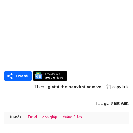
Theo:
giaitri.thoibaovhnt.com.vn
copy link
Tác giả:
Nhật Ánh
Tử vi
con giáp
tháng 3 âm
Từ khóa: