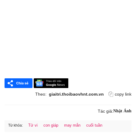
Theo:
giaitri.thoibaovhnt.com.vn
copy link
Tác giả:
Nhật Ánh
Tử vi
con giáp
may mắn
cuối tuần
Từ khóa: