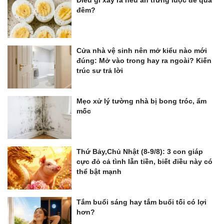
đêm?
Cửa nhà vệ sinh nên mở kiểu nào mới
đúng: Mở vào trong hay ra ngoài? Kiến
trúc sư trả lời
Mẹo xử lý tường nhà bị bong tróc, ẩm
mốc
Thứ Bảy,Chủ Nhật (8-9/8): 3 con giáp
cực đỏ cả tình lẫn tiền, biết điều này có
thể bật mạnh
Tắm buổi sáng hay tắm buổi tối có lợi
hơn?