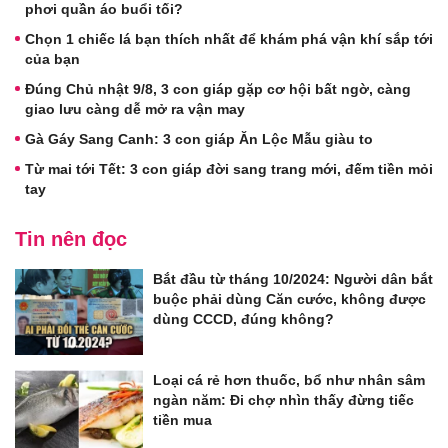
phơi quần áo buổi tối?
Chọn 1 chiếc lá bạn thích nhất để khám phá vận khí sắp tới
của bạn
Đúng Chủ nhật 9/8, 3 con giáp gặp cơ hội bất ngờ, càng
giao lưu càng dễ mở ra vận may
Gà Gáy Sang Canh: 3 con giáp Ăn Lộc Mẫu giàu to
Từ mai tới Tết: 3 con giáp đời sang trang mới, đếm tiền mỏi
tay
Tin nên đọc
Bắt đầu từ tháng 10/2024: Người dân bắt
buộc phải dùng Căn cước, không được
dùng CCCD, đúng không?
Loại cá rẻ hơn thuốc, bổ như nhân sâm
ngàn năm: Đi chợ nhìn thấy đừng tiếc
tiền mua