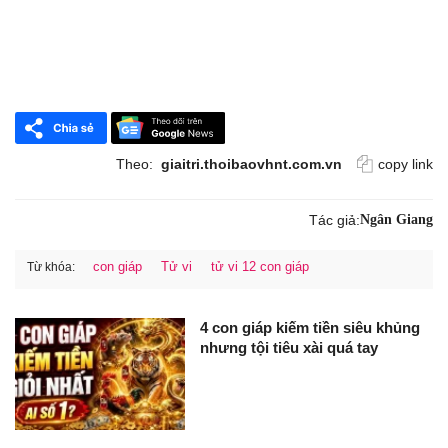
Theo:
giaitri.thoibaovhnt.com.vn
copy link
Tác giả:
Ngân Giang
con giáp
Tử vi
tử vi 12 con giáp
Từ khóa:
4 con giáp kiếm tiền siêu khủng
nhưng tội tiêu xài quá tay