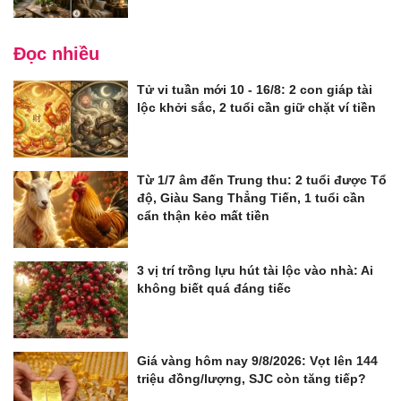
Đọc nhiều
Tử vi tuần mới 10 - 16/8: 2 con giáp tài
lộc khởi sắc, 2 tuổi cần giữ chặt ví tiền
Từ 1/7 âm đến Trung thu: 2 tuổi được Tổ
độ, Giàu Sang Thẳng Tiến, 1 tuổi cần
cẩn thận kẻo mất tiền
3 vị trí trồng lựu hút tài lộc vào nhà: Ai
không biết quá đáng tiếc
Giá vàng hôm nay 9/8/2026: Vọt lên 144
triệu đồng/lượng, SJC còn tăng tiếp?