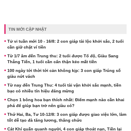
TIN MỚI CẬP NHẬT
Tử vi tuần mới 10 - 16/8: 2 con giáp tài lộc khởi sắc, 2 tuổi
cần giữ chặt ví tiền
Từ 1/7 âm đến Trung thu: 2 tuổi được Tổ độ, Giàu Sang
Thẳng Tiến, 1 tuổi cần cẩn thận kẻo mất tiền
100 ngày tới thời tới cản không kịp: 3 con giáp Trúng số
giàu nứt vách
Từ nay đến Trung Thu: 4 tuổi tài vận khởi sắc mạnh, tiền
bạc có nhiều tín hiệu đáng mừng
Chọn 1 bông hoa bạn thích nhất: Điểm mạnh nào cần khai
phá để giúp bạn trở nên giàu có?
Thứ Hai, Ba, Tư 10-12/8: 3 con giáp được giao việc lớn, làm
tốt dễ tạo đà tăng lương, thăng chức
Cát Khí quấn quanh người, 4 con giáp thoát nạn, Tiền lại