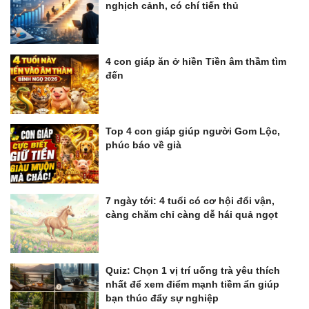
nghịch cảnh, có chí tiến thủ
4 con giáp ăn ở hiền Tiền âm thầm tìm
đến
Top 4 con giáp giúp người Gom Lộc,
phúc báo về già
7 ngày tới: 4 tuổi có cơ hội đổi vận,
càng chăm chỉ càng dễ hái quả ngọt
Quiz: Chọn 1 vị trí uống trà yêu thích
nhất để xem điểm mạnh tiềm ẩn giúp
bạn thúc đẩy sự nghiệp