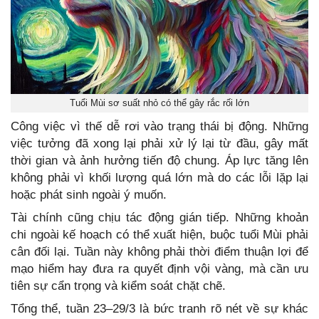
Tuổi Mùi sơ suất nhỏ có thể gây rắc rối lớn
Công việc vì thế dễ rơi vào trạng thái bị động. Những
việc tưởng đã xong lại phải xử lý lại từ đầu, gây mất
thời gian và ảnh hưởng tiến độ chung. Áp lực tăng lên
không phải vì khối lượng quá lớn mà do các lỗi lặp lại
hoặc phát sinh ngoài ý muốn.
Tài chính cũng chịu tác động gián tiếp. Những khoản
chi ngoài kế hoạch có thể xuất hiện, buộc tuổi Mùi phải
cân đối lại. Tuần này không phải thời điểm thuận lợi để
mạo hiểm hay đưa ra quyết định vội vàng, mà cần ưu
tiên sự cẩn trọng và kiểm soát chặt chẽ.
Tổng thể, tuần 23–29/3 là bức tranh rõ nét về sự khác