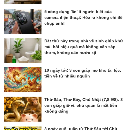
5 công dụng 'ẩn' ít người biết của
camera điện thoại: Hóa ra không chỉ để
chụp ảnh!
Đặt thứ này trong nhà vệ sinh giúp khử
mùi hôi hiệu quả mà không cần sáp
thơm, không cần nước xịt
10 ngày tới: 3 con giáp mở kho tài lộc,
tiền về từ nhiều nguồn
Thứ Sáu, Thứ Bảy, Chủ Nhật (7,8,9/8): 3
con giáp giữ ví, chủ quan là mất tiền
không đáng
3 ngày cuối tuần từ Thứ Sáu tới Chủ