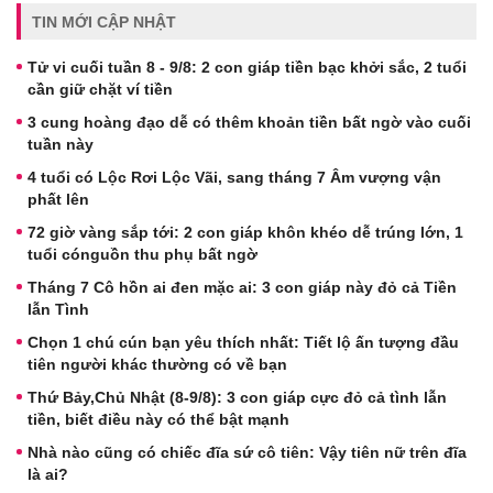
TIN MỚI CẬP NHẬT
Tử vi cuối tuần 8 - 9/8: 2 con giáp tiền bạc khởi sắc, 2 tuổi
cần giữ chặt ví tiền
3 cung hoàng đạo dễ có thêm khoản tiền bất ngờ vào cuối
tuần này
4 tuổi có Lộc Rơi Lộc Vãi, sang tháng 7 Âm vượng vận
phất lên
72 giờ vàng sắp tới: 2 con giáp khôn khéo dễ trúng lớn, 1
tuổi cónguồn thu phụ bất ngờ
Tháng 7 Cô hồn ai đen mặc ai: 3 con giáp này đỏ cả Tiền
lẫn Tình
Chọn 1 chú cún bạn yêu thích nhất: Tiết lộ ấn tượng đầu
tiên người khác thường có về bạn
Thứ Bảy,Chủ Nhật (8-9/8): 3 con giáp cực đỏ cả tình lẫn
tiền, biết điều này có thể bật mạnh
Nhà nào cũng có chiếc đĩa sứ cô tiên: Vậy tiên nữ trên đĩa
là ai?