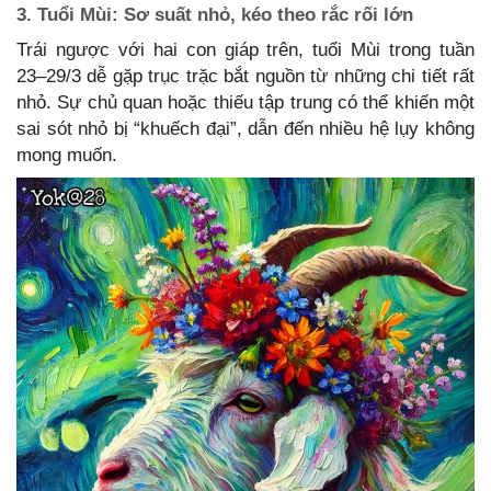
3. Tuổi Mùi: Sơ suất nhỏ, kéo theo rắc rối lớn
Trái ngược với hai con giáp trên, tuổi Mùi trong tuần
23–29/3 dễ gặp trục trặc bắt nguồn từ những chi tiết rất
nhỏ. Sự chủ quan hoặc thiếu tập trung có thể khiến một
sai sót nhỏ bị “khuếch đại”, dẫn đến nhiều hệ lụy không
mong muốn.