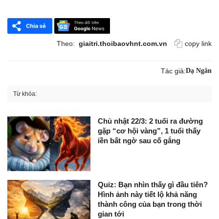
Theo:
giaitri.thoibaovhnt.com.vn
copy link
Tác giả:
Dạ Ngân
Từ khóa:
Chủ nhật 22/3: 2 tuổi ra đường
gặp “cơ hội vàng”, 1 tuổi thấy
iền bất ngờ sau cố gắng
Quiz: Bạn nhìn thấy gì đầu tiên?
Hình ảnh này tiết lộ khả năng
thành công của bạn trong thời
gian tới