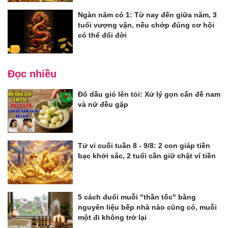
Ngàn năm có 1: Từ nay đến giữa năm, 3
tuổi vượng vận, nếu chớp đúng cơ hội
có thể đổi đời
Đọc nhiều
Đổ dầu gió lên tỏi: Xử lý gọn cấn đề nam
và nữ đều gặp
Tử vi cuối tuần 8 - 9/8: 2 con giáp tiền
bạc khởi sắc, 2 tuổi cần giữ chặt ví tiền
5 cách đuổi muỗi "thần tốc" bằng
nguyên liệu bếp nhà nào cũng có, muỗi
một đi không trở lại