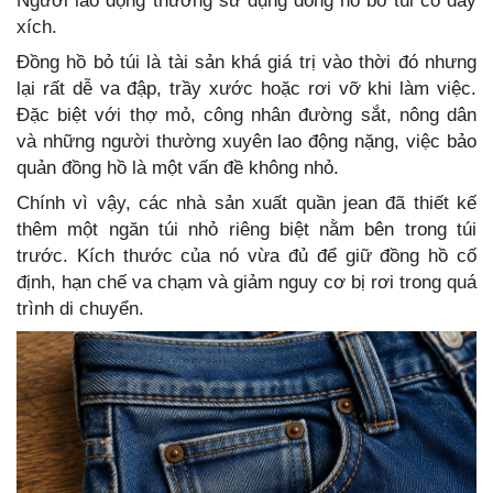
Người lao động thường sử dụng đồng hồ bỏ túi có dây
xích.
Đồng hồ bỏ túi là tài sản khá giá trị vào thời đó nhưng
lại rất dễ va đập, trầy xước hoặc rơi vỡ khi làm việc.
Đặc biệt với thợ mỏ, công nhân đường sắt, nông dân
và những người thường xuyên lao động nặng, việc bảo
quản đồng hồ là một vấn đề không nhỏ.
Chính vì vậy, các nhà sản xuất quần jean đã thiết kế
thêm một ngăn túi nhỏ riêng biệt nằm bên trong túi
trước. Kích thước của nó vừa đủ để giữ đồng hồ cố
định, hạn chế va chạm và giảm nguy cơ bị rơi trong quá
trình di chuyển.