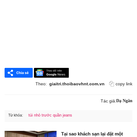
Theo:
giaitri.thoibaovhnt.com.vn
copy link
Tác giả:
Dạ Ngân
túi nhỏ trước quần jeans
Từ khóa:
Tại sao khách sạn lại đặt một