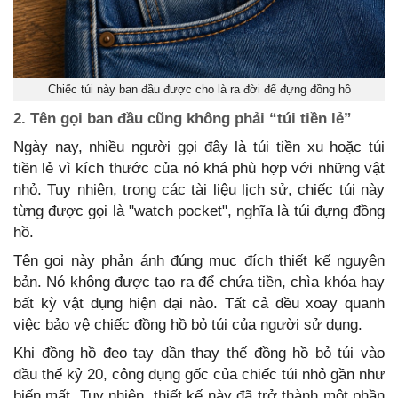
Chiếc túi này ban đầu được cho là ra đời để đựng đồng hồ
2. Tên gọi ban đầu cũng không phải “túi tiền lẻ”
Ngày nay, nhiều người gọi đây là túi tiền xu hoặc túi
tiền lẻ vì kích thước của nó khá phù hợp với những vật
nhỏ. Tuy nhiên, trong các tài liệu lịch sử, chiếc túi này
từng được gọi là "watch pocket", nghĩa là túi đựng đồng
hồ.
Tên gọi này phản ánh đúng mục đích thiết kế nguyên
bản. Nó không được tạo ra để chứa tiền, chìa khóa hay
bất kỳ vật dụng hiện đại nào. Tất cả đều xoay quanh
việc bảo vệ chiếc đồng hồ bỏ túi của người sử dụng.
Khi đồng hồ đeo tay dần thay thế đồng hồ bỏ túi vào
đầu thế kỷ 20, công dụng gốc của chiếc túi nhỏ gần như
biến mất. Tuy nhiên, thiết kế này đã trở thành một phần