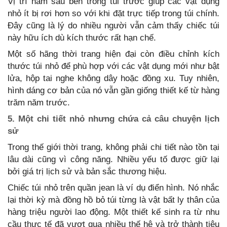
Vị trí nằm sâu bên trong túi trước giúp các vật dụng
nhỏ ít bị rơi hơn so với khi đặt trực tiếp trong túi chính.
Đây cũng là lý do nhiều người vẫn cảm thấy chiếc túi
này hữu ích dù kích thước rất hạn chế.
Một số hãng thời trang hiện đại còn điều chỉnh kích
thước túi nhỏ để phù hợp với các vật dụng mới như bật
lửa, hộp tai nghe không dây hoặc đồng xu. Tuy nhiên,
hình dáng cơ bản của nó vẫn gần giống thiết kế từ hàng
trăm năm trước.
5. Một chi tiết nhỏ nhưng chứa cả câu chuyện lịch
sử
Trong thế giới thời trang, không phải chi tiết nào tồn tại
lâu dài cũng vì công năng. Nhiều yếu tố được giữ lại
bởi giá trị lịch sử và bản sắc thương hiệu.
Chiếc túi nhỏ trên quần jean là ví dụ điển hình. Nó nhắc
lại thời kỳ mà đồng hồ bỏ túi từng là vật bất ly thân của
hàng triệu người lao động. Một thiết kế sinh ra từ nhu
cầu thực tế đã vượt qua nhiều thế hệ và trở thành tiêu