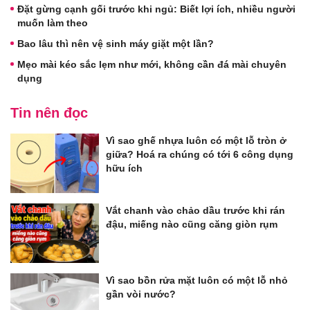
Đặt gừng cạnh gối trước khi ngủ: Biết lợi ích, nhiều người
muốn làm theo
Bao lâu thì nên vệ sinh máy giặt một lần?
Mẹo mài kéo sắc lẹm như mới, không cần đá mài chuyên
dụng
Tin nên đọc
Vì sao ghế nhựa luôn có một lỗ tròn ở
giữa? Hoá ra chúng có tới 6 công dụng
hữu ích
Vắt chanh vào chảo dầu trước khi rán
đậu, miếng nào cũng căng giòn rụm
Vì sao bồn rửa mặt luôn có một lỗ nhỏ
gần vòi nước?