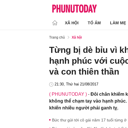
XÃ HỘI
TỔ ẤM
LÀM MẸ
Trang chủ
Xã hội
Từng bị dè bỉu vì 
hạnh phúc với cuộc
và con thiên thần
21:30, Thứ hai 21/08/2017
( PHUNUTODAY )
-
Đôi chân khiếm k
không thể chạm tay vào hạnh phúc. 
khiến nhiều người phải ganh tỵ.
Bức thư gửi tới cô gái năm 17 tuổi từng 