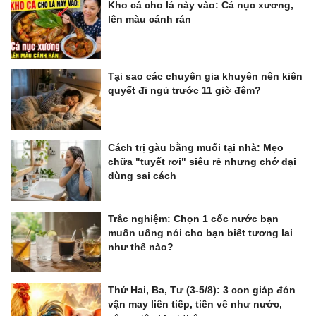
Kho cá cho lá này vào: Cá nục xương,
lên màu cánh rán
Tại sao các chuyên gia khuyên nên kiên
quyết đi ngủ trước 11 giờ đêm?
Cách trị gàu bằng muối tại nhà: Mẹo
chữa "tuyết rơi" siêu rẻ nhưng chớ dại
dùng sai cách
Trắc nghiệm: Chọn 1 cốc nước bạn
muốn uống nói cho bạn biết tương lai
như thế nào?
Thứ Hai, Ba, Tư (3-5/8): 3 con giáp đón
vận may liên tiếp, tiền về như nước,