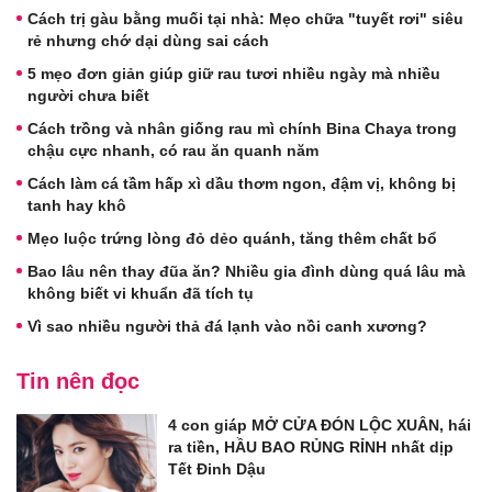
Cách trị gàu bằng muối tại nhà: Mẹo chữa "tuyết rơi" siêu
rẻ nhưng chớ dại dùng sai cách
5 mẹo đơn giản giúp giữ rau tươi nhiều ngày mà nhiều
người chưa biết
Cách trồng và nhân giống rau mì chính Bina Chaya trong
chậu cực nhanh, có rau ăn quanh năm
Cách làm cá tầm hấp xì dầu thơm ngon, đậm vị, không bị
tanh hay khô
Mẹo luộc trứng lòng đỏ dẻo quánh, tăng thêm chất bổ
Bao lâu nên thay đũa ăn? Nhiều gia đình dùng quá lâu mà
không biết vi khuẩn đã tích tụ
Vì sao nhiều người thả đá lạnh vào nồi canh xương?
Tin nên đọc
4 con giáp MỞ CỬA ĐÓN LỘC XUÂN, hái
ra tiền, HẦU BAO RỦNG RỈNH nhất dịp
Tết Đinh Dậu