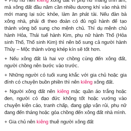
+ Phụ nữ nên
kiêng
xông đất vì phụ nữ mang tính âm,
mà xông đất đầu năm cần nhiều dương khí vào nhà thì
mới mang lại sức khỏe, làm ăn phát tài. Nếu đàn bà
xông nhà, phải đi theo đoàn có đủ ngũ hành để tạo
thành vòng bổ sung cho mệnh chủ. Thí dụ mệnh chủ
hành Hỏa, Thái tuế hành Kim, phụ nữ hành Thổ (Hỏa
sinh Thổ, Thổ sinh Kim) thì nên bổ sung cả người hành
Thủy – Mộc thành vòng khép kín sẽ tốt hơn.
+ Nếu xông đất là hai vợ chồng cùng đến xông đất,
người chồng nên bước vào trước.
+ Những người có tuổi xung khắc với gia chủ hoặc gia
đính có chuyện buồn phiền thì nên
kiêng
xông đất.
+ Người xông đất nên
kiêng
mặc quần áo trắng hoặc
đen, người có đạo đức không tốt hoặc vướng vào
chuyện kiện cáo, tranh chấp, đang gặp vận rủi, phụ nữ
đang đến tháng hoặc góa chồng đến xông đất nhà mình.
+ Gia chủ nên
kiêng
thuê người xông đất