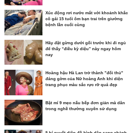
Xúc động rơi nước mắt với khoảnh khắc
cô gái 15 tuổi ôm bạn trai trên giường
bệnh lần cuối cùng
Hãy đặt gừng dưới gối trước khi đi ngủ
để thấy “điều kỳ diệu” này ngay hôm
nay
Hoàng hậu Hà Lan trở thành "đối thủ"
đáng gờm của Nữ hoàng Anh khi diện
trang phục màu sắc rực rỡ quá đẹp
Bật mí 9 mẹo nấu bếp đơn giản mà dân
trong nghề thường xuyên sử dụng
5 bí quyết diện đồ bình dân sang chảnh