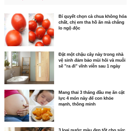
Bí quyết chọn cà chua không hóa
chất, chị em tha hồ ăn mà chẳng
lo ngộ độc
Đặt một chậu cây này trong nhà
vệ sinh đảm bảo mùi hôi và muỗi
sẽ "ra đi" vĩnh viễn sau 1 ngày
Mang thai 3 tháng đầu mẹ ăn cật
lực 4 món này để con khỏe
mạnh, thông minh
3 loại nước màu đen tốt cho sức