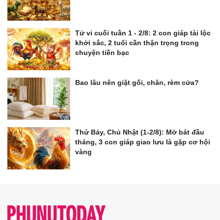
Tử vi cuối tuần 1 - 2/8: 2 con giáp tài lộc
khởi sắc, 2 tuổi cần thận trọng trong
chuyện tiền bạc
Bao lâu nên giặt gối, chăn, rèm cửa?
Thứ Bảy, Chủ Nhật (1-2/8): Mở bát đầu
tháng, 3 con giáp giao lưu là gặp cơ hội
vàng