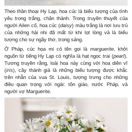
Theo thần thoại Hy Lạp, hoa cúc là biểu tượng của tình
yêu trong trắng, chân thành. Trong truyền thuyết của
người Ailen cổ, hoa cúc (
daisy
) màu trắng là nơi lưu trú
của những hài nhi đã mất từ khi lọt lòng và là biểu
tượng cho sự ngây thơ, trong sáng.
Ở Pháp, cúc họa mi có tên gọi là
marguerite
, khởi
nguồn từ tiếng Hy Lạp có nghĩa là hạt ngọc trai (
pearl
).
Tương truyền rằng, loài hoa này cùng với hoa diên vĩ
(
iris
), cây thánh giá là những biểu tượng được khắc
trên nhẫn của vua St. Louis, tượng trưng cho những
điều quan trọng với ngài: tôn giáo, nước Pháp, và
người vợ Marguerite.