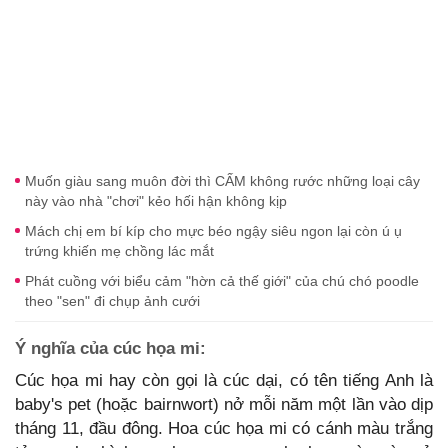
Muốn giàu sang muôn đời thì CẤM không rước những loại cây
này vào nhà "chơi" kẻo hối hận không kịp
Mách chị em bí kíp cho mực béo ngậy siêu ngon lại còn ú ụ
trứng khiến mẹ chồng lác mắt
Phát cuồng với biểu cảm "hờn cả thế giới" của chú chó poodle
theo "sen" đi chụp ảnh cưới
Ý nghĩa của cúc họa mi:
Cúc họa mi hay còn gọi là cúc dại, có tên tiếng Anh là
baby's pet (hoặc bairnwort) nở mỗi năm một lần vào dịp
tháng 11, đầu đông. Hoa cúc họa mi có cánh màu trắng