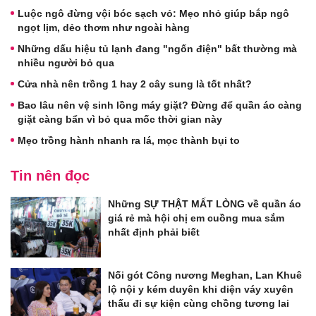
Luộc ngô đừng vội bóc sạch vỏ: Mẹo nhỏ giúp bắp ngô
ngọt lịm, dẻo thơm như ngoài hàng
Những dấu hiệu tủ lạnh đang "ngốn điện" bất thường mà
nhiều người bỏ qua
Cửa nhà nên trồng 1 hay 2 cây sung là tốt nhất?
Bao lâu nên vệ sinh lồng máy giặt? Đừng để quần áo càng
giặt càng bẩn vì bỏ qua mốc thời gian này
Mẹo trồng hành nhanh ra lá, mọc thành bụi to
Tin nên đọc
Những SỰ THẬT MẤT LÒNG về quần áo
giá rẻ mà hội chị em cuồng mua sắm
nhất định phải biết
Nối gót Công nương Meghan, Lan Khuê
lộ nội y kém duyên khi diện váy xuyên
thấu đi sự kiện cùng chồng tương lai