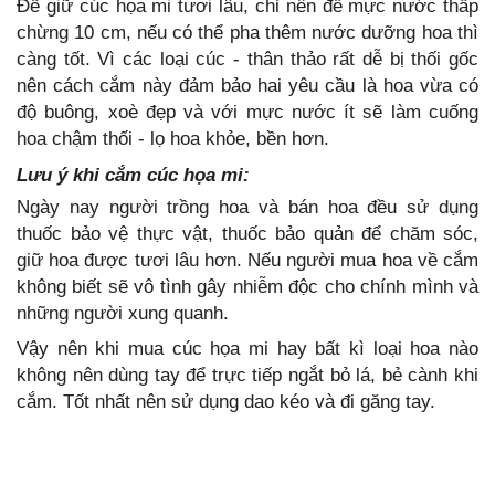
Để giữ cúc họa mi tươi lâu, chỉ nên để mực nước thấp
chừng 10 cm, nếu có thể pha thêm nước dưỡng hoa thì
càng tốt. Vì các loại cúc - thân thảo rất dễ bị thối gốc
nên cách cắm này đảm bảo hai yêu cầu là hoa vừa có
độ buông, xoè đẹp và với mực nước ít sẽ làm cuống
hoa chậm thối - lọ hoa khỏe, bền hơn.
Lưu ý khi cắm cúc họa mi:
Ngày nay người trồng hoa và bán hoa đều sử dụng
thuốc bảo vệ thực vật, thuốc bảo quản để chăm sóc,
giữ hoa được tươi lâu hơn. Nếu người mua hoa về cắm
không biết sẽ vô tình gây nhiễm độc cho chính mình và
những người xung quanh.
Vậy nên khi mua cúc họa mi hay bất kì loại hoa nào
không nên dùng tay để trực tiếp ngắt bỏ lá, bẻ cành khi
cắm. Tốt nhất nên sử dụng dao kéo và đi găng tay.