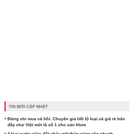
TIN MỚI CẬP NHẬT
Đừng chỉ mua cá hồi: Chuyên gia tiết lộ loại cá giá rẻ bán
đầy chợ Việt mới là số 1 cho sức khỏe
4 loại nước giúp đốt cháy mỡ thừa giảm cân nhanh