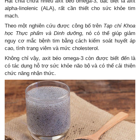
Hạt chia chứa nhiều axit béo omega-3, đặc biệt là axit
alpha-linolenic (ALA), rất cần thiết cho sức khỏe tim
mạch.
Theo một nghiên cứu được công bố trên
Tạp chí Khoa
học Thực phẩm và Dinh dưỡng
, nó có thể giúp giảm
nguy cơ mắc bệnh tim bằng cách kiểm soát huyết áp
cao, tình trạng viêm và mức cholesterol.
Không chỉ vậy, axit béo omega-3 còn được biết đến là
có tác dụng hỗ trợ sức khỏe não bộ và có thể cải thiện
chức năng nhận thức.