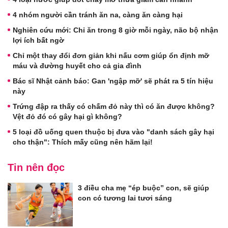
4 nhóm người cần tránh ăn na, càng ăn càng hại
Nghiên cứu mới: Chỉ ăn trong 8 giờ mỗi ngày, não bộ nhận
lợi ích bất ngờ
Chỉ một thay đổi đơn giản khi nấu cơm giúp ổn định mỡ
máu và đường huyết cho cả gia đình
Bác sĩ Nhật cảnh báo: Gan 'ngập mỡ' sẽ phát ra 5 tín hiệu
này
Trứng đập ra thấy có chấm đỏ này thì có ăn được không?
Vệt đỏ đó có gây hại gì không?
5 loại đồ uống quen thuộc bị đưa vào "danh sách gây hại
cho thận": Thích mấy cũng nên hãm lại!
Tin nên đọc
3 điều cha mẹ “ép buộc” con, sẽ giúp
con có tương lai tươi sáng