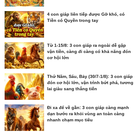
4 con giáp liên tiếp được Gỡ khó, có
Tiền có Quyền trong tay
Từ 1-15/8: 3 con giáp ra ngoài dễ gặp
vận tiền, càng đi càng có khả năng đón
cơ hội lớn
Thứ Năm, Sáu, Bảy (30/7-1/8): 3 con giáp
đón cơ hội lớn, vận trình bứt phá, tương
lai giàu sang thẳng tiến
Đi xa để về gần: 3 con giáp càng mạnh
dạn bước ra khỏi vùng an toàn càng
nhanh chạm mục tiêu