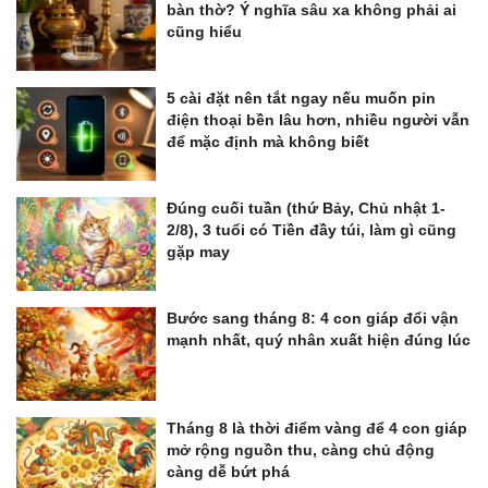
bàn thờ? Ý nghĩa sâu xa không phải ai
cũng hiểu
5 cài đặt nên tắt ngay nếu muốn pin
điện thoại bền lâu hơn, nhiều người vẫn
để mặc định mà không biết
Đúng cuối tuần (thứ Bảy, Chủ nhật 1-
2/8), 3 tuổi có Tiền đầy túi, làm gì cũng
gặp may
Bước sang tháng 8: 4 con giáp đổi vận
mạnh nhất, quý nhân xuất hiện đúng lúc
Tháng 8 là thời điểm vàng để 4 con giáp
mở rộng nguồn thu, càng chủ động
càng dễ bứt phá