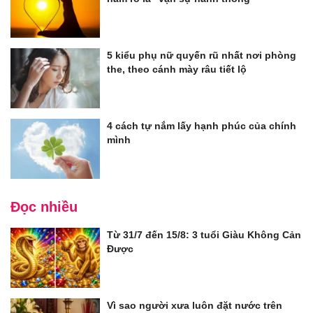
5 kiểu phụ nữ quyến rũ nhất nơi phòng
the, theo cánh mày râu tiết lộ
4 cách tự nắm lấy hạnh phúc của chính
mình
Đọc nhiều
Từ 31/7 đến 15/8: 3 tuổi Giàu Không Cản
Được
Vì sao người xưa luôn đặt nước trên