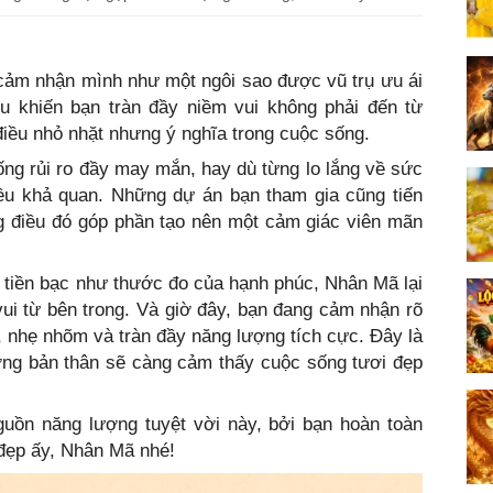
cảm nhận mình như một ngôi sao được vũ trụ ưu ái
ều khiến bạn tràn đầy niềm vui không phải đến từ
điều nhỏ nhặt nhưng ý nghĩa trong cuộc sống.
uống rủi ro đầy may mắn, hay dù từng lo lắng về sức
ều khả quan. Những dự án bạn tham gia cũng tiến
ng điều đó góp phần tạo nên một cảm giác viên mãn
 tiền bạc như thước đo của hạnh phúc, Nhân Mã lại
ui từ bên trong. Và giờ đây, bạn đang cảm nhận rõ
h, nhẹ nhõm và tràn đầy năng lượng tích cực. Đây là
ơng bản thân sẽ càng cảm thấy cuộc sống tươi đẹp
uồn năng lượng tuyệt vời này, bởi bạn hoàn toàn
 đẹp ấy, Nhân Mã nhé!