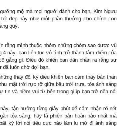
 ngưỡng mộ mà mọi người dành cho bạn, Kim Ngưu
 tốt đẹp này như một phần thưởng cho chính con
áng quý.
 tin rằng mình thuộc nhóm những chòm sao được vũ
g 4 này, bạn liên tục vô tình trở thành tâm điểm của
ố gắng gì. Điều đó khiến bạn dần nhận ra rằng sự
 đã luôn chờ đợi bạn.
những thay đổi kỳ diệu khiến bạn cảm thấy bản thân
như mặt trời rực rỡ giữa bầu trời trưa, tỏa ánh sáng
ự tin và niềm vui từ bên trong giúp bạn trở nên nổi
này, tận hưởng từng giây phút để cảm nhận rõ nét
ngần tỏa sáng, hãy là phiên bản hoàn hảo nhất mà
ất kỳ lời nói tiêu cực nào làm lu mờ đi ánh sáng