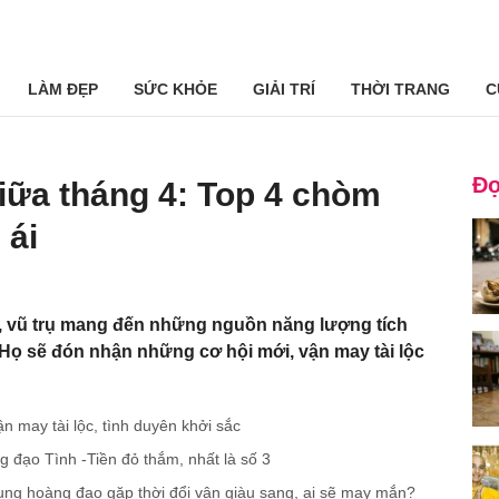
LÀM ĐẸP
SỨC KHỎE
GIẢI TRÍ
THỜI TRANG
C
Đọ
iữa tháng 4: Top 4 chòm
 ái
, vũ trụ mang đến những nguồn năng lượng tích
 Họ sẽ đón nhận những cơ hội mới, vận may tài lộc
ận may tài lộc, tình duyên khởi sắc
̀ng đạo Tình -Tiền đỏ thắm, nhất là số 3
ng hoàng đạo gặp thời đổi vận giàu sang, ai sẽ may mắn?