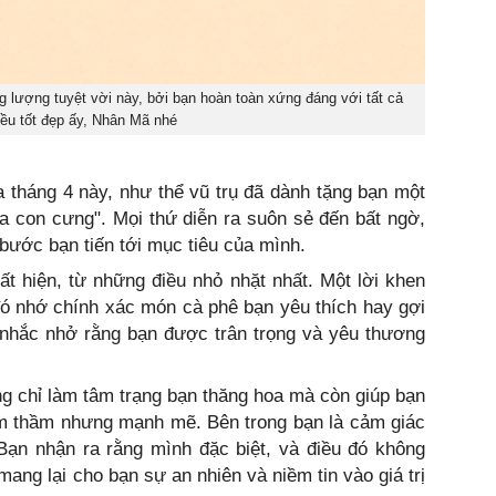
 lượng tuyệt vời này, bởi bạn hoàn toàn xứng đáng với tất cả
ều tốt đẹp ấy, Nhân Mã nhé
 tháng 4 này, như thể vũ trụ đã dành tặng bạn một
a con cưng". Mọi thứ diễn ra suôn sẻ đến bất ngờ,
bước bạn tiến tới mục tiêu của mình.
uất hiện, từ những điều nhỏ nhặt nhất. Một lời khen
đó nhớ chính xác món cà phê bạn yêu thích hay gợi
 nhắc nhở rằng bạn được trân trọng và yêu thương
g chỉ làm tâm trạng bạn thăng hoa mà còn giúp bạn
âm thầm nhưng mạnh mẽ. Bên trong bạn là cảm giác
 Bạn nhận ra rằng mình đặc biệt, và điều đó không
mang lại cho bạn sự an nhiên và niềm tin vào giá trị