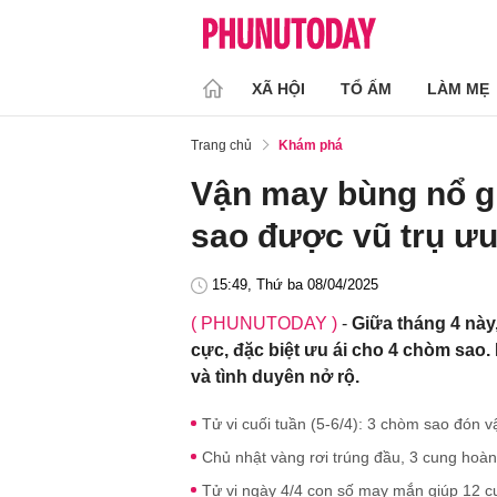
XÃ HỘI
TỔ ẤM
LÀM MẸ
Trang chủ
Khám phá
Vận may bùng nổ g
sao được vũ trụ ưu
15:49, Thứ ba 08/04/2025
( PHUNUTODAY )
-
Giữa tháng 4 này
cực, đặc biệt ưu ái cho 4 chòm sao.
và tình duyên nở rộ.
Tử vi cuối tuần (5-6/4): 3 chòm sao đón v
Chủ nhật vàng rơi trúng đầu, 3 cung hoa
Tử vi ngày 4/4 con số may mắn giúp 12 cu