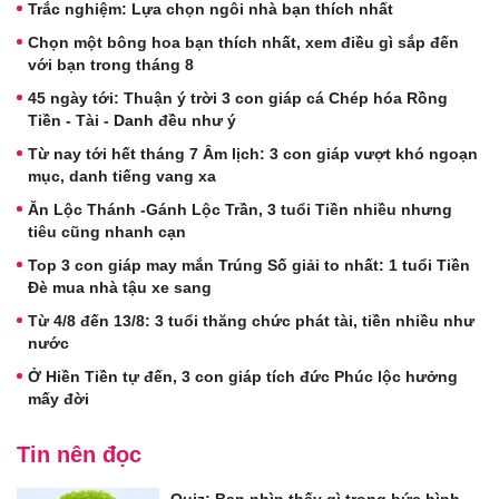
Trắc nghiệm: Lựa chọn ngôi nhà bạn thích nhất
Chọn một bông hoa bạn thích nhất, xem điều gì sắp đến
với bạn trong tháng 8
45 ngày tới: Thuận ý trời 3 con giáp cá Chép hóa Rồng
Tiền - Tài - Danh đều như ý
Từ nay tới hết tháng 7 Âm lịch: 3 con giáp vượt khó ngoạn
mục, danh tiếng vang xa
Ăn Lộc Thánh -Gánh Lộc Trần, 3 tuổi Tiền nhiều nhưng
tiêu cũng nhanh cạn
Top 3 con giáp may mắn Trúng Số giải to nhất: 1 tuổi Tiền
Đè mua nhà tậu xe sang
Từ 4/8 đến 13/8: 3 tuổi thăng chức phát tài, tiền nhiều như
nước
Ở Hiền Tiền tự đến, 3 con giáp tích đức Phúc lộc hưởng
mấy đời
Tin nên đọc
Quiz: Bạn nhìn thấy gì trong bức hình