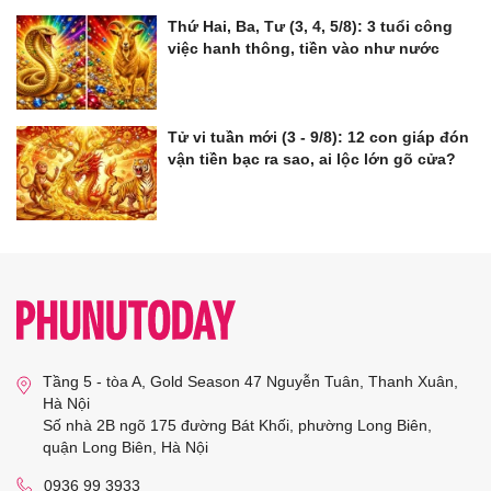
Thứ Hai, Ba, Tư (3, 4, 5/8): 3 tuổi công
việc hanh thông, tiền vào như nước
Tử vi tuần mới (3 - 9/8): 12 con giáp đón
vận tiền bạc ra sao, ai lộc lớn gõ cửa?
Tầng 5 - tòa A, Gold Season 47 Nguyễn Tuân, Thanh Xuân,
Hà Nội
Số nhà 2B ngõ 175 đường Bát Khối, phường Long Biên,
quận Long Biên, Hà Nội
0936 99 3933