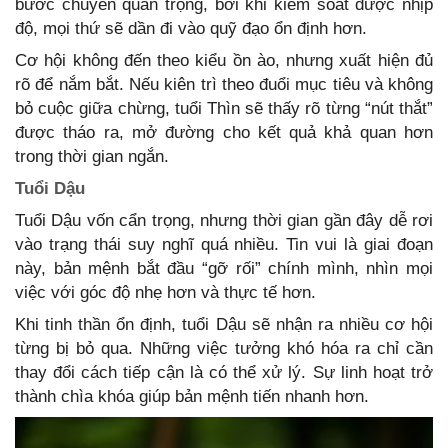
bước chuyển quan trọng, bởi khi kiểm soát được nhịp
độ, mọi thứ sẽ dần đi vào quỹ đạo ổn định hơn.
Cơ hội không đến theo kiểu ồn ào, nhưng xuất hiện đủ
rõ để nắm bắt. Nếu kiên trì theo đuổi mục tiêu và không
bỏ cuộc giữa chừng, tuổi Thìn sẽ thấy rõ từng “nút thắt”
được tháo ra, mở đường cho kết quả khả quan hơn
trong thời gian ngắn.
Tuổi Dậu
Tuổi Dậu vốn cẩn trọng, nhưng thời gian gần đây dễ rơi
vào trạng thái suy nghĩ quá nhiều. Tin vui là giai đoạn
này, bản mệnh bắt đầu “gỡ rối” chính mình, nhìn mọi
việc với góc độ nhẹ hơn và thực tế hơn.
Khi tinh thần ổn định, tuổi Dậu sẽ nhận ra nhiều cơ hội
từng bị bỏ qua. Những việc tưởng khó hóa ra chỉ cần
thay đổi cách tiếp cận là có thể xử lý. Sự linh hoạt trở
thành chìa khóa giúp bản mệnh tiến nhanh hơn.