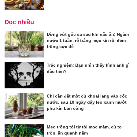
Đọc nhiều
Đừng vứt gốc sả sau khi nấu ăn: Ngâm
nước 1 tuần, rễ trắng mọc kín rồi đem
trồng cực dễ
Trắc nghiệm: Bạn nhìn thấy hình ảnh gì
đầu tiên?
Chỉ cần đặt một củ khoai lang vào cốc
nước, sau 10 ngày dây leo xanh mướt
phủ kín ban công
Mẹo trồng tỏi từ tỏi mọc mầm, củ to
tròn, ăn quanh năm