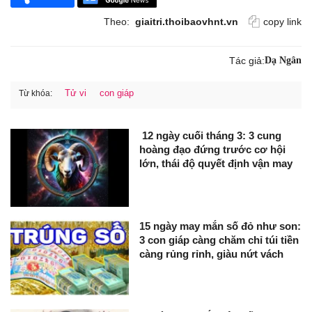
Theo:
giaitri.thoibaovhnt.vn
copy link
Tác giả:
Dạ Ngân
Tử vi
con giáp
Từ khóa:
12 ngày cuối tháng 3: 3 cung
hoàng đạo đứng trước cơ hội
lớn, thái độ quyết định vận may
15 ngày may mắn số đỏ như son:
3 con giáp càng chăm chỉ túi tiền
càng rủng rỉnh, giàu nứt vách