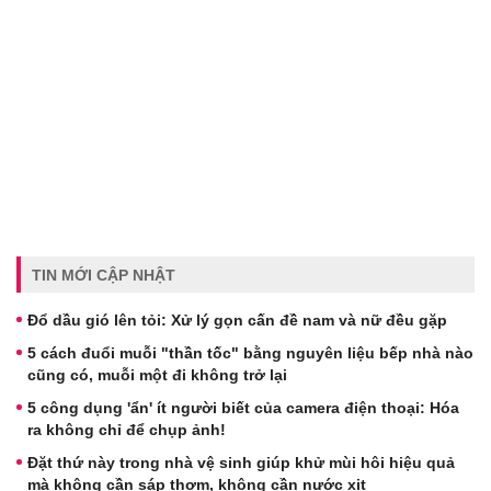
TIN MỚI CẬP NHẬT
Đổ dầu gió lên tỏi: Xử lý gọn cấn đề nam và nữ đều gặp
5 cách đuổi muỗi "thần tốc" bằng nguyên liệu bếp nhà nào
cũng có, muỗi một đi không trở lại
5 công dụng 'ẩn' ít người biết của camera điện thoại: Hóa
ra không chỉ để chụp ảnh!
Đặt thứ này trong nhà vệ sinh giúp khử mùi hôi hiệu quả
mà không cần sáp thơm, không cần nước xịt