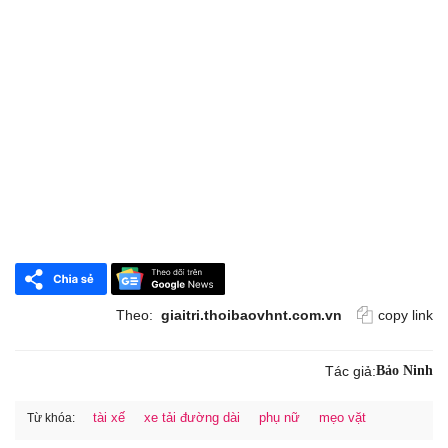
Theo:
giaitri.thoibaovhnt.com.vn
copy link
Tác giả:
Bảo Ninh
tài xế
xe tải đường dài
phụ nữ
mẹo vặt
Từ khóa: