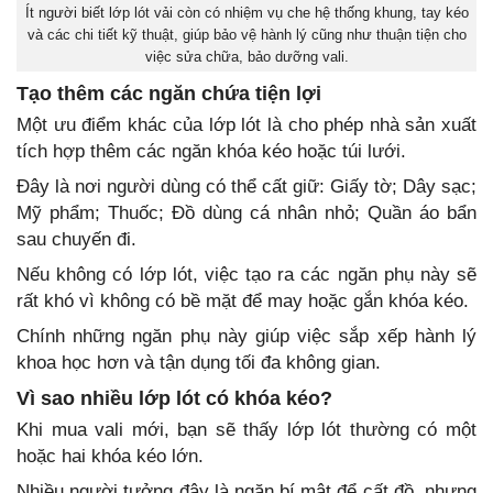
Ít người biết lớp lót vải còn có nhiệm vụ che hệ thống khung, tay kéo
và các chi tiết kỹ thuật, giúp bảo vệ hành lý cũng như thuận tiện cho
việc sửa chữa, bảo dưỡng vali.
Tạo thêm các ngăn chứa tiện lợi
Một ưu điểm khác của lớp lót là cho phép nhà sản xuất
tích hợp thêm các ngăn khóa kéo hoặc túi lưới.
Đây là nơi người dùng có thể cất giữ: Giấy tờ; Dây sạc;
Mỹ phẩm; Thuốc; Đồ dùng cá nhân nhỏ; Quần áo bẩn
sau chuyến đi.
Nếu không có lớp lót, việc tạo ra các ngăn phụ này sẽ
rất khó vì không có bề mặt để may hoặc gắn khóa kéo.
Chính những ngăn phụ này giúp việc sắp xếp hành lý
khoa học hơn và tận dụng tối đa không gian.
Vì sao nhiều lớp lót có khóa kéo?
Khi mua vali mới, bạn sẽ thấy lớp lót thường có một
hoặc hai khóa kéo lớn.
Nhiều người tưởng đây là ngăn bí mật để cất đồ, nhưng