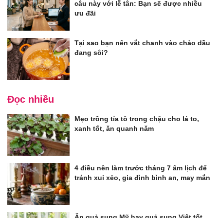
câu này với lễ tân: Bạn sẽ được nhiều
ưu đãi
Tại sao bạn nên vắt chanh vào chảo dầu
đang sôi?
Đọc nhiều
Mẹo trồng tía tô trong chậu cho lá to,
xanh tốt, ăn quanh năm
4 điều nên làm trước tháng 7 âm lịch để
tránh xui xẻo, gia đình bình an, may mắn
Ăn quả sung Mỹ hay quả sung Việt tốt