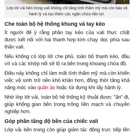
Lớp lót vải bên trong vali không chỉ tăng tính thẩm mỹ mà còn bảo vệ
hành lý và tạo thêm các ngăn chứa tiện lợi.
Che toàn bộ hệ thống khung và tay kéo
Ít người để ý rằng phần tay kéo của vali thực chất
được kết nối với hai thanh hợp kim chạy dọc phía sau
thân vali.
Nếu không có lớp lót che phủ, toàn bộ thanh kéo, đầu
vít và các khớp nối sẽ lộ ra bên trong khoang chứa đồ.
Điều này không chỉ làm mất tính thẩm mỹ mà còn khiến
việc vệ sinh trở nên khó khăn hơn, đồng thời tăng khả
năng móc vào
quần áo
hoặc túi đựng khi lấy hành lý.
Nhờ lớp lót vải, toàn bộ hệ thống kỹ thuật được "ẩn" đi,
giúp không gian bên trong trông liền mạch và chuyên
nghiệp hơn.
Góp phần tăng độ bền của chiếc vali
Lớp vải bên trong còn giúp giảm tác động trực tiếp lên