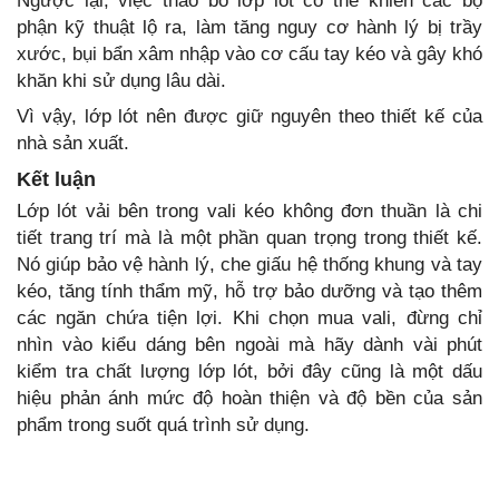
Ngược lại, việc tháo bỏ lớp lót có thể khiến các bộ
phận kỹ thuật lộ ra, làm tăng nguy cơ hành lý bị trầy
xước, bụi bẩn xâm nhập vào cơ cấu tay kéo và gây khó
khăn khi sử dụng lâu dài.
Vì vậy, lớp lót nên được giữ nguyên theo thiết kế của
nhà sản xuất.
Kết luận
Lớp lót vải bên trong vali kéo không đơn thuần là chi
tiết trang trí mà là một phần quan trọng trong thiết kế.
Nó giúp bảo vệ hành lý, che giấu hệ thống khung và tay
kéo, tăng tính thẩm mỹ, hỗ trợ bảo dưỡng và tạo thêm
các ngăn chứa tiện lợi. Khi chọn mua vali, đừng chỉ
nhìn vào kiểu dáng bên ngoài mà hãy dành vài phút
kiểm tra chất lượng lớp lót, bởi đây cũng là một dấu
hiệu phản ánh mức độ hoàn thiện và độ bền của sản
phẩm trong suốt quá trình sử dụng.