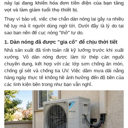
này lại đang khiến hóa đơn tiền điện của bạn tăng
vọt và làm giảm tuổi thọ thiết bị.
Thay vì bảo vệ, việc che chắn dàn nóng lại gây ra nhiều
hệ lụy mà ít người dùng ngờ tới. Dưới đây là lý do tại
sao bạn nên để cục nóng "thở" tự do.
1. Dàn nóng đã được "gia cố" để chịu thời tiết
Nhà sản xuất đã tính toán rất kỹ lưỡng trước khi xuất
xưởng. Vỏ dàn nóng được làm từ thép cán nguội
chuyên dụng, kết hợp với các lớp sơn chống ăn mòn,
chống gỉ sét và chống tia UV. Việc dầm mưa dãi nắng
hàng ngày thực tế không hề ảnh hưởng đến độ bền của
các linh kiện bên trong như bạn vẫn nghĩ.