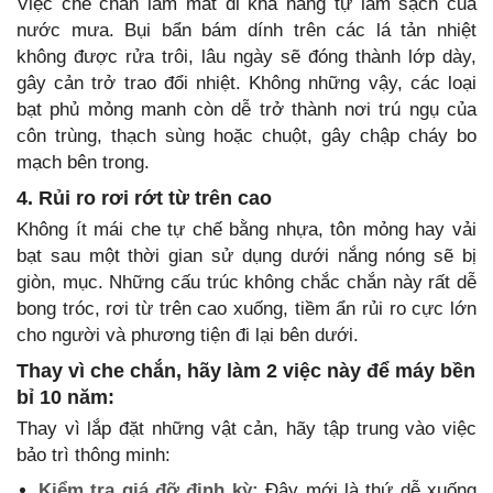
Việc che chắn làm mất đi khả năng tự làm sạch của
nước mưa. Bụi bẩn bám dính trên các lá tản nhiệt
không được rửa trôi, lâu ngày sẽ đóng thành lớp dày,
gây cản trở trao đổi nhiệt. Không những vậy, các loại
bạt phủ mỏng manh còn dễ trở thành nơi trú ngụ của
côn trùng, thạch sùng hoặc chuột, gây chập cháy bo
mạch bên trong.
4. Rủi ro rơi rớt từ trên cao
Không ít mái che tự chế bằng nhựa, tôn mỏng hay vải
bạt sau một thời gian sử dụng dưới nắng nóng sẽ bị
giòn, mục. Những cấu trúc không chắc chắn này rất dễ
bong tróc, rơi từ trên cao xuống, tiềm ẩn rủi ro cực lớn
cho người và phương tiện đi lại bên dưới.
Thay vì che chắn, hãy làm 2 việc này để máy bền
bỉ 10 năm:
Thay vì lắp đặt những vật cản, hãy tập trung vào việc
bảo trì thông minh:
Kiểm tra giá đỡ định kỳ:
Đây mới là thứ dễ xuống