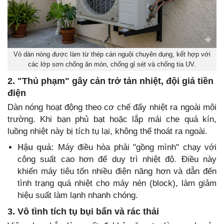
Vỏ dàn nóng được làm từ thép cán nguội chuyên dụng, kết hợp với
các lớp sơn chống ăn mòn, chống gỉ sét và chống tia UV.
2. "Thủ phạm" gây cản trở tản nhiệt, đội giá tiền
điện
Dàn nóng hoạt động theo cơ chế đẩy nhiệt ra ngoài môi
trường. Khi bạn phủ bạt hoặc lắp mái che quá kín,
luồng nhiệt này bị tích tụ lại, không thể thoát ra ngoài.
Hậu quả:
Máy điều hòa phải "gồng mình" chạy với
công suất cao hơn để duy trì nhiệt độ. Điều này
khiến máy tiêu tốn nhiều điện năng hơn và dẫn đến
tình trạng quá nhiệt cho máy nén (block), làm giảm
hiệu suất làm lạnh nhanh chóng.
3. Vô tình tích tụ bụi bẩn và rác thải