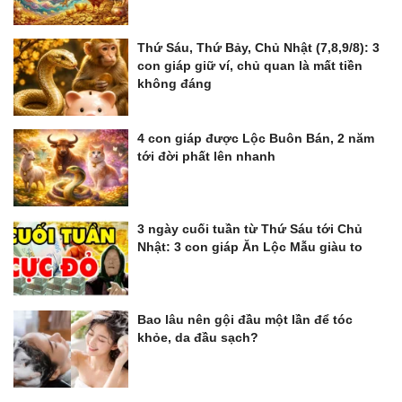
Thứ Sáu, Thứ Bảy, Chủ Nhật (7,8,9/8): 3
con giáp giữ ví, chủ quan là mất tiền
không đáng
4 con giáp được Lộc Buôn Bán, 2 năm
tới đời phất lên nhanh
3 ngày cuối tuần từ Thứ Sáu tới Chủ
Nhật: 3 con giáp Ăn Lộc Mẫu giàu to
Bao lâu nên gội đầu một lần để tóc
khỏe, da đầu sạch?