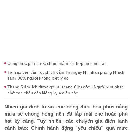
Công thức pha nước chấm mắm tỏi, hợp mọi món ăn
Tại sao bạn cần rút phích cắm Tivi ngay khi nhận phòng khách
sạn? 90% người không biết lý do
Tháng 5 âm lịch được gọi là "tháng Cửu độc": Người xưa nhắc
nhở con cháu cần kiêng kỵ 4 điều này
Nhiều gia đình lo sợ cục nóng điều hòa phơi nắng
mưa sẽ chóng hỏng nên đã lắp mái che hoặc phủ
bạt kỹ càng. Tuy nhiên, các chuyên gia điện lạnh
cảnh báo: Chính hành động "yêu chiều" quá mức