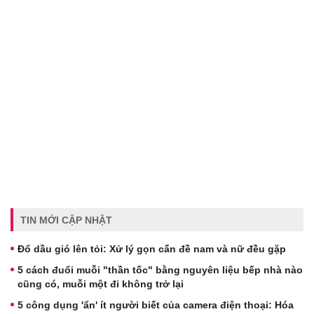
TIN MỚI CẬP NHẬT
Đổ dầu gió lên tỏi: Xử lý gọn cấn đề nam và nữ đều gặp
5 cách đuổi muỗi "thần tốc" bằng nguyên liệu bếp nhà nào
cũng có, muỗi một đi không trở lại
5 công dụng 'ẩn' ít người biết của camera điện thoại: Hóa