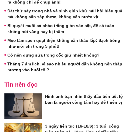
ra không chỉ để chụp ảnh!
Đặt thứ này trong nhà vệ sinh giúp khử mùi hôi hiệu quả
mà không cần sáp thơm, không cần nước xịt
Bí quyết muối cà pháo trắng giòn sần sật, để cả tuần
không nổi váng hay bị thâm
Mẹo làm sạch quạt điện không cần tháo lắp: Sạch bóng
như mới chỉ trong 5 phút!
Có nên đựng sữa trong cốc giữ nhiệt không?
Tháng 7 âm lịch, vì sao nhiều người dặn không nên thắp
hương vào buổi tối?
Tin nên đọc
Hình ảnh bạn nhìn thấy đầu tiên tiết lộ
bạn là người công tâm hay dễ thiên vị
3 ngày liên tục (16-18/6): 3 tuổi công
việc suôn sẻ, đủng đỉnh có tiền tiêu