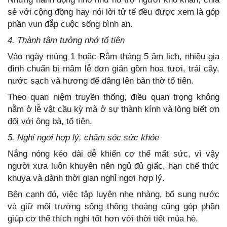
sẻ với cộng đồng hay nói lời tử tế đều được xem là góp
phần vun đắp cuộc sống bình an.
4. Thành tâm tưởng nhớ tổ tiên
Vào ngày mùng 1 hoặc Rằm tháng 5 âm lịch, nhiều gia
đình chuẩn bị mâm lễ đơn giản gồm hoa tươi, trái cây,
nước sạch và hương để dâng lên bàn thờ tổ tiên.
Theo quan niệm truyền thống, điều quan trọng không
nằm ở lễ vật cầu kỳ mà ở sự thành kính và lòng biết ơn
đối với ông bà, tổ tiên.
5. Nghỉ ngơi hợp lý, chăm sóc sức khỏe
Nắng nóng kéo dài dễ khiến cơ thể mất sức, vì vậy
người xưa luôn khuyên nên ngủ đủ giấc, hạn chế thức
khuya và dành thời gian nghỉ ngơi hợp lý.
Bên cạnh đó, việc tập luyện nhẹ nhàng, bổ sung nước
và giữ môi trường sống thông thoáng cũng góp phần
giúp cơ thể thích nghi tốt hơn với thời tiết mùa hè.