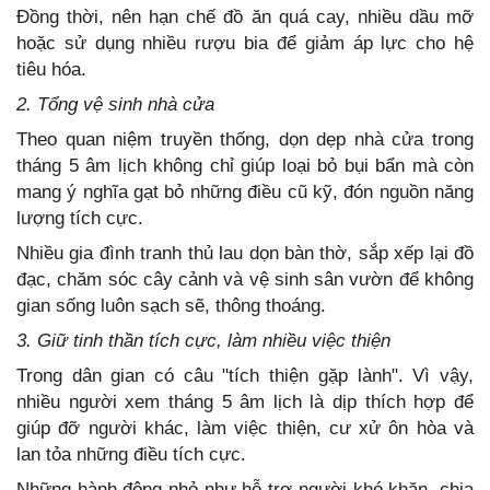
Đồng thời, nên hạn chế đồ ăn quá cay, nhiều dầu mỡ
hoặc sử dụng nhiều rượu bia để giảm áp lực cho hệ
tiêu hóa.
2. Tổng vệ sinh nhà cửa
Theo quan niệm truyền thống, dọn dẹp nhà cửa trong
tháng 5 âm lịch không chỉ giúp loại bỏ bụi bẩn mà còn
mang ý nghĩa gạt bỏ những điều cũ kỹ, đón nguồn năng
lượng tích cực.
Nhiều gia đình tranh thủ lau dọn bàn thờ, sắp xếp lại đồ
đạc, chăm sóc cây cảnh và vệ sinh sân vườn để không
gian sống luôn sạch sẽ, thông thoáng.
3. Giữ tinh thần tích cực, làm nhiều việc thiện
Trong dân gian có câu "tích thiện gặp lành". Vì vậy,
nhiều người xem tháng 5 âm lịch là dịp thích hợp để
giúp đỡ người khác, làm việc thiện, cư xử ôn hòa và
lan tỏa những điều tích cực.
Những hành động nhỏ như hỗ trợ người khó khăn, chia