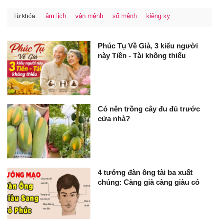
âm lịch
vận mệnh
số mệnh
kiêng kỵ
Từ khóa:
Phúc Tụ Về Già, 3 kiểu người
này Tiền - Tài không thiếu
Có nên trồng cây đu đủ trước
cửa nhà?
4 tướng đàn ông tài ba xuất
chúng: Càng già càng giàu có