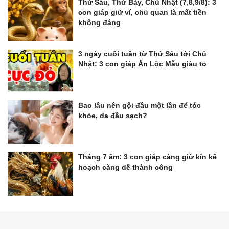
Thứ Sáu, Thứ Bảy, Chủ Nhật (7,8,9/8): 3
con giáp giữ ví, chủ quan là mất tiền
không đáng
3 ngày cuối tuần từ Thứ Sáu tới Chủ
Nhật: 3 con giáp Ăn Lộc Mẫu giàu to
Bao lâu nên gội đầu một lần để tóc
khỏe, da đầu sạch?
Tháng 7 âm: 3 con giáp càng giữ kín kế
hoạch càng dễ thành công