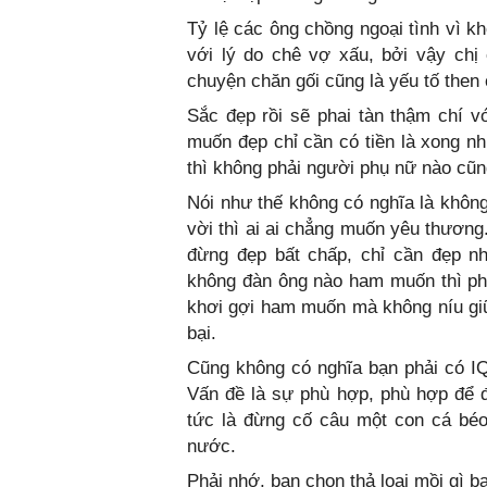
Tỷ lệ các ông chồng ngoại tình vì k
với lý do chê vợ xấu, bởi vậy ch
chuyện chăn gối cũng là yếu tố then
Sắc đẹp rồi sẽ phai tàn thậm chí vớ
muốn đẹp chỉ cần có tiền là xong n
thì không phải người phụ nữ nào cũn
Nói như thế không có nghĩa là không
vời thì ai ai chẳng muốn yêu thương
đừng đẹp bất chấp, chỉ cần đẹp n
không đàn ông nào ham muốn thì phả
khơi gợi ham muốn mà không níu giữ 
bại.
Cũng không có nghĩa bạn phải có IQ
Vấn đề là sự phù hợp, phù hợp để 
tức là đừng cố câu một con cá béo
nước.
Phải nhớ, bạn chọn thả loại mồi gì 