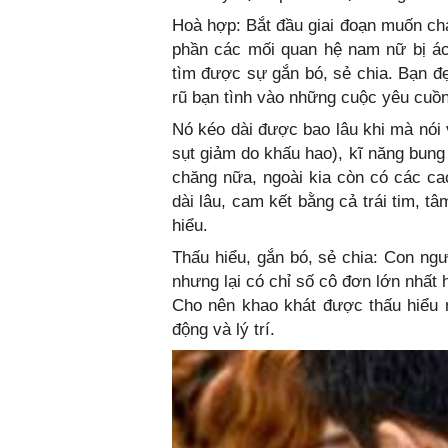
Hoà hợp: Bắt đầu giai đoạn muốn ch
phần các mối quan hệ nam nữ bị ách
tìm được sự gắn bó, sẻ chia. Bạn đẹ
rũ bạn tình vào những cuộc yêu cuồn
Nó kéo dài được bao lâu khi mà nói
sụt giảm do khấu hao), kĩ năng bung 
chăng nữa, ngoài kia còn có các ca
dài lâu, cam kết bằng cả trái tim, t
hiểu.
Thấu hiểu, gắn bó, sẻ chia: Con ngư
nhưng lại có chỉ số cô đơn lớn nhất h
Cho nên khao khát được thấu hiểu 
động và lý trí.