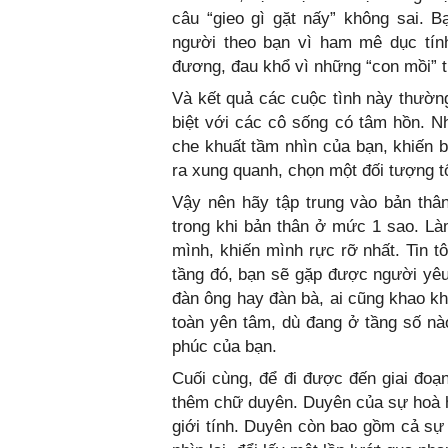
câu “gieo gì gặt nấy” không sai. 
người theo bạn vì ham mê dục tính
đương, đau khổ vì những “con mồi” t
Và kết quả các cuộc tình này thường
biệt với các cô sống có tâm hồn. N
che khuất tầm nhìn của bạn, khiến b
ra xung quanh, chọn một đối tượng t
Vậy nên hãy tập trung vào bản thâ
trong khi bản thân ở mức 1 sao. Làm
mình, khiến mình rực rỡ nhất. Tin t
tầng đó, bạn sẽ gặp được người yêu 
đàn ông hay đàn bà, ai cũng khao kh
toàn yên tâm, dù đang ở tầng số n
phúc của bạn.
Cuối cùng, để đi được đến giai đoạn
thêm chữ duyên. Duyên của sự hoà h
giới tính. Duyên còn bao gồm cả sự