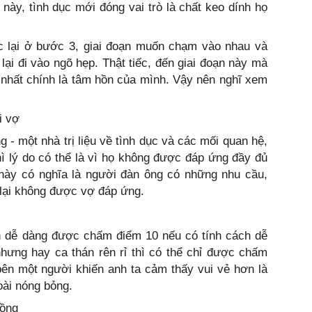
này, tình dục mới đóng vai trò là chất keo dính họ
ắc lại ở bước 3, giai đoạn muốn chạm vào nhau và
ại đi vào ngõ hẹp. Thật tiếc, đến giai đoạn này mà
 nhất chính là tâm hồn của mình. Vậy nên nghĩ xem
i vợ
 - một nhà trị liệu về tình dục và các mối quan hệ,
hì lý do có thể là vì họ không được đáp ứng đầy đủ
 này có nghĩa là người đàn ông có những nhu cầu,
lại không được vợ đáp ứng.
n dễ dàng được chấm điểm 10 nếu có tính cách dễ
ưng hay ca thán rên rỉ thì có thể chỉ được chấm
ên một người khiến anh ta cảm thấy vui vẻ hơn là
oài nóng bỏng.
hồng