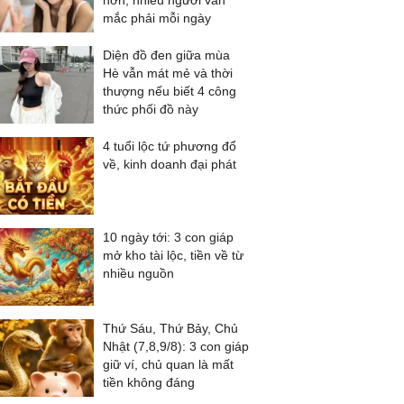
hơn, nhiều người vẫn
mắc phải mỗi ngày
Diện đồ đen giữa mùa
Hè vẫn mát mẻ và thời
thượng nếu biết 4 công
thức phối đồ này
4 tuổi lộc tứ phương đổ
về, kinh doanh đại phát
10 ngày tới: 3 con giáp
mở kho tài lộc, tiền về từ
nhiều nguồn
Thứ Sáu, Thứ Bảy, Chủ
Nhật (7,8,9/8): 3 con giáp
giữ ví, chủ quan là mất
tiền không đáng