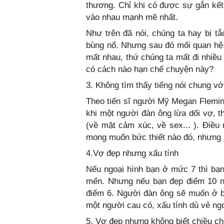
thương. Chỉ khi có được sự gắn kết 
vào nhau mạnh mẽ nhất.
Như trên đã nói, chúng ta hay bị t
bùng nổ. Nhưng sau đó mối quan hệ l
mất nhau, thứ chúng ta mất đi nhiều
có cách nào hạn chế chuyện này?
3. Không tìm thấy tiếng nói chung vớ
Theo tiến sĩ người Mỹ Megan Fleming
khi một người đàn ông lừa dối vợ, t
(về mặt cảm xúc, về sex... ). Điều
mong muốn bức thiết nào đó, nhưng 
4.Vợ đẹp nhưng xấu tính
Nếu ngoại hình bạn ở mức 7 thì bạ
mến. Nhưng nếu bạn đẹp điểm 10 nh
điểm 6. Người đàn ông sẽ muốn ở b
một người cau có, xấu tính dù vẻ ng
5. Vợ đẹp nhưng không biết chiều c