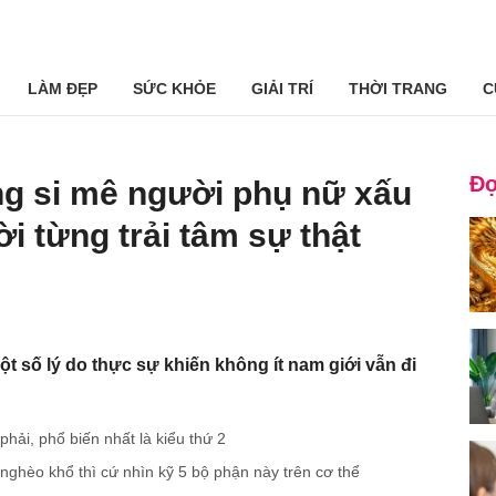
LÀM ĐẸP
SỨC KHỎE
GIẢI TRÍ
THỜI TRANG
C
Đọ
ng si mê người phụ nữ xấu
 từng trải tâm sự thật
t số lý do thực sự khiến không ít nam giới vẫn đi
phải, phổ biến nhất là kiểu thứ 2
nghèo khổ thì cứ nhìn kỹ 5 bộ phận này trên cơ thể