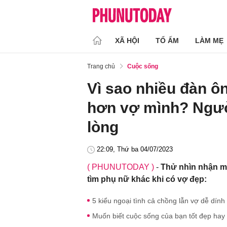
XÃ HỘI
TỔ ẤM
LÀM MẸ
Trang chủ
Cuộc sống
Vì sao nhiều đàn ô
hơn vợ mình? Người
lòng
22:09, Thứ ba 04/07/2023
( PHUNUTODAY )
-
Thử nhìn nhận mộ
tìm phụ nữ khác khi có vợ đẹp:
5 kiểu ngoại tình cả chồng lẫn vợ dễ dính 
Muốn biết cuộc sống của bạn tốt đẹp hay 