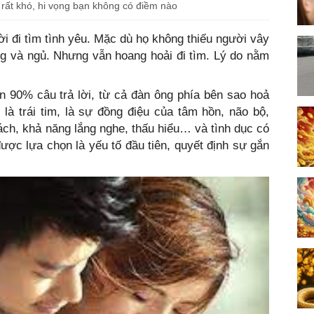
rất khó, hi vọng bạn không có điềm nào
ời đi tìm tình yêu. Mặc dù họ không thiếu người vây
g và ngủ. Nhưng vẫn hoang hoải đi tìm. Lý do nằm
n 90% câu trả lời, từ cả đàn ông phía bên sao hoả
là trái tim, là sự đồng điệu của tâm hồn, não bộ,
cách, khả năng lắng nghe, thấu hiểu… và tình dục có
ợc lựa chọn là yếu tố đầu tiên, quyết định sự gắn