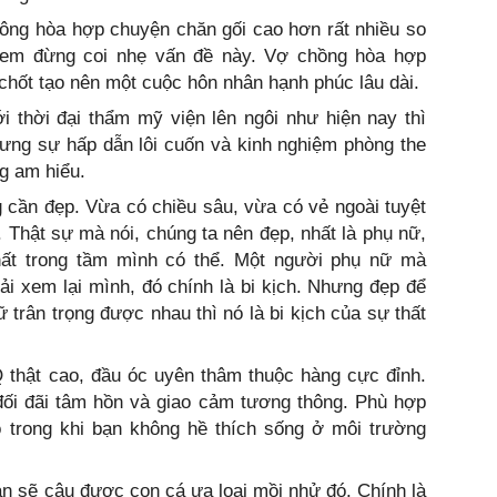
hông hòa hợp chuyện chăn gối cao hơn rất nhiều so
ị em đừng coi nhẹ vấn đề này. Vợ chồng hòa hợp
 chốt tạo nên một cuộc hôn nhân hạnh phúc lâu dài.
i thời đại thẩm mỹ viện lên ngôi như hiện nay thì
hưng sự hấp dẫn lôi cuốn và kinh nghiệm phòng the
g am hiểu.
 cần đẹp. Vừa có chiều sâu, vừa có vẻ ngoài tuyệt
. Thật sự mà nói, chúng ta nên đẹp, nhất là phụ nữ,
hất trong tầm mình có thể. Một người phụ nữ mà
i xem lại mình, đó chính là bi kịch. Nhưng đẹp để
trân trọng được nhau thì nó là bi kịch của sự thất
 thật cao, đầu óc uyên thâm thuộc hàng cực đỉnh.
đối đãi tâm hồn và giao cảm tương thông. Phù hợp
 trong khi bạn không hề thích sống ở môi trường
bạn sẽ câu được con cá ưa loại mồi nhử đó. Chính là