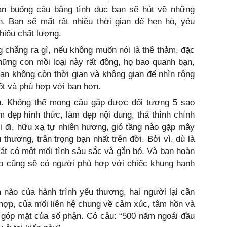
Bạn buông câu bằng tình dục bạn sẽ hút về những
. Bạn sẽ mất rất nhiều thời gian để hẹn hò, yêu
hiếu chất lượng.
 chẳng ra gì, nếu không muốn nói là thê thảm, đặc
hững con mồi loại này rất đông, họ bao quanh bạn,
ạn không còn thời gian và không gian để nhìn rộng
ốt và phù hợp với bạn hơn.
n. Không thể mong cầu gặp được đối tượng 5 sao
 đẹp hình thức, làm đẹp nội dung, thả thính chính
ôi đi, hữu xạ tự nhiên hương, gió tầng nào gặp mây
thương, trân trọng bạn nhất trên đời. Bởi vì, dù là
át có một mối tình sâu sắc và gắn bó. Và bạn hoàn
ào cũng sẽ có người phù hợp với chiếc khung hạnh
 nào của hành trình yêu thương, hai người lại cần
ợp, của mối liên hệ chung về cảm xúc, tâm hồn và
 góp mặt của số phận. Có câu: “500 năm ngoái đầu