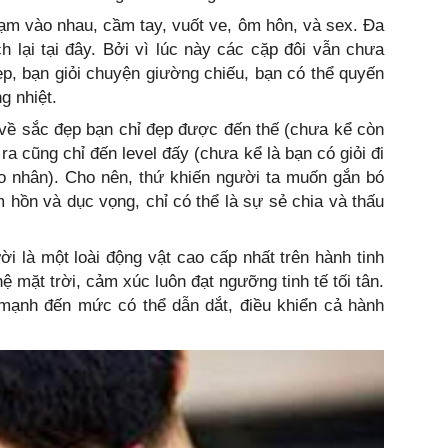
ạm vào nhau, cầm tay, vuốt ve, ôm hôn, và sex. Đa
 lại tại đây. Bởi vì lúc này các cặp đôi vẫn chưa
p, bạn giỏi chuyện giường chiếu, bạn có thể quyến
g nhiệt.
 về sắc đẹp bạn chỉ đẹp được đến thế (chưa kể còn
ra cũng chỉ đến level đấy (chưa kể là bạn có giỏi đi
o nhân). Cho nên, thứ khiến người ta muốn gắn bó
âm hồn và dục vọng, chỉ có thể là sự sẻ chia và thấu
ời là một loài động vật cao cấp nhất trên hành tinh
ệ mặt trời, cảm xúc luôn đạt ngưỡng tinh tế tối tân.
mạnh đến mức có thể dẫn dắt, điều khiển cả hành