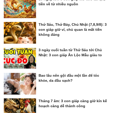
tiền về từ nhiều nguồn
Thứ Sáu, Thứ Bảy, Chủ Nhật (7,8,9/8): 3
con giáp giữ ví, chủ quan là mất tiền
không đáng
3 ngày cuối tuần từ Thứ Sáu tới Chủ
Nhật: 3 con giáp Ăn Lộc Mẫu giàu to
Bao lâu nên gội đầu một lần để tóc
khỏe, da đầu sạch?
Tháng 7 âm: 3 con giáp càng giữ kín kế
hoạch càng dễ thành công