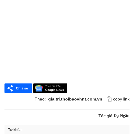
Theo:
giaitri.thoibaovhnt.com.vn
copy link
Tác giả:
Dạ Ngân
Từ khóa: