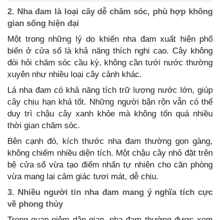
2. Nha đam là loại cây dễ chăm sóc, phù hợp không
gian sống hiện đại
Một trong những lý do khiến nha đam xuất hiện phổ
biến ở cửa sổ là khả năng thích nghi cao. Cây không
đòi hỏi chăm sóc cầu kỳ, không cần tưới nước thường
xuyên như nhiều loại cây cảnh khác.
Lá nha đam có khả năng tích trữ lượng nước lớn, giúp
cây chịu hạn khá tốt. Những người bận rộn vẫn có thể
duy trì chậu cây xanh khỏe mà không tốn quá nhiều
thời gian chăm sóc.
Bên cạnh đó, kích thước nha đam thường gọn gàng,
không chiếm nhiều diện tích. Một chậu cây nhỏ đặt trên
bệ cửa sổ vừa tạo điểm nhấn tự nhiên cho căn phòng
vừa mang lại cảm giác tươi mát, dễ chịu.
3. Nhiều người tin nha đam mang ý nghĩa tích cực
về phong thủy
Trong quan niệm dân gian, nha đam thường được xem