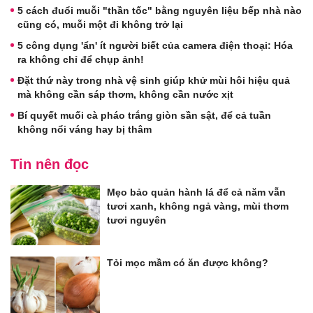
5 cách đuổi muỗi "thần tốc" bằng nguyên liệu bếp nhà nào
cũng có, muỗi một đi không trở lại
5 công dụng 'ẩn' ít người biết của camera điện thoại: Hóa
ra không chỉ để chụp ảnh!
Đặt thứ này trong nhà vệ sinh giúp khử mùi hôi hiệu quả
mà không cần sáp thơm, không cần nước xịt
Bí quyết muối cà pháo trắng giòn sần sật, để cả tuần
không nổi váng hay bị thâm
Tin nên đọc
Mẹo bảo quản hành lá để cả năm vẫn
tươi xanh, không ngả vàng, mùi thơm
tươi nguyên
Tỏi mọc mầm có ăn được không?