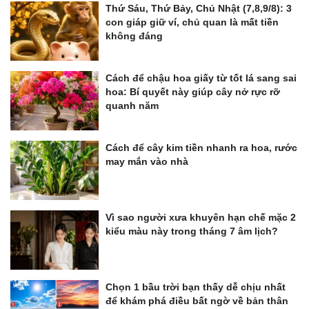
Thứ Sáu, Thứ Bảy, Chủ Nhật (7,8,9/8): 3
con giáp giữ ví, chủ quan là mất tiền
không đáng
Cách để chậu hoa giấy từ tốt lá sang sai
hoa: Bí quyết này giúp cây nở rực rỡ
quanh năm
Cách để cây kim tiền nhanh ra hoa, rước
may mắn vào nhà
Vì sao người xưa khuyên hạn chế mặc 2
kiểu màu này trong tháng 7 âm lịch?
Chọn 1 bầu trời bạn thấy dễ chịu nhất
để khám phá điều bất ngờ về bản thân