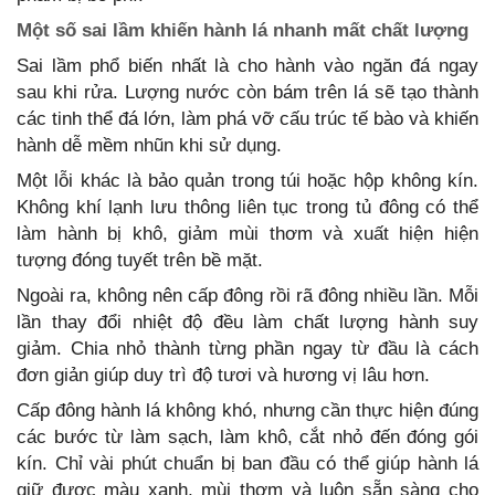
Một số sai lầm khiến hành lá nhanh mất chất lượng
Sai lầm phổ biến nhất là cho hành vào ngăn đá ngay
sau khi rửa. Lượng nước còn bám trên lá sẽ tạo thành
các tinh thể đá lớn, làm phá vỡ cấu trúc tế bào và khiến
hành dễ mềm nhũn khi sử dụng.
Một lỗi khác là bảo quản trong túi hoặc hộp không kín.
Không khí lạnh lưu thông liên tục trong tủ đông có thể
làm hành bị khô, giảm mùi thơm và xuất hiện hiện
tượng đóng tuyết trên bề mặt.
Ngoài ra, không nên cấp đông rồi rã đông nhiều lần. Mỗi
lần thay đổi nhiệt độ đều làm chất lượng hành suy
giảm. Chia nhỏ thành từng phần ngay từ đầu là cách
đơn giản giúp duy trì độ tươi và hương vị lâu hơn.
Cấp đông hành lá không khó, nhưng cần thực hiện đúng
các bước từ làm sạch, làm khô, cắt nhỏ đến đóng gói
kín. Chỉ vài phút chuẩn bị ban đầu có thể giúp hành lá
giữ được màu xanh, mùi thơm và luôn sẵn sàng cho