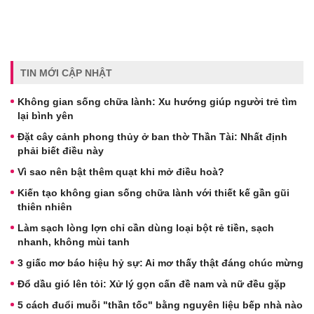
TIN MỚI CẬP NHẬT
Không gian sống chữa lành: Xu hướng giúp người trẻ tìm
lại bình yên
Đặt cây cảnh phong thủy ở ban thờ Thần Tài: Nhất định
phải biết điều này
Vì sao nên bật thêm quạt khi mở điều hoà?
Kiến tạo không gian sống chữa lành với thiết kế gần gũi
thiên nhiên
Làm sạch lòng lợn chỉ cần dùng loại bột rẻ tiền, sạch
nhanh, không mùi tanh
3 giấc mơ báo hiệu hỷ sự: Ai mơ thấy thật đáng chúc mừng
Đổ dầu gió lên tỏi: Xử lý gọn cấn đề nam và nữ đều gặp
5 cách đuổi muỗi "thần tốc" bằng nguyên liệu bếp nhà nào