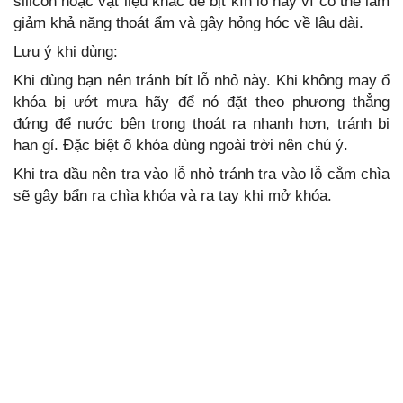
silicon hoặc vật liệu khác để bịt kín lỗ này vì có thể làm
giảm khả năng thoát ẩm và gây hỏng hóc về lâu dài.
Lưu ý khi dùng:
Khi dùng bạn nên tránh bít lỗ nhỏ này. Khi không may ổ
khóa bị ướt mưa hãy để nó đặt theo phương thẳng
đứng để nước bên trong thoát ra nhanh hơn, tránh bị
han gỉ. Đặc biệt ổ khóa dùng ngoài trời nên chú ý.
Khi tra dầu nên tra vào lỗ nhỏ tránh tra vào lỗ cắm chìa
sẽ gây bẩn ra chìa khóa và ra tay khi mở khóa.