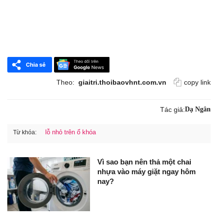
Theo:
giaitri.thoibaovhnt.com.vn
copy link
Tác giả:
Dạ Ngân
lỗ nhỏ trên ổ khóa
Từ khóa:
Vì sao bạn nên thả một chai
nhựa vào máy giặt ngay hôm
nay?