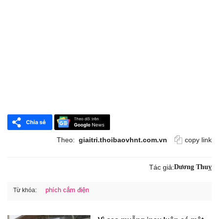
Theo:
giaitri.thoibaovhnt.com.vn
copy link
Tác giả:
Dương Thuỵ
phích cắm điện
Từ khóa: