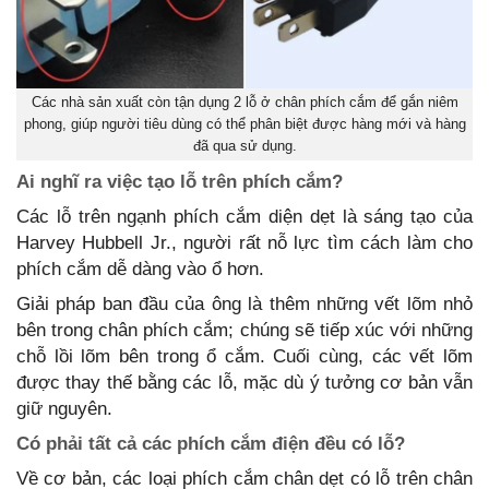
Các nhà sản xuất còn tận dụng 2 lỗ ở chân phích cắm để gắn niêm
phong, giúp người tiêu dùng có thể phân biệt được hàng mới và hàng
đã qua sử dụng.
Ai nghĩ ra việc tạo lỗ trên phích cắm?
Các lỗ trên ngạnh phích cắm diện dẹt là sáng tạo của
Harvey Hubbell Jr., người rất nỗ lực tìm cách làm cho
phích cắm dễ dàng vào ổ hơn.
Giải pháp ban đầu của ông là thêm những vết lõm nhỏ
bên trong chân phích cắm; chúng sẽ tiếp xúc với những
chỗ lồi lõm bên trong ổ cắm. Cuối cùng, các vết lõm
được thay thế bằng các lỗ, mặc dù ý tưởng cơ bản vẫn
giữ nguyên.
Có phải tất cả các phích cắm điện đều có lỗ?
Về cơ bản, các loại phích cắm chân dẹt có lỗ trên chân