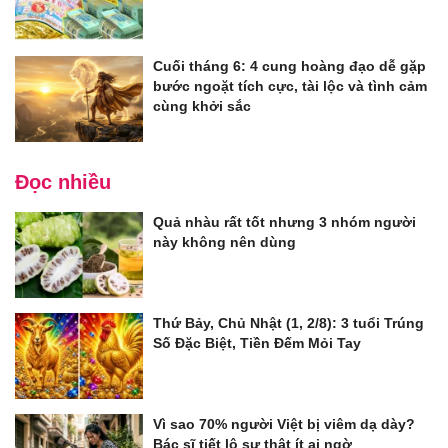
Cuối tháng 6: 4 cung hoàng đạo dễ gặp
bước ngoặt tích cực, tài lộc và tình cảm
cùng khởi sắc
Đọc nhiều
Quả nhàu rất tốt nhưng 3 nhóm người
này không nên dùng
Thứ Bảy, Chủ Nhật (1, 2/8): 3 tuổi Trúng
Số Đặc Biệt, Tiền Đếm Mỏi Tay
Vì sao 70% người Việt bị viêm dạ dày?
Bác sĩ tiết lộ sự thật ít ai ngờ