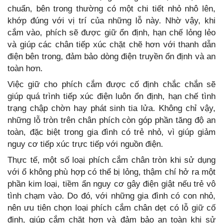
chuẩn, bên trong thường có một chi tiết nhỏ nhô lên,
khớp đúng với vị trí của những lỗ này. Nhờ vậy, khi
cắm vào, phích sẽ được giữ ổn định, hạn chế lỏng lẻo
và giúp các chân tiếp xúc chặt chẽ hơn với thanh dẫn
điện bên trong, đảm bảo dòng điện truyền ổn định và an
toàn hơn.
Việc giữ cho phích cắm được cố định chắc chắn sẽ
giúp quá trình tiếp xúc điện luôn ổn định, hạn chế tình
trạng chập chờn hay phát sinh tia lửa. Không chỉ vậy,
những lỗ tròn trên chân phích còn góp phần tăng độ an
toàn, đặc biệt trong gia đình có trẻ nhỏ, vì giúp giảm
nguy cơ tiếp xúc trực tiếp với nguồn điện.
Thực tế, một số loại phích cắm chân tròn khi sử dụng
với ổ không phù hợp có thể bị lỏng, thậm chí hở ra một
phần kim loại, tiềm ẩn nguy cơ gây điện giật nếu trẻ vô
tình chạm vào. Do đó, với những gia đình có con nhỏ,
nên ưu tiên chọn loại phích cắm chân dẹt có lỗ giữ cố
định, giúp cắm chặt hơn và đảm bảo an toàn khi sử