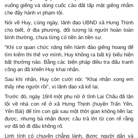
xuống giếng và dùng cuốc cào đất lấp mặt giếng nhằm
che đậy hành vi phạm tội.
Nói về Huy, cùng ngày, lãnh đạo UBND xã Hưng Thịnh
cho biết, ở địa phương, đối tượng là người hoàn toàn
bình thường, chưa từng có tiền án tiền sự.
“Khi cơ quan chức năng tiến hành đào giếng hoang để
tìm kiếm thi thể vợ mình, Huy không ra bất kỳ biểu hiện
bất thường nào. Bằng các biện pháp điều tra đấu tranh
công an đã khiến Huy khai nhận.
Sau khi nhận, Huy còn cười nói: "Khai nhận xong em
thấy nhẹ người rồi”, vị lãnh đạo xã kể lại.
Trước đó, ngày 19/4 một phụ nữ ở tỉnh Lai Châu đã lặn
lội về nhà con rể ở xã Hưng Thịnh (huyện Trấn Yên,
Yên Bái) để tìm con gái sau một thời gian không liên lạc
được, nhưng bà nhận được câu trả lời từ con rể rằng
vợ đã bỏ đi đâu không rõ.
Linh tính có chuyện chẳng lành, được người dân và