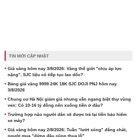
TIN MỚI CẬP NHẬT
Giá vàng hôm nay 3/8/2026: Vàng thế giới "chịu áp lực
nặng", SJC liệu có tiếp tục lao dốc?
Bảng giá vàng 9999 24K 18K SJC DOJI PNJ hôm nay
3/8/2026
Chung cư Hà Nội giảm giá nhưng vẫn ngang biệt thự vùng
ven: Có 10-16 tỷ đồng nên xuống tiền ở đâu?
Trường hợp nào người dân sẽ được trả lại tiền bảo hiểm
xe máy?
Giá vàng hôm nay 2/8/2026: Tuần "lướt sóng" đắng chát,
người mua "đứng đâu cũng thua lỗ"