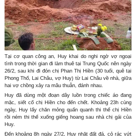
Tại cơ quan công an, Huy khai do nghi ngờ vợ ngoại
tình trong thời gian đi làm thuê tại Trung Quốc nên ngày
26/2, sau khi đi đón chị Phan Thị Hiền (30 tuổi, quê tại
Phong Thổ, Lai Châu, vợ Huy) từ Lai Châu về nhà, giữa
hai vợ chồng xảy ra mâu thuẫn, đánh nhau.
Huy đã dùng một đoạn dây luồn trong chiếc áo đang
mặc, siết cổ chị Hiền cho đến chết. Khoảng 23h cùng
ngày, Huy lấy chăn mỏng quấn quanh thi thể chị Hiền
rồi ném thi thể xuống giếng hoang sau nhà chị gái của
Huy.
Đến khoảng 8h ngày 27/2, Huy nhặt đất đá, cỏ rác vứt