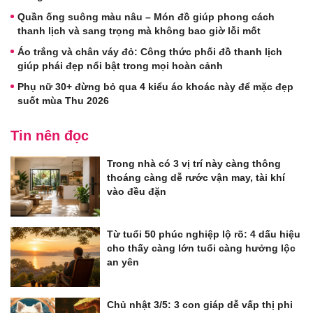
Quần ống suông màu nâu – Món đồ giúp phong cách
thanh lịch và sang trọng mà không bao giờ lỗi mốt
Áo trắng và chân váy đỏ: Công thức phối đồ thanh lịch
giúp phái đẹp nổi bật trong mọi hoàn cảnh
Phụ nữ 30+ đừng bỏ qua 4 kiểu áo khoác này để mặc đẹp
suốt mùa Thu 2026
Tin nên đọc
Trong nhà có 3 vị trí này càng thông
thoáng càng dễ rước vận may, tài khí
vào đều đặn
Từ tuổi 50 phúc nghiệp lộ rõ: 4 dấu hiệu
cho thấy càng lớn tuổi càng hưởng lộc
an yên
Chủ nhật 3/5: 3 con giáp dễ vấp thị phi