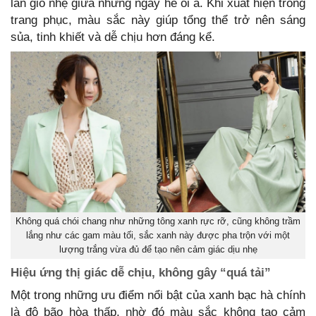
làn gió nhẹ giữa những ngày hè oi ả. Khi xuất hiện trong
trang phục, màu sắc này giúp tổng thể trở nên sáng
sủa, tinh khiết và dễ chịu hơn đáng kể.
Không quá chói chang như những tông xanh rực rỡ, cũng không trầm
lắng như các gam màu tối, sắc xanh này được pha trộn với một
lượng trắng vừa đủ để tạo nên cảm giác dịu nhẹ
Hiệu ứng thị giác dễ chịu, không gây “quá tải”
Một trong những ưu điểm nổi bật của xanh bạc hà chính
là độ bão hòa thấp, nhờ đó màu sắc không tạo cảm