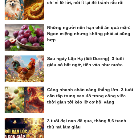
chỉ vì lỡ lời, nói ít lại để tránh rắc rối
Những người nên hạn chế ăn quả mận:
Ngon miệng nhưng không phải ai cũng
hợp
Sau ngày Lập Hạ (5/5 Dương), 3 tuổi
giàu có bất ngờ, tiền vào như nước
Càng nhanh chân càng thắng lớn: 3 tuổi
cần tập trung cao độ trong công việc
thời gian tới kẻo lỡ cơ hội vàng
3 tuổi đại nạn đã qua, tháng 5,6 tranh
thủ mà làm giàu