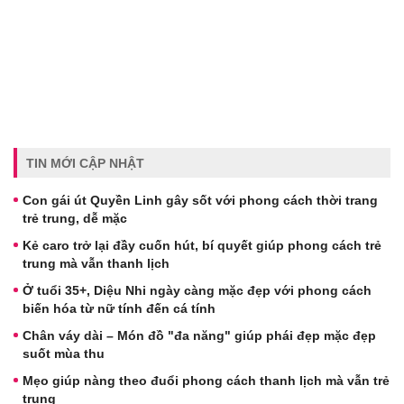
TIN MỚI CẬP NHẬT
Con gái út Quyền Linh gây sốt với phong cách thời trang
trẻ trung, dễ mặc
Kẻ caro trở lại đầy cuốn hút, bí quyết giúp phong cách trẻ
trung mà vẫn thanh lịch
Ở tuổi 35+, Diệu Nhi ngày càng mặc đẹp với phong cách
biến hóa từ nữ tính đến cá tính
Chân váy dài – Món đồ "đa năng" giúp phái đẹp mặc đẹp
suốt mùa thu
Mẹo giúp nàng theo đuổi phong cách thanh lịch mà vẫn trẻ
trung