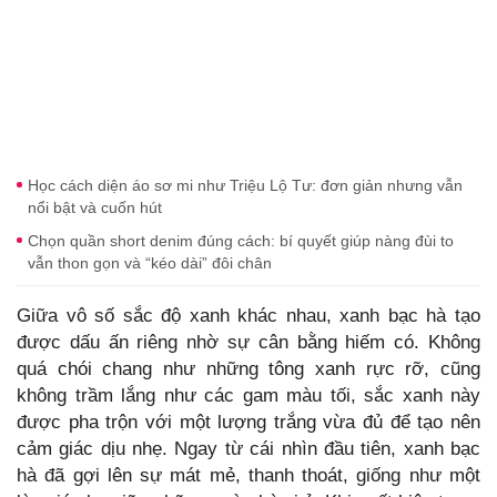
Học cách diện áo sơ mi như Triệu Lộ Tư: đơn giản nhưng vẫn
nổi bật và cuốn hút
Chọn quần short denim đúng cách: bí quyết giúp nàng đùi to
vẫn thon gọn và “kéo dài” đôi chân
Giữa vô số sắc độ xanh khác nhau, xanh bạc hà tạo
được dấu ấn riêng nhờ sự cân bằng hiếm có. Không
quá chói chang như những tông xanh rực rỡ, cũng
không trầm lắng như các gam màu tối, sắc xanh này
được pha trộn với một lượng trắng vừa đủ để tạo nên
cảm giác dịu nhẹ. Ngay từ cái nhìn đầu tiên, xanh bạc
hà đã gợi lên sự mát mẻ, thanh thoát, giống như một