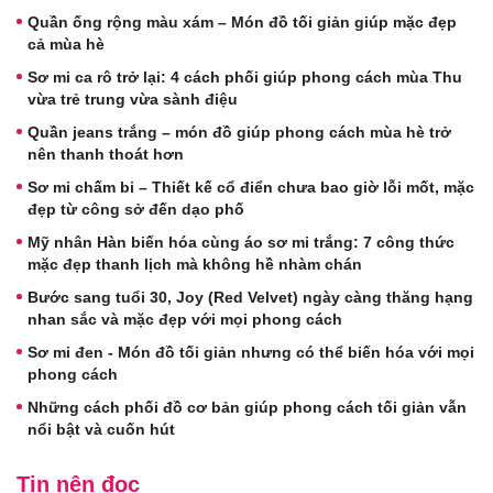
Quần ống rộng màu xám – Món đồ tối giản giúp mặc đẹp
cả mùa hè
Sơ mi ca rô trở lại: 4 cách phối giúp phong cách mùa Thu
vừa trẻ trung vừa sành điệu
Quần jeans trắng – món đồ giúp phong cách mùa hè trở
nên thanh thoát hơn
Sơ mi chấm bi – Thiết kế cổ điển chưa bao giờ lỗi mốt, mặc
đẹp từ công sở đến dạo phố
Mỹ nhân Hàn biến hóa cùng áo sơ mi trắng: 7 công thức
mặc đẹp thanh lịch mà không hề nhàm chán
Bước sang tuổi 30, Joy (Red Velvet) ngày càng thăng hạng
nhan sắc và mặc đẹp với mọi phong cách
Sơ mi đen - Món đồ tối giản nhưng có thể biến hóa với mọi
phong cách
Những cách phối đồ cơ bản giúp phong cách tối giản vẫn
nổi bật và cuốn hút
Tin nên đọc