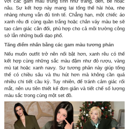
với các gam màu trung tính như trắng, đen, be hoặc
nâu. Sự kết hợp này mang lại tổng thể hài hòa, nhẹ
nhàng nhưng vẫn đủ tinh tế. Chẳng hạn, một chiếc áo
xanh rêu đi cùng quần trắng hoặc chân váy màu be sẽ
tạo cảm giác cân đối, phù hợp cho cả môi trường công
sở lẫn những buổi dạo phố.
Tăng điểm nhấn bằng các gam màu tương phản
Nếu muốn outfit trở nên nổi bật hơn, xanh rêu có thể
kết hợp cùng những sắc màu đậm như đỏ rượu, vàng
mù tạt hoặc xanh navy. Sự tương phản này giúp tổng
thể có chiều sâu và thu hút hơn mà không cần quá
nhiều chi tiết cầu kỳ. Tuy nhiên, để tránh cảm giác rối
mắt, nên ưu tiên thiết kế đơn giản và tiết chế số lượng
màu sắc trong cùng một set đồ.