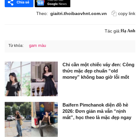
Theo:
giaitri.thoibaovhnt.com.vn
copy link
Tác giả:
Hạ Anh
gam màu
Từ khóa:
Chỉ cần một chiếc váy đen: Công
thức mặc đẹp chuẩn “old
money” không bao giờ lỗi mốt
Baifern Pimchanok diện đồ hè
2026: Đơn giản mà vẫn “nịnh
mắt”, học theo là mặc đẹp ngay