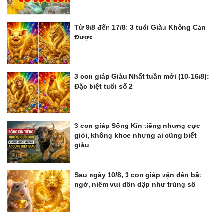
Từ 9/8 đến 17/8: 3 tuổi Giàu Không Cản
Được
3 con giáp Giàu Nhất tuần mới (10-16/8):
Đặc biệt tuổi số 2
3 con giáp Sống Kín tiếng nhưng cực
giỏi, không khoe nhưng ai cũng biết
giàu
Sau ngày 10/8, 3 con giáp vận đến bất
ngờ, niềm vui dồn dập như trúng số