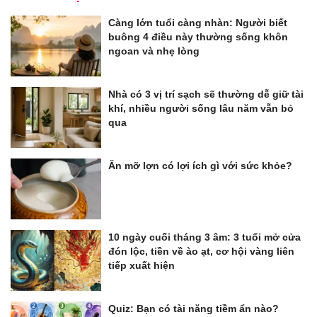
Càng lớn tuổi càng nhàn: Người biết
buông 4 điều này thường sống khôn
ngoan và nhẹ lòng
Nhà có 3 vị trí sạch sẽ thường dễ giữ tài
khí, nhiều người sống lâu năm vẫn bỏ
qua
Ăn mỡ lợn có lợi ích gì với sức khỏe?
10 ngày cuối tháng 3 âm: 3 tuổi mở cửa
đón lộc, tiền về ào ạt, cơ hội vàng liên
tiếp xuất hiện
Quiz: Bạn có tài năng tiềm ẩn nào?