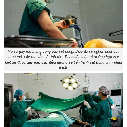
Mẹ sẽ gây mê màng cứng vào cột sống. Điều đó có nghĩa, suốt quá
trình mổ, các mẹ vẫn sẽ tình táo. Tuy nhiên một số trường hợp đặc
biệt sẽ được gây mê. Các điều dưỡng sẽ tiến hành sát trùng vị trí phẫu
thuật.