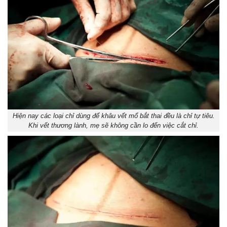
Hiện nay các loại chỉ dùng để khâu vết mổ bắt thai đều là chỉ tự tiêu.
Khi vết thương lành, mẹ sẽ không cần lo đến việc cắt chỉ.