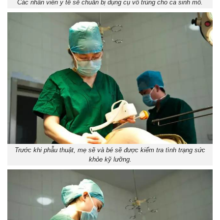
Các nhân viên y tế sẽ chuẩn bị dụng cụ vô trùng cho ca sinh mổ.
Trước khi phẫu thuật, mẹ sẽ và bé sẽ được kiểm tra tình trạng sức
khỏe kỹ lưỡng.