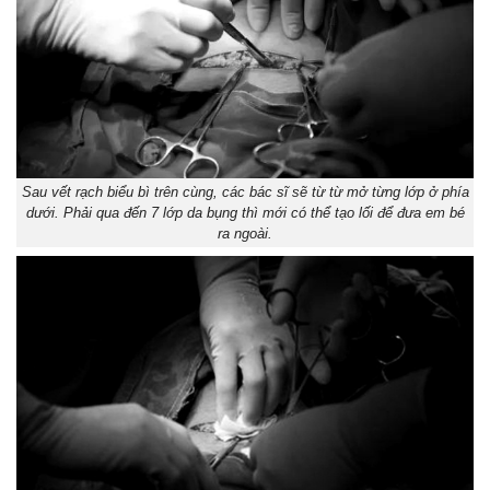
Sau vết rạch biểu bì trên cùng, các bác sĩ sẽ từ từ mở từng lớp ở phía
dưới. Phải qua đến 7 lớp da bụng thì mới có thể tạo lối để đưa em bé
ra ngoài.