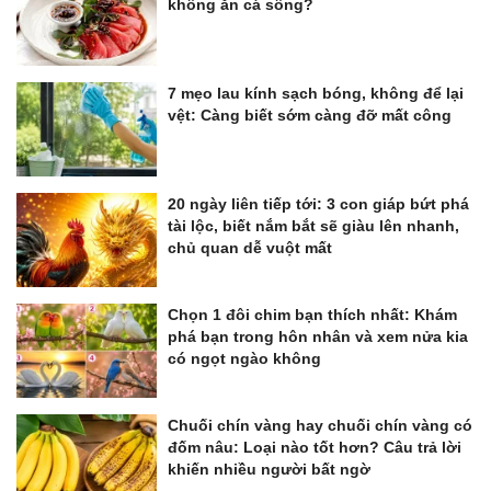
không ăn cá sông?
7 mẹo lau kính sạch bóng, không để lại
vệt: Càng biết sớm càng đỡ mất công
20 ngày liên tiếp tới: 3 con giáp bứt phá
tài lộc, biết nắm bắt sẽ giàu lên nhanh,
chủ quan dễ vuột mất
Chọn 1 đôi chim bạn thích nhất: Khám
phá bạn trong hôn nhân và xem nửa kia
có ngọt ngào không
Chuối chín vàng hay chuối chín vàng có
đốm nâu: Loại nào tốt hơn? Câu trả lời
khiến nhiều người bất ngờ