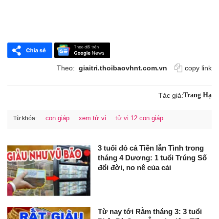
Theo:
giaitri.thoibaovhnt.com.vn
copy link
Tác giả:
Trang Hạ
con giáp
xem tử vi
tử vi 12 con giáp
Từ khóa:
3 tuổi đỏ cả Tiền lẫn Tình trong
tháng 4 Dương: 1 tuổi Trúng Số
đổi đời, no nê của cải
Từ nay tới Rằm tháng 3: 3 tuổi