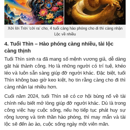
Xởi lởi Trời ‘cởi ra’ cho, 4 tuổi càng hào phóng cho đi thì càng nhận
Lộc về nhiều
4. Tuổi Thìn – Hào phóng càng nhiều, tài lộc
càng thịnh
Tuổi Thìn sinh ra đã mang số mệnh vương giả, dễ dàng
gặt hái thành công. Họ là những người có trí tuệ, khéo
léo và luôn sẵn sàng giúp đỡ người khác. Đặc biệt, tuổi
Thìn không bao giờ keo kiệt, họ tin rằng càng cho đi thì
càng nhận lại nhiều hơn.
Cuối năm 2024, tuổi Thìn sẽ có cơ hội bùng nổ về tài
chính nếu biết mở lòng giúp đỡ người khác. Dù là trong
công việc hay cuộc sống, nếu họ tiếp tục phát huy sự
rộng lượng và tinh thần hào phóng, thì may mắn và tài
lộc sẽ đến ào ào, cuộc sống ngày một viên mãn.