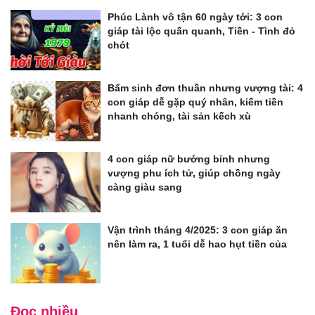
Phúc Lành vô tận 60 ngày tới: 3 con
giáp tài lộc quấn quanh, Tiền - Tình đỏ
chót
Bẩm sinh đơn thuần nhưng vượng tài: 4
con giáp dễ gặp quý nhân, kiếm tiền
nhanh chóng, tài sản kếch xù
4 con giáp nữ bướng bỉnh nhưng
vượng phu ích tử, giúp chồng ngày
càng giàu sang
Vận trình tháng 4/2025: 3 con giáp ăn
nên làm ra, 1 tuổi dễ hao hụt tiền của
Đọc nhiều