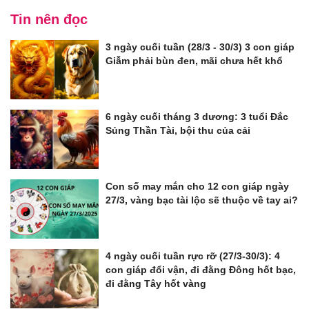
Tin nên đọc
3 ngày cuối tuần (28/3 - 30/3) 3 con giáp
Giẫm phải bùn đen, mãi chưa hết khổ
6 ngày cuối tháng 3 dương: 3 tuổi Đắc
Sủng Thần Tài, bội thu của cải
Con số may mắn cho 12 con giáp ngày
27/3, vàng bạc tài lộc sẽ thuộc về tay ai?
4 ngày cuối tuần rực rỡ (27/3-30/3): 4
con giáp đổi vận, đi đằng Đông hốt bạc,
đi đằng Tây hốt vàng