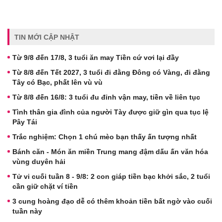
TIN MỚI CẬP NHẬT
Từ 9/8 đến 17/8, 3 tuổi ăn may Tiền cứ vơi lại đầy
Từ 8/8 đến Tết 2027, 3 tuổi đi đằng Đông có Vàng, đi đằng
Tây có Bạc, phất lên vù vù
Từ 8/8 đến 16/8: 3 tuổi đu đỉnh vận may, tiền về liên tục
Tình thân gia đình của người Tày được giữ gìn qua tục lệ
Pây Tái
Trắc nghiệm: Chọn 1 chú mèo bạn thấy ấn tượng nhất
Bánh căn - Món ăn miền Trung mang đậm dấu ấn văn hóa
vùng duyên hải
Tử vi cuối tuần 8 - 9/8: 2 con giáp tiền bạc khởi sắc, 2 tuổi
cần giữ chặt ví tiền
3 cung hoàng đạo dễ có thêm khoản tiền bất ngờ vào cuối
tuần này