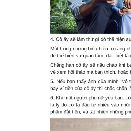
4. Cô ấy sẽ làm thứ gì đó thể hiện 
Một trong những biểu hiện rõ ràng n
để thể hiện sự quan tâm, đặc biệt là
Chẳng hạn cô ấy sẽ nấu cháo khi b
vé xem hội thảo mà bạn thích, hoặc 
5. Nếu bạn thấy ảnh của mình "vô tì
hay ví tiền của cô ấy thì chắc chắn 
6. Khi một người phụ nữ yêu bạn, có
là lý do cô ta đầu tư nhiều vào nh
phẩm đắt tiền, và tất nhiên những ph