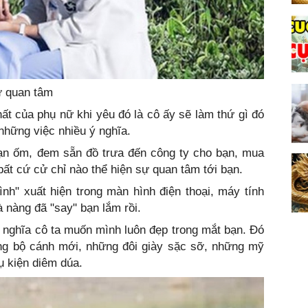
sự quan tâm
hất của phụ nữ khi yêu đó là cô ấy sẽ làm thứ gì đó
 những việc nhiều ý nghĩa.
ạn ốm, đem sẵn đồ trưa đến công ty cho bạn, mua
bất cứ cử chỉ nào thể hiện sự quan tâm tới bạn.
nh" xuất hiện trong màn hình điện thoại, máy tính
là nàng đã "say" bạn lắm rồi.
 nghĩa cô ta muốn mình luôn đẹp trong mắt bạn. Đó
ững bộ cánh mới, những đôi giày sặc sỡ, những mỹ
ụ kiện diêm dúa.