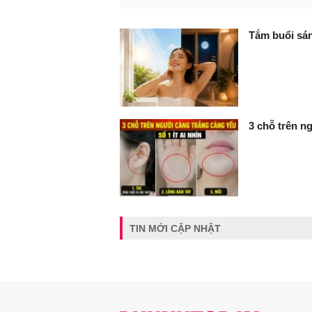
FaceBook
Tắm buổi sán
3 chỗ trên ng
TIN MỚI CẬP NHẬT