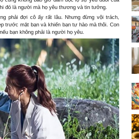
hi đó là người mà họ yêu thương và tin tưởng.
ng phải đợi cô ấy rất lâu. Nhưng đừng vội trách,
ẹp trước mặt bạn và khiến bạn tự hào mà thôi. Con
 nếu bạn không phải là người họ yêu.