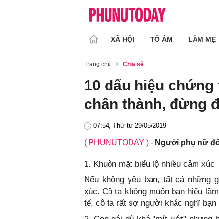
XÃ HỘI
TỔ ẤM
LÀM MẸ
Trang chủ
Chia sẻ
10 dấu hiệu chứng 
chân thành, đừng đ
07:54, Thứ tư 29/05/2019
( PHUNUTODAY )
-
Người phụ nữ đối
1. Khuôn mặt biểu lộ nhiều cảm xúc
Nếu không yêu bạn, tất cả những g
xúc. Cô ta không muốn bạn hiểu lầm
tế, cô ta rất sợ người khác nghĩ bạn 
2. Con gái dù khá "mít ướt" nhưng 