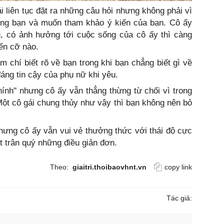
ái liên tục đặt ra những câu hỏi nhưng không phải vì
ởng bạn và muốn tham khảo ý kiến của bạn. Cô ấy
g, có ảnh hưởng tới cuộc sống của cô ấy thì càng
đến cỡ nào.
m chí biết rõ về bạn trong khi bạn chẳng biết gì về
áng tin cậy của phụ nữ khi yêu.
thính" nhưng cô ấy vẫn thẳng thừng từ chối vì trong
 Một cô gái chung thủy như vậy thì bạn không nên bỏ
hưng cô ấy vẫn vui vẻ thưởng thức với thái độ cực
ết trân quý những điều giản đơn.
Theo:
giaitri.thoibaovhnt.vn
copy link
Tác giả: