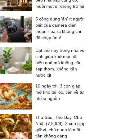
bếp nhà nào cũng có,
muỗi một đi không trở lại
5 công dụng 'ẩn' ít người
biết của camera điện
thoại: Hóa ra không chỉ
để chụp ảnh!
Đặt thứ này trong nhà vệ
sinh giúp khử mùi hôi
hiệu quả mà không cần
sáp thơm, không cần
nước xịt
10 ngày tới: 3 con giáp
mở kho tài lộc, tiền về từ
nhiều nguồn
Thứ Sáu, Thứ Bảy, Chủ
Nhật (7,8,9/8): 3 con giáp
giữ ví, chủ quan là mất
tiền không đáng