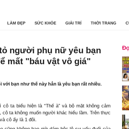
LÀM ĐẸP
SỨC KHỎE
GIẢI TRÍ
THỜI TRANG
C
Đọ
tỏ người phụ nữ yêu bạn
ể mất "báu vật vô giá"
 với bạn như thế này hẳn là yêu bạn rất nhiều.
ì cô ta biểu hiện là “Thế à” và bộ mặt không cảm
, cô ta không muốn người khác hiểu lầm. Trên thực
và cô ấy là 1 đôi.
họ cũng không bao giờ dám bộc lộ sự yếu đuối của