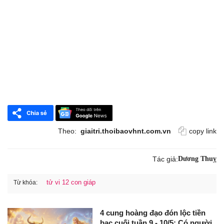
Theo:
giaitri.thoibaovhnt.com.vn
copy link
Tác giả:
Dương Thuỵ
tử vi 12 con giáp
Từ khóa:
4 cung hoàng đạo đón lộc tiền
bạc cuối tuần 9 - 10/5: Có người