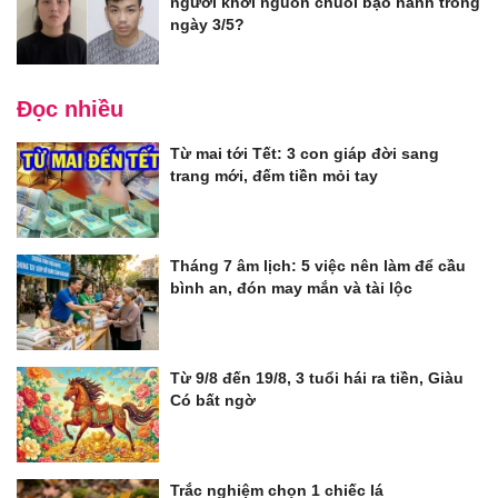
người khởi nguồn chuỗi bạo hành trong
ngày 3/5?
Đọc nhiều
Từ mai tới Tết: 3 con giáp đời sang
trang mới, đếm tiền mỏi tay
Tháng 7 âm lịch: 5 việc nên làm để cầu
bình an, đón may mắn và tài lộc
Từ 9/8 đến 19/8, 3 tuổi hái ra tiền, Giàu
Có bất ngờ
Trắc nghiệm chọn 1 chiếc lá