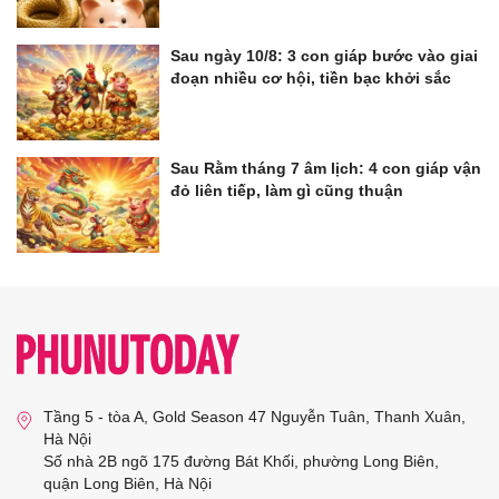
Sau ngày 10/8: 3 con giáp bước vào giai
đoạn nhiều cơ hội, tiền bạc khởi sắc
Sau Rằm tháng 7 âm lịch: 4 con giáp vận
đỏ liên tiếp, làm gì cũng thuận
Tầng 5 - tòa A, Gold Season 47 Nguyễn Tuân, Thanh Xuân,
Hà Nội
Số nhà 2B ngõ 175 đường Bát Khối, phường Long Biên,
quận Long Biên, Hà Nội