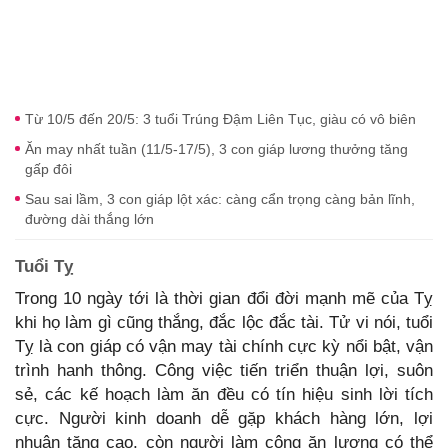
Từ 10/5 đến 20/5: 3 tuổi Trúng Đậm Liên Tục, giàu có vô biên
Ăn may nhất tuần (11/5-17/5), 3 con giáp lương thưởng tăng
gấp đôi
Sau sai lầm, 3 con giáp lột xác: càng cẩn trọng càng bản lĩnh,
đường dài thắng lớn
Tuổi Tỵ
Trong 10 ngày tới là thời gian đổi đời mạnh mẽ của Tỵ
khi họ làm gì cũng thắng, đắc lộc đắc tài. Tử vi nói, tuổi
Tỵ là con giáp có vận may tài chính cực kỳ nổi bật, vận
trình hanh thông. Công việc tiến triển thuận lợi, suôn
sẻ, các kế hoạch làm ăn đều có tín hiệu sinh lời tích
cực. Người kinh doanh dễ gặp khách hàng lớn, lợi
nhuận tăng cao, còn người làm công ăn lương có thể