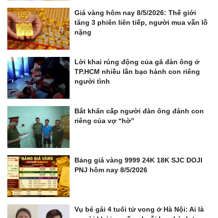
Giá vàng hôm nay 8/5/2026: Thế giới
tăng 3 phiên liên tiếp, người mua vẫn lỗ
nặng
Lời khai rúng động của gã đàn ông ở
TP.HCM nhiều lần bạo hành con riêng
người tình
Bắt khẩn cấp người đàn ông đánh con
riêng của vợ “hờ”
Bảng giá vàng 9999 24K 18K SJC DOJI
PNJ hôm nay 8/5/2026
Vụ bé gái 4 tuổi tử vong ở Hà Nội: Ai là