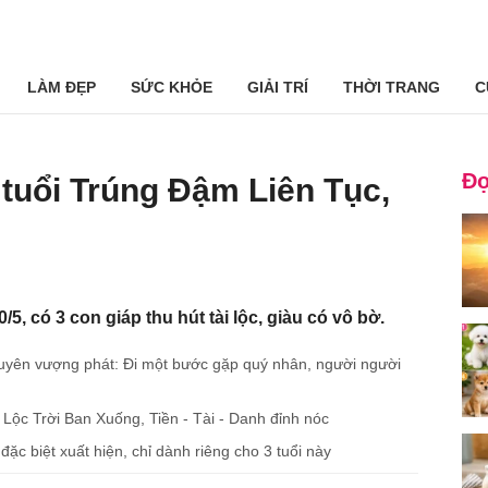
LÀM ĐẸP
SỨC KHỎE
GIẢI TRÍ
THỜI TRANG
C
Đọ
 tuổi Trúng Đậm Liên Tục,
/5, có 3 con giáp thu hút tài lộc, giàu có vô bờ.
duyên vượng phát: Đi một bước gặp quý nhân, người người
p Lộc Trời Ban Xuống, Tiền - Tài - Danh đỉnh nóc
ặc biệt xuất hiện, chỉ dành riêng cho 3 tuổi này