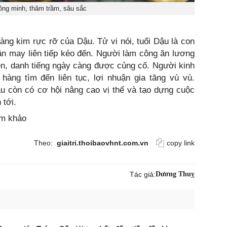
ông minh, thâm trầm, sâu sắc
oàng kim rực rỡ của Dậu. Tử vi nói, tuổi Dậu là con
vận may liên tiếp kéo đến. Người làm công ăn lương
ên, danh tiếng ngày càng được củng cố. Người kinh
 hàng tìm đến liên tục, lợi nhuận gia tăng vù vù.
ậu còn có cơ hội nâng cao vị thế và tạo dựng cuộc
 tới.
am khảo
Theo:
giaitri.thoibaovhnt.com.vn
copy link
Tác giả:
Dương Thuỵ