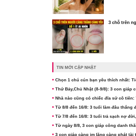
3 chỗ trên ng
TIN MỚI CẬP NHẬT
Chọn 1 chú cún bạn yêu thích nhất: Ti
Thứ Bảy,Chủ Nhật (8-9/8): 3 con giáp c
Nhà nào cũng có chiếc đĩa sứ cô tiên: V
Từ 8/8 đến 16/8: 3 tuổi làm đâu thắng 
Từ 7/8 đến 16/8: 3 tuổi trả sạch nợ đời,
Từ ngày 8/8, 3 con giáp công danh thă
3 con giáp càng im lặng càng phát tài 