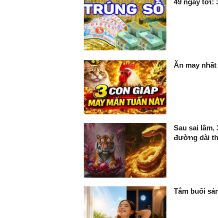
49 ngày tới: 
Ăn may nhất 
Sau sai lầm, 
đường dài t
Tắm buổi sán