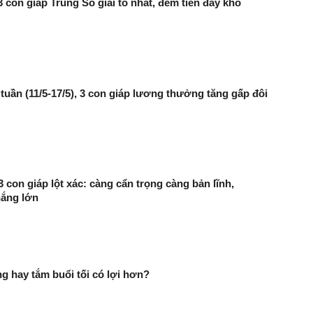
3 con giáp Trúng Số giải to nhất, đếm tiền đầy kho
tuần (11/5-17/5), 3 con giáp lương thưởng tăng gấp đôi
3 con giáp lột xác: càng cẩn trọng càng bản lĩnh,
hắng lớn
g hay tắm buổi tối có lợi hơn?