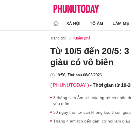
XÃ HỘI
TỔ ẤM
LÀM MẸ
Trang chủ
Khám phá
Từ 10/5 đến 20/5: 3
giàu có vô biên
19:56, Thứ sáu 08/05/2026
( PHUNUTODAY )
-
Thời gian từ 10-20
3 tháng sinh Âm lịch của người có nhân 
yêu mến
30 ngày thời tới cản không kịp: 3 con giá
Tháng 4 âm lịch đến gần, cơ hội làm giàu đ