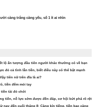
ười càng trắng càng yếu, số 1 ít ai nhìn
ết lộ ấn tượng đầu tiên người khác thường có về bạn
ực đỏ cả tình lẫn tiền, biết điều này có thể bật mạnh
ậy tiên nữ trên đĩa là ai?
đó, tiền đếm mỏi tay
 tiền tài đỏ chót
ng tiến, nỗ lực sớm được đền đáp, cơ hội bứt phá rõ rệt
từ nay đến cuối tháng 8: Càng kín tiếng, tiền bạc càng