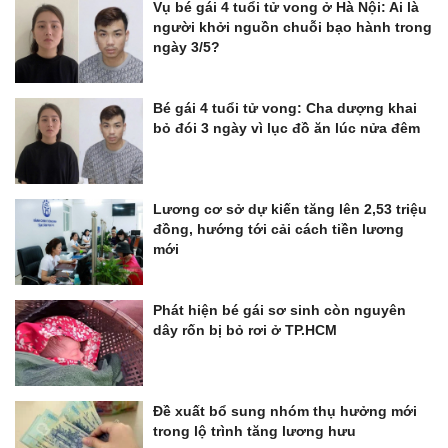
Vụ bé gái 4 tuổi tử vong ở Hà Nội: Ai là
người khởi nguồn chuỗi bạo hành trong
ngày 3/5?
Bé gái 4 tuổi tử vong: Cha dượng khai
bỏ đói 3 ngày vì lục đồ ăn lúc nửa đêm
Lương cơ sở dự kiến tăng lên 2,53 triệu
đồng, hướng tới cải cách tiền lương
mới
Phát hiện bé gái sơ sinh còn nguyên
dây rốn bị bỏ rơi ở TP.HCM
Đề xuất bổ sung nhóm thụ hưởng mới
trong lộ trình tăng lương hưu