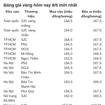
Bảng giá vàng hôm nay 8/5 mới nhất
Khu vực
Thương
Mua vào (triệu
Bán ra (triệu
hiệu
đồng/lượng)
đồng/lượng)
Toàn quốc
SJC vàng
164,5
167,5
miếng
Toàn quốc
SJC vàng
164,0
167,0
nhẫn
TP.HCM
SJC
164,5
167,5
TP.HCM
PNJ
164,5
167,5
TP.HCM
DOJI
164,5
167,5
TP.HCM
Mi Hồng
165,0
166,5
TP.HCM
Ngọc Thẩm
163,5
166,5
Hà Nội
PNJ
164,5
167,5
Hà Nội
DOJI
164,5
167,5
Hà Nội
Bảo Tín Minh
164,5
167,5
Châu
Hà Nội
Bảo Tín
163,0
166,0
Mạnh Hải
Hà Nội
Phú Quý
164,5
167,5
Nữ trang
SJC
162,0
165,5
99,99%