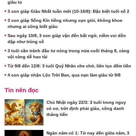
giàu to
3 con giáp Giàu Nhất tuần mới (10-16/8): Đặc biệt tuổi số 2
3 con giáp Sống Kín tiếng nhưng cực giỏi, không khoe
nhưng ai cũng biết giàu
Sau ngày 10/8, 3 con giáp vận đến bất ngờ, niềm vui dồn
dập như trúng số
3 tuổi cần tránh đầu tư nóng trong nửa cuối tháng 8, càng
vội càng dễ hao tài
Từ 9/8 đến 12/8: 3 tuổi Quý Nhân che chở, liên tục đếm tiền
4 con giáp nhận Lộc Trời Ban, qua nạn làm giàu từ 9/8
Tin nên đọc
Chủ Nhật ngày 22/3: 3 tuổi trong nguy
có cơ, trời định phải giàu, công danh
thăng tiến
Ngàn năm có 1: Từ nay đến giữa năm, 3