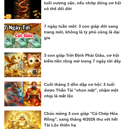
tuổi vượng vận, nếu chớp đúng cơ hội
có thể đổi đời
7 ngày tuần mới: 3 con giáp đời sang
trang mới, không là tỷ phú cũng là đại
gia
3 con giáp Trời Định Phải Giàu, cơ hội
kiếm tiền rộng mở trong 7 ngày tới đây
Cuối tháng 3 dồn dập cơ hội: 3 tuổi
được Thần Tài “chọn mặt”, chậm một
nhịp là mất lộc
Chúc mừng 3 con giáp “Cá Chép Hóa
Rồng”, sang tháng 4/2026 thu vét hết
Tài Lộc thiên hạ