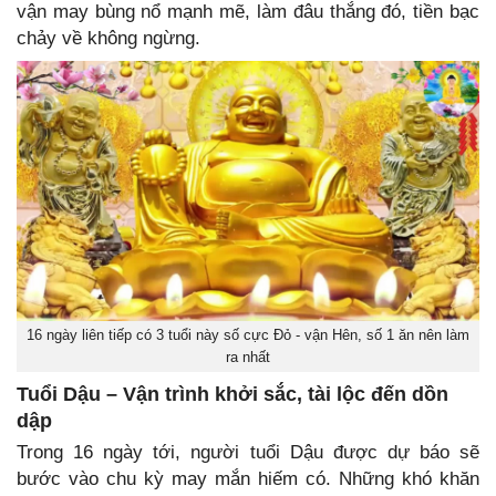
vận may bùng nổ mạnh mẽ, làm đâu thắng đó, tiền bạc
chảy về không ngừng.
16 ngày liên tiếp có 3 tuổi này số cực Đỏ - vận Hên, số 1 ăn nên làm
ra nhất
Tuổi Dậu – Vận trình khởi sắc, tài lộc đến dồn
dập
Trong 16 ngày tới, người tuổi Dậu được dự báo sẽ
bước vào chu kỳ may mắn hiếm có. Những khó khăn