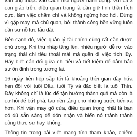
vẫn phụ thuộc vào cách mỗi người hành động. Với cả 3
con giáp trên, điều quan trọng là cần giữ tinh thần tích
cực, làm việc chăm chỉ và không ngừng học hỏi. Đừng
vì gặp may mà chủ quan, bởi thành công bền vững luôn
cần sự nỗ lực lâu dài.
Bên cạnh đó, việc quản lý tài chính cũng rất cần được
chú trọng. Khi thu nhập tăng lên, nhiều người dễ rơi vào
trạng thái chi tiêu thoải mái mà quên đi việc tích lũy.
Hãy biết cân đối giữa chi tiêu và tiết kiệm để đảm bảo
sự ổn định trong tương lai.
16 ngày liên tiếp sắp tới là khoảng thời gian đầy hứa
hẹn đối với tuổi Dậu, tuổi Tý và đặc biệt là tuổi Thìn.
Đây không chỉ là lúc để tận hưởng thành quả mà còn là
cơ hội để bứt phá, tạo nền tảng cho những bước tiến xa
hơn. Khi vận may gõ cửa, điều quan trọng nhất là bạn
có đủ sẵn sàng để đón nhận và biến nó thành thành
công thực sự hay không.
Thông tin trong bài viết mang tính tham khảo, chiêm