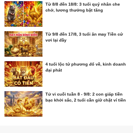
Từ 8/8 đến 18/8: 3 tuổi quý nhân che
chở, lương thưởng bật tăng
Từ 9/8 đến 17/8, 3 tuổi ăn may Tiền cứ
vơi lại đầy
4 tuổi lộc tứ phương đổ về, kinh doanh
đại phát
Tử vi cuối tuần 8 - 9/8: 2 con giáp tiền
bạc khởi sắc, 2 tuổi cần giữ chặt ví tiền