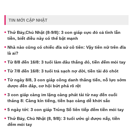
TIN MỚI CẬP NHẬT
Thứ Bảy,Chủ Nhật (8-9/8): 3 con giáp cực đỏ cả tình lẫn
tiền, biết điều này có thể bật mạnh
Nhà nào cũng có chiếc đĩa sứ cô tiên: Vậy tiên nữ trên đĩa
là ai?
Từ 8/8 đến 16/8: 3 tuổi làm đâu thắng đó, tiền đếm mỏi tay
Từ 7/8 đến 16/8: 3 tuổi trả sạch nợ đời, tiền tài đỏ chót
Từ ngày 8/8, 3 con giáp công danh thăng tiến, nỗ lực sớm
được đền đáp, cơ hội bứt phá rõ rệt
3 con giáp càng im lặng càng phát tài từ nay đến cuối
tháng 8: Càng kín tiếng, tiền bạc càng dễ khởi sắc
5 ngày tới: 3 con giáp Trúng Số liên tiếp đếm tiền mỏi tay
Thứ Bảy, Chủ Nhật (8, 9/8): 3 tuổi ước gì được nấy, tiền
đếm mỏi tay