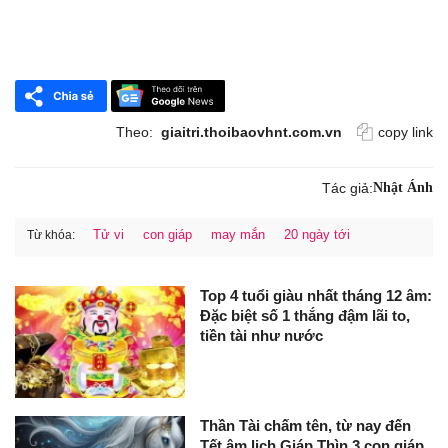
Theo:
giaitri.thoibaovhnt.com.vn
copy link
Tác giả:
Nhật Ánh
Tử vi
con giáp
may mắn
20 ngày tới
Từ khóa:
Top 4 tuổi giàu nhất tháng 12 âm:
Đặc biệt số 1 thắng đậm lãi to,
tiền tài như nước
Thần Tài chấm tên, từ nay đến
Tết âm lịch Giáp Thìn 3 con giáp