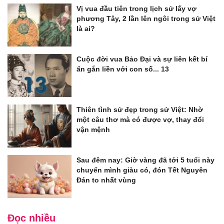
Vị vua đầu tiên trong lịch sử lấy vợ
phương Tây, 2 lần lên ngôi trong sử Việt
là ai?
Cuộc đời vua Bảo Đại và sự liên kết bí
ẩn gắn liền với con số... 13
Thiên tình sử đẹp trong sử Việt: Nhờ
một câu thơ mà có được vợ, thay đổi
vận mệnh
Sau đêm nay: Giờ vàng đã tới 5 tuổi này
chuyển mình giàu có, đón Tết Nguyên
Đán to nhất vùng
Đọc nhiều