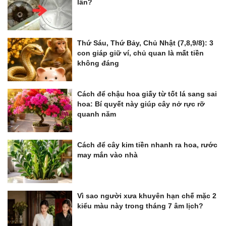
lần?
Thứ Sáu, Thứ Bảy, Chủ Nhật (7,8,9/8): 3
con giáp giữ ví, chủ quan là mất tiền
không đáng
Cách để chậu hoa giấy từ tốt lá sang sai
hoa: Bí quyết này giúp cây nở rực rỡ
quanh năm
Cách để cây kim tiền nhanh ra hoa, rước
may mắn vào nhà
Vì sao người xưa khuyên hạn chế mặc 2
kiểu màu này trong tháng 7 âm lịch?