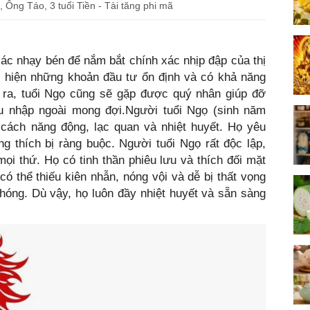
Ông Táo, 3 tuổi Tiền - Tài tăng phi mã
iác nhạy bén để nắm bắt chính xác nhịp đập của thị
ực hiện những khoản đầu tư ổn định và có khả năng
 ra, tuổi Ngọ cũng sẽ gặp được quý nhân giúp đỡ
hu nhập ngoài mong đợi.Người tuổi Ngọ (sinh năm
 cách năng động, lạc quan và nhiệt huyết. Họ yêu
g thích bị ràng buộc. Người tuổi Ngọ rất độc lập,
ọi thứ. Họ có tinh thần phiêu lưu và thích đối mặt
 có thể thiếu kiên nhẫn, nóng vội và dễ bị thất vọng
hóng. Dù vậy, họ luôn đầy nhiệt huyết và sẵn sàng