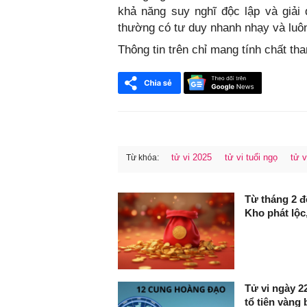
khả năng suy nghĩ độc lập và giải
thường có tư duy nhanh nhạy và luôn
Thông tin trên chỉ mang tính chất t
tử vi 2025
tử vi tuổi ngọ
tử v
Từ khóa:
FaceBook
Từ tháng 2 đ
Kho phát lộc
Tử vi ngày 
tổ tiên vàng 