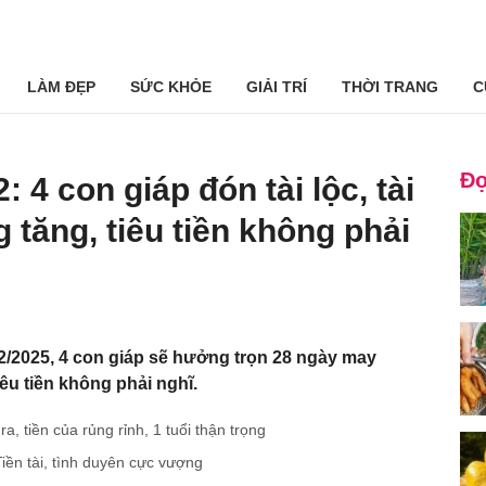
LÀM ĐẸP
SỨC KHỎE
GIẢI TRÍ
THỜI TRANG
C
Đọ
 4 con giáp đón tài lộc, tài
tăng, tiêu tiền không phải
/2025, 4 con giáp sẽ hưởng trọn 28 ngày may
êu tiền không phải nghĩ.
a, tiền của rủng rỉnh, 1 tuổi thận trọng
iền tài, tình duyên cực vượng