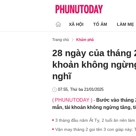
XÃ HỘI
TỔ ẤM
LÀM MẸ
Trang chủ
Khám phá
28 ngày của tháng 2:
khoản không ngừng 
nghĩ
07:55, Thứ ba 21/01/2025
( PHUNUTODAY )
-
Bước vào tháng 2
mắn, tài khoản không ngừng tăng, ti
3 tháng đầu năm Ất Tỵ, 2 tuổi ăn nên làm r
Vận may tháng 2 gọi tên 3 con giáp này: T