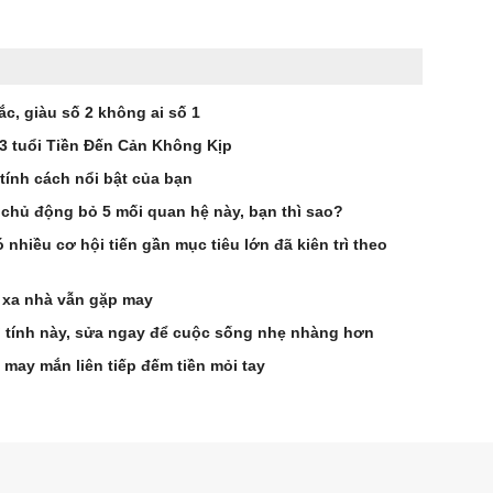
ắc, giàu số 2 không ai số 1
 3 tuổi Tiền Đến Cản Không Kịp
tính cách nổi bật của bạn
chủ động bỏ 5 mối quan hệ này, bạn thì sao?
 nhiều cơ hội tiến gần mục tiêu lớn đã kiên trì theo
 xa nhà vẫn gặp may
vì tính này, sửa ngay để cuộc sống nhẹ nhàng hơn
 may mắn liên tiếp đếm tiền mỏi tay